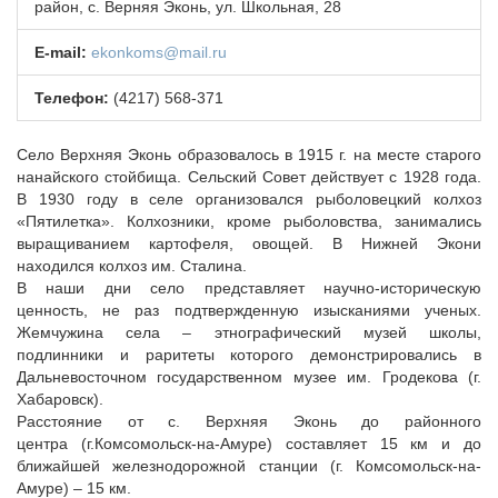
район, с. Верняя Эконь, ул. Школьная, 28
НОВОСТИ
МЕТОДИЧЕСКИЙ РАЗДЕЛ
E-mail:
ekonkoms@mail.ru
ВАРМСУ
Телефон:
(4217) 568-371
НАСЕЛЕНИЕ И МСУ
Село Верхняя Эконь образовалось в 1915 г. на месте старого
ЮРИДИЧЕСКИЙ СОВЕТ
нанайского стойбища. Сельский Совет действует с 1928 года.
В 1930 году в селе организовался рыболовецкий колхоз
«Пятилетка». Колхозники, кроме рыболовства, занимались
выращиванием картофеля, овощей. В Нижней Экони
находился колхоз им. Сталина.
В наши дни село представляет научно-историческую
ценность, не раз подтвержденную изысканиями ученых.
Жемчужина села – этнографический музей школы,
подлинники и раритеты которого демонстрировались в
Дальневосточном государственном музее им. Гродекова (г.
Хабаровск).
Расстояние от с. Верхняя Эконь до районного
центра (г.Комсомольск-на-Амуре) составляет 15 км и до
ближайшей железнодорожной станции (г. Комсомольск-на-
Амуре) – 15 км.