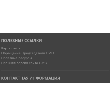
ПОЛЕЗНЫЕ ССЫЛКИ
Карта сайта
Обращение Председателя СМО
Полезные ресурсы
Прежняя версия сайта СМО
КОНТАКТНАЯ ИНФОРМАЦИЯ
Мы в Telegram
Email:
ispdirekt@mail.ru
Тел: (4212) 31-63-34, 32-85-37
Адрес: 680021, г. Хабаровск, ул. Ленинградская 45, офисы 11-14
Как добраться »