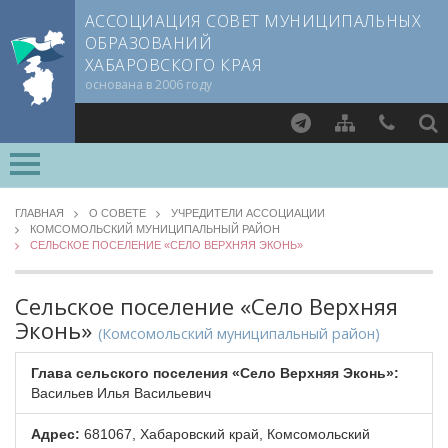
АССОЦИАЦИЯ СОВЕТ МУНИЦИПАЛЬНЫХ
ОБРАЗОВАНИЙ
ХАБАРОВСКОГО КРАЯ
основана в 2006 году
Найти
О СОВЕТЕ
ГЛАВНАЯ
О СОВЕТЕ
УЧРЕДИТЕЛИ АССОЦИАЦИИ
КОМСОМОЛЬСКИЙ МУНИЦИПАЛЬНЫЙ РАЙОН
Документы CMO
СЕЛЬСКОЕ ПОСЕЛЕНИЕ «СЕЛО ВЕРХНЯЯ ЭКОНЬ»
Члены СМО
Учредители
Сельское поселение «Село Верхняя
Руководящие органы
Эконь»
(Комсомольский муниципальный район)
Обработка персональных данных
Партнеры Совета
Глава сельского поселения «Село Верхняя Эконь»:
Васильев Илья Васильевич
Полезные ссылки
Контактная информация
Адрес:
681067, Хабаровский край, Комсомольский