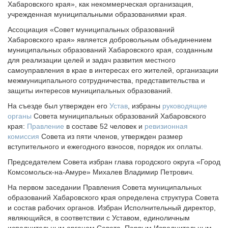
Исполнительная дирекция
Хабаровского края», как некоммерческая организация,
учрежденная муниципальными образованиями края.
Ревизионная комиссия
Ассоциация «Совет муниципальных образований
Палаты Совета
Хабаровского края» является добровольным объединением
Комитеты Совета
муниципальных образований Хабаровского края, созданным
Правление Совета
для реализации целей и задач развития местного
самоуправления в крае в интересах его жителей, организации
Обработка персональных данных
межмуниципального сотрудничества, представительства и
Партнеры Совета
защиты интересов муниципальных образований.
Полезные ссылки
На съезде был утвержден его
Устав
, избраны
руководящие
Инвестиционные порталы муниципальных образований
органы
Совета муниципальных образований Хабаровского
Контактная информация
края:
Правление
в составе 52 человек и
ревизионная
комиссия
Совета из пяти членов, утвержден размер
НОВОСТИ
вступительного и ежегодного взносов, порядок их оплаты.
МЕТОДИЧЕСКИЙ РАЗДЕЛ
Председателем Совета избран глава городского округа «Город
Комсомольск-на-Амуре» Михалев Владимир Петрович.
ВАРМСУ
На первом заседании Правления Совета муниципальных
образований Хабаровского края определена структура Совета
НАСЕЛЕНИЕ И МСУ
и состав рабочих органов. Избран Исполнительный директор,
ЮРИДИЧЕСКИЙ СОВЕТ
являющийся, в соответствии с Уставом, единоличным