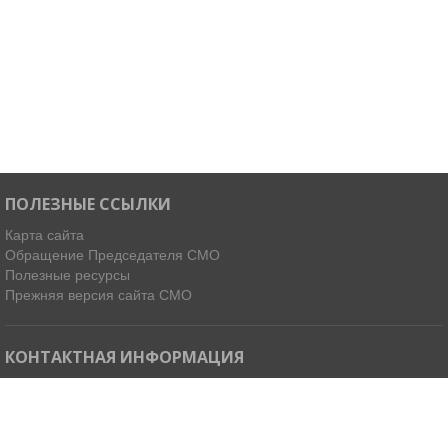
ПОЛЕЗНЫЕ ССЫЛКИ
Карта сайта
Обращение Председателя СМО
Полезные ресурсы
Прежняя версия сайта СМО
КОНТАКТНАЯ ИНФОРМАЦИЯ
Мы в Telegram
Email:
ispdirekt@mail.ru
Тел: (4212) 31-63-34, 32-85-37