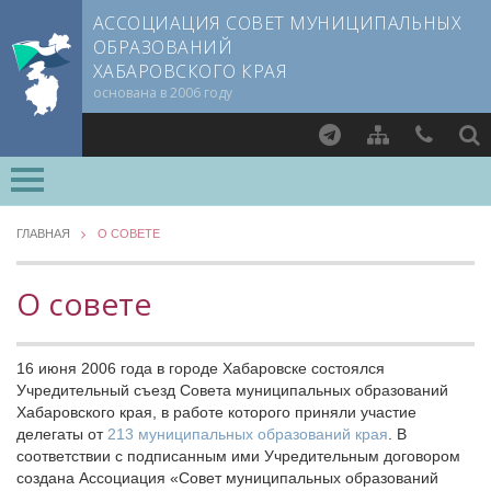
АССОЦИАЦИЯ СОВЕТ МУНИЦИПАЛЬНЫХ
ОБРАЗОВАНИЙ
ХАБАРОВСКОГО КРАЯ
основана в 2006 году
Найти
О СОВЕТЕ
ГЛАВНАЯ
О СОВЕТЕ
Документы CMO
Устав
О совете
Учредительный договор
Члены СМО
16 июня 2006 года в городе Хабаровске состоялся
Учредители
Учредительный съезд Совета муниципальных образований
Руководящие органы
Хабаровского края, в работе которого приняли участие
делегаты от
213 муниципальных образований края
. В
Съезд Совета
соответствии с подписанным ими Учредительным договором
Председатель Совета
создана Ассоциация «Совет муниципальных образований