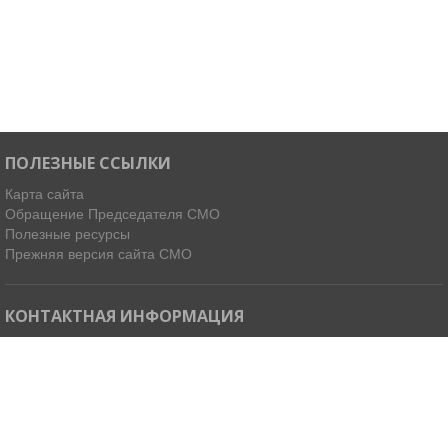
ПОЛЕЗНЫЕ ССЫЛКИ
Карта сайта
Обращение Председателя СМО
Полезные ресурсы
Прежняя версия сайта СМО
КОНТАКТНАЯ ИНФОРМАЦИЯ
Мы в Telegram
Email:
ispdirekt@mail.ru
Тел: (4212) 31-63-34, 32-85-37
Адрес: 680021, г. Хабаровск, ул. Ленинградская 45, офисы 11-14
Как добраться »