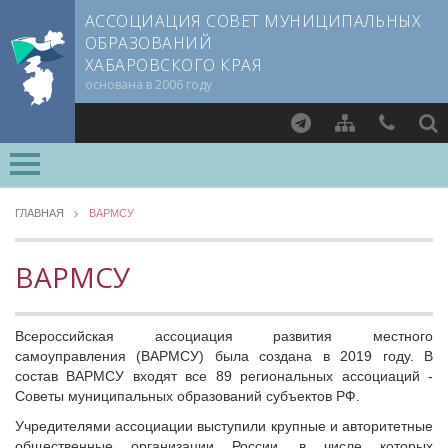
АССОЦИАЦИЯ СОВЕТ МУНИЦИПАЛЬНЫХ
ОБРАЗОВАНИЙ
ХАБАРОВСКОГО КРАЯ
основана в 2006 году
Найти
О СОВЕТЕ
ГЛАВНАЯ
ВАРМСУ
НОВОСТИ
ВАРМСУ
МЕТОДИЧЕСКИЙ РАЗДЕЛ
ВАРМСУ
Всероссийская ассоциация развития местного
Новости ВАРМСУ
самоуправления (ВАРМСУ) была создана в 2019 году. В
состав ВАРМСУ входят все 89 региональных ассоциаций -
НАСЕЛЕНИЕ И МСУ
Советы муниципальных образований субъектов РФ.
ЮРИДИЧЕСКИЙ СОВЕТ
Учредителями ассоциации выступили крупные и авторитетные
общественные организации России, в числе которых