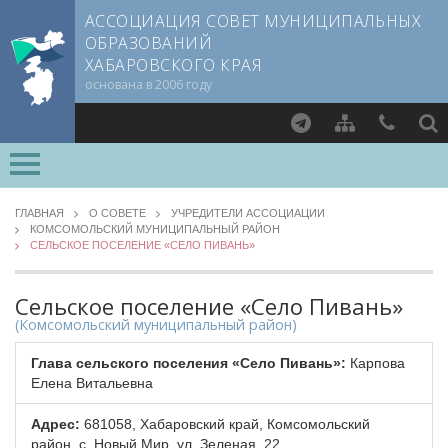
АССОЦИАЦИЯ СОВЕТ МУНИЦИПАЛЬНЫХ
ОБРАЗОВАНИЙ
ХАБАРОВСКОГО КРАЯ
основана в 2006 году
Найти
О СОВЕТЕ
ГЛАВНАЯ
О СОВЕТЕ
УЧРЕДИТЕЛИ АССОЦИАЦИИ
КОМСОМОЛЬСКИЙ МУНИЦИПАЛЬНЫЙ РАЙОН
Документы CMO
СЕЛЬСКОЕ ПОСЕЛЕНИЕ «СЕЛО ПИВАНЬ»
Члены СМО
Учредители
Сельское поселение «Село Пивань»
Руководящие органы
(Комсомольский муниципальный район)
Обработка персональных данных
Глава сельского поселения «Село Пивань»:
Карпова
Партнеры Совета
Елена Витальевна
Полезные ссылки
Адрес:
681058, Хабаровский край, Комсомольский
Контактная информация
район, с. Новый Мир, ул. Зеленая, 22