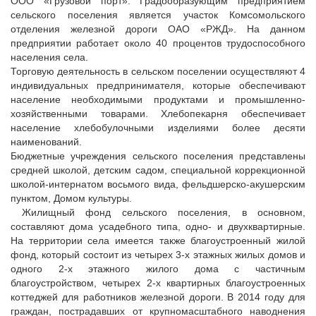
ООО «Грузовой порт». Градообразующим предприятием
сельского поселения является участок Комсомольского
отделения железной дороги ОАО «РЖД». На данном
предприятии работает около 40 процентов трудоспособного
населения села.
Торговую деятельность в сельском поселении осуществляют 4
индивидуальных предпринимателя, которые обеспечивают
население необходимыми продуктами и промышленно-
хозяйственными товарами. Хлебопекарня обеспечивает
население хлебобулочными изделиями более десяти
наименований.
Бюджетные учреждения сельского поселения представлены
средней школой, детским садом, специальной коррекционной
школой-интернатом восьмого вида, фельдшерско-акушерским
пунктом, Домом культуры.
Жилищный фонд сельского поселения, в основном,
составляют дома усадебного типа, одно- и двухквартирные.
На территории села имеется также благоустроенный жилой
фонд, который состоит из четырех 3-х этажных жилых домов и
одного 2-х этажного жилого дома с частичным
благоустройством, четырех 2-х квартирных благоустроенных
коттеджей для работников железной дороги. В 2014 году для
граждан, пострадавших от крупномасштабного наводнения