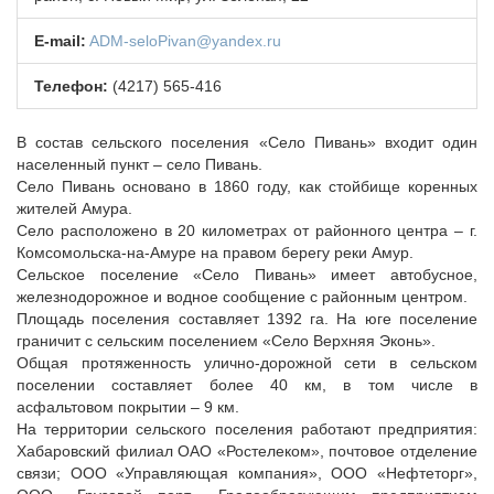
НОВОСТИ
E-mail:
ADM-seloPivan@yandex.ru
МЕТОДИЧЕСКИЙ РАЗДЕЛ
Телефон:
(4217) 565-416
ВАРМСУ
НАСЕЛЕНИЕ И МСУ
В состав сельского поселения «Село Пивань» входит один
населенный пункт – село Пивань.
ЮРИДИЧЕСКИЙ СОВЕТ
Село Пивань основано в 1860 году, как стойбище коренных
жителей Амура.
Село расположено в 20 километрах от районного центра – г.
Комсомольска-на-Амуре на правом берегу реки Амур.
Сельское поселение «Село Пивань» имеет автобусное,
железнодорожное и водное сообщение с районным центром.
Площадь поселения составляет 1392 га. На юге поселение
граничит с сельским поселением «Село Верхняя Эконь».
Общая протяженность улично-дорожной сети в сельском
поселении составляет более 40 км, в том числе в
асфальтовом покрытии – 9 км.
На территории сельского поселения работают предприятия:
Хабаровский филиал ОАО «Ростелеком», почтовое отделение
связи; ООО «Управляющая компания», ООО «Нефтеторг»,