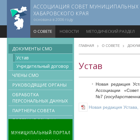
АССОЦИАЦИЯ СОВЕТ МУНИЦИПАЛЬНЫХ
ХАБАРОВСКОГО КРАЯ
основана в 2006 году
О СОВЕТЕ
НОВОСТИ
МЕТОДИЧЕСКИЙ РАЗДЕЛ
ГЛАВНАЯ
О СОВЕТЕ
ДОКУМ
ДОКУМЕНТЫ CMO
Устав
Устав
Учредительный договор
ЧЛЕНЫ СМО
Новая редакция Уст
РУКОВОДЯЩИЕ ОРГАНЫ
Ассоциации «Совет
ОБРАБОТКА
№7
(государственна
ПЕРСОНАЛЬНЫХ ДАННЫХ
Новая редакция Устава,
ПАРТНЕРЫ СОВЕТА
ПОЛЕЗНЫЕ ССЫЛКИ
КОНТАКТНАЯ
ИНФОРМАЦИЯ