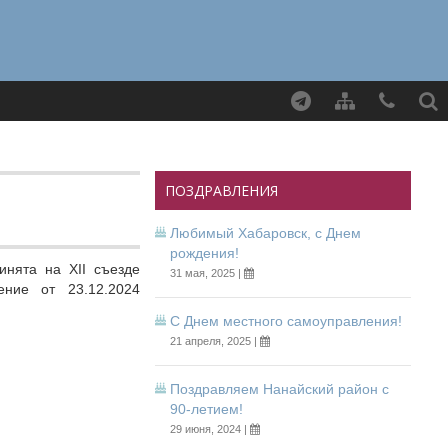
Найти
ПОЗДРАВЛЕНИЯ
Любимый Хабаровск, с Днем
рождения!
инята на XII съезде
31 мая, 2025 |
ение от 23.12.2024
С Днем местного самоуправления!
21 апреля, 2025 |
Поздравляем Нанайский район с
90-летием!
29 июня, 2024 |