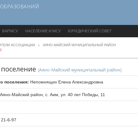
 ОБРАЗОВАНИЙ
ВАРМСУ
НАСЕЛЕНИЕ И МСУ
ЮРИДИЧЕСКИЙ СОВЕТ
ИТЕЛИ АССОЦИАЦИИ
АЯНО-МАЙСКИЙ МУНИЦИПАЛЬНЫЙ РАЙОН
Е
е поселение
(Аяно-Майский муниципальный район)
го поселения:
Непомнящих Елена Александровна
Аяно-Майский район, с. Аим, ул. 40 лет Победы, 11
 21-6-97