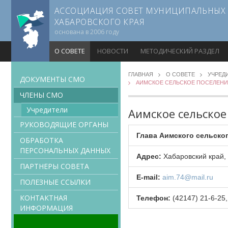
АССОЦИАЦИЯ СОВЕТ МУНИЦИПАЛЬНЫХ
ХАБАРОВСКОГО КРАЯ
основана в 2006 году
О СОВЕТЕ
НОВОСТИ
МЕТОДИЧЕСКИЙ РАЗДЕЛ
ГЛАВНАЯ
О СОВЕТЕ
УЧРЕД
ДОКУМЕНТЫ CMO
АИМСКОЕ СЕЛЬСКОЕ ПОСЕЛЕНИ
ЧЛЕНЫ СМО
Учредители
Аимское сельско
РУКОВОДЯЩИЕ ОРГАНЫ
Глава Аимского сельско
ОБРАБОТКА
ПЕРСОНАЛЬНЫХ ДАННЫХ
Адрес:
Хабаровский край, 
ПАРТНЕРЫ СОВЕТА
E-mail:
aim.74@mail.ru
ПОЛЕЗНЫЕ ССЫЛКИ
КОНТАКТНАЯ
Телефон:
(42147) 21-6-25,
ИНФОРМАЦИЯ