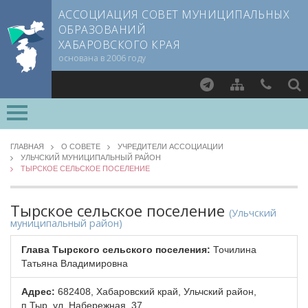
АССОЦИАЦИЯ СОВЕТ МУНИЦИПАЛЬНЫХ
ОБРАЗОВАНИЙ
ХАБАРОВСКОГО КРАЯ
основана в 2006 году
Найти
О СОВЕТЕ
ГЛАВНАЯ
О СОВЕТЕ
УЧРЕДИТЕЛИ АССОЦИАЦИИ
УЛЬЧСКИЙ МУНИЦИПАЛЬНЫЙ РАЙОН
Документы CMO
ТЫРСКОЕ СЕЛЬСКОЕ ПОСЕЛЕНИЕ
Члены СМО
Учредители
Тырское сельское поселение
(Ульчский
Руководящие органы
муниципальный район)
Обработка персональных данных
Глава Тырского сельского поселения:
Точилина
Партнеры Совета
Татьяна Владимировна
Полезные ссылки
Адрес:
682408, Хабаровский край, Ульчский район,
Контактная информация
п.Тыр, ул. Набережная, 37