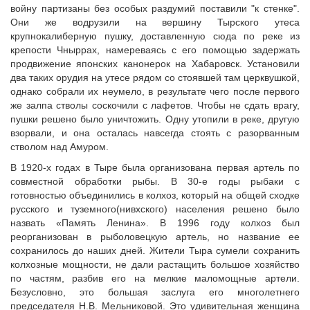
войну партизаны без особых раздумий поставили "к стенке".
Они же водрузили на вершину Тырского утеса
крупнокалиберную пушку, доставленную сюда по реке из
крепости Чныррах, намереваясь с его помощью задержать
продвижение японских канонерок на Хабаровск. Установили
два таких орудия на утесе рядом со стоявшей там церквушкой,
однако собрали их неумело, в результате чего после первого
же залпа стволы соскочили с лафетов. Чтобы не сдать врагу,
пушки решено было уничтожить. Одну утопили в реке, другую
взорвали, и она осталась навсегда стоять с разорванным
стволом над Амуром.
В 1920-х годах в Тыре была организована первая артель по
совместной обработки рыбы. В 30-е годы рыбаки с
готовностью объединились в колхоз, который на общей сходке
русского и туземного(нивхского) населения решено было
назвать «Память Ленина». В 1996 году колхоз был
реорганизован в рыболовецкую артель, но название ее
сохранилось до наших дней. Жители Тыра сумели сохранить
колхозные мощности, не дали растащить большое хозяйство
по частям, разбив его на мелкие маломощные артели.
Безусловно, это большая заслуга его многолетнего
председателя Н.В. Мельниковой. Это удивительная женщина