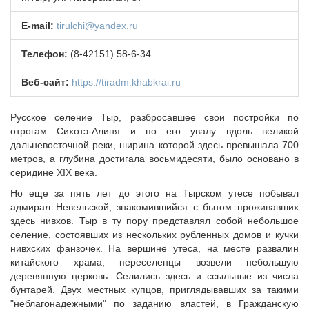
НОВОСТИ
E-mail:
tirulchi@yandex.ru
МЕТОДИЧЕСКИЙ РАЗДЕЛ
Телефон:
(8-42151) 58-6-34
ВАРМСУ
Веб-сайт:
https://tiradm.khabkrai.ru
НАСЕЛЕНИЕ И МСУ
ЮРИДИЧЕСКИЙ СОВЕТ
Русское селение Тыр, разбросавшее свои постройки по
отрогам Сихотэ-Алиня и по его увалу вдоль великой
дальневосточной реки, ширина которой здесь превышала 700
метров, а глубина достигала восьмидесяти, было основано в
серидине XIX века.
Но еще за пять лет до этого на Тырском утесе побывал
адмирал Невельской, знакомившийся с бытом проживавших
здесь нивхов. Тыр в ту пору представлял собой небольшое
селение, состоявших из нескольких рубленных домов и кучки
нивхских фанзочек. На вершине утеса, на месте развалин
китайского храма, переселенцы возвели небольшую
деревянную церковь. Селились здесь и ссыльные из числа
бунтарей. Двух местных купцов, приглядывавших за такими
"неблагонадежными" по заданию властей, в Гражданскую