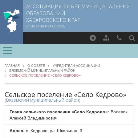
АССОЦИАЦИЯ СОВЕТ МУНИЦИПАЛЬНЫХ
ОБРАЗОВАНИЙ
ХАБАРОВСКОГО КРАЯ
основана в 2006 году
Найти
О СОВЕТЕ
ГЛАВНАЯ
О СОВЕТЕ
УЧРЕДИТЕЛИ АССОЦИАЦИИ
ВЯЗЕМСКИЙ МУНИЦИПАЛЬНЫЙ РАЙОН
Документы CMO
СЕЛЬСКОЕ ПОСЕЛЕНИЕ «СЕЛО КЕДРОВО»
Члены СМО
Учредители
Сельское поселение «Село Кедрово»
Руководящие органы
(Вяземский муниципальный район)
Обработка персональных данных
Глава сельского поселения «Село Кедрово»:
Волевок
Партнеры Совета
Алексей Владимирович
Полезные ссылки
Адрес:
с. Кедрово, ул. Школьная, 3
Контактная информация