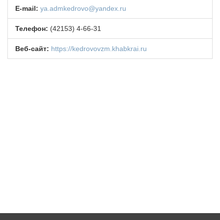
НОВОСТИ
E-mail:
ya.admkedrovo@yandex.ru
МЕТОДИЧЕСКИЙ РАЗДЕЛ
Телефон:
(42153) 4-66-31
ВАРМСУ
Веб-сайт:
https://kedrovovzm.khabkrai.ru
НАСЕЛЕНИЕ И МСУ
ЮРИДИЧЕСКИЙ СОВЕТ