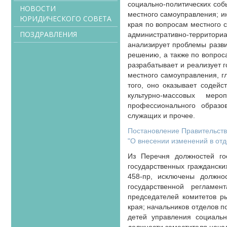
социально-политических соб
НОВОСТИ
местного самоуправления; и
ЮРИДИЧЕСКОГО СОВЕТА
края по вопросам местного 
ПОЗДРАВЛЕНИЯ
административно-территори
анализирует проблемы разви
решению, а также по вопрос
разрабатывает и реализует г
местного самоуправления, г
того, оно оказывает содейс
культурно-массовых мер
профессионального образ
служащих и прочее.
Постановление Правительства
"О внесении изменений в от
Из Перечня должностей го
государственных граждански
458-пр, исключены должнос
государственной регламен
председателей комитетов р
края; начальников отделов 
детей управления социальн