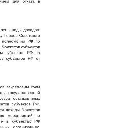
анием для отказа в
плены коды доходов:
у Героев Советского
е полномочий РФ по
 бюджетов субъектов
ам субъектов РФ на
ов субъектов РФ от
.
дов закреплены коды
кты государственной
озврат остатков иных
етов субъектов РФ.
тся доходы бюджетов
цию мероприятий по
ие в субъектах РФ
ных организациях,