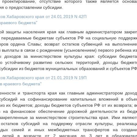
 проектирование, отсутствие которого также является основ
ия о предоставлении субсидии.
в Хабаровского края от 24.01.2019 N 42П
краевого бюджета"
ой защиты населения края как главным администратором закре
передаваемые бюджетам субъектов РФ на социальную поддержк
ров ордена Славы; возврат остатков субвенций на выполнени
выплаты в связи с рождением (усыновлением) первого ребенка из
ы доходов за министерством культуры края: субсидии бюджет
о устойчивому развитию сельских территорий, доходы бюджет
 субсидии из бюджетов муниципальных образований и субъектов РФ
в Хабаровского края от 21.01.2019 N 19П
в краевого бюджета"
нности и транспорта края как главным администратором дохо
 субсидий на софинансирование капитальных вложений в объе
из их бюджетов; доходы бюджетов субъектов РФ от их возврата; в
 на финансовое обеспечение дорожной деятельности из бюдж
закрепленные за министерством строительства края. Ими являю
 остатков субсидий на поддержку отрасли культуры, реализа
одых семей и иных межбюджетных трансфертов на создан
 детей в возрасте от 2 месяцев до 3 лет в образователь