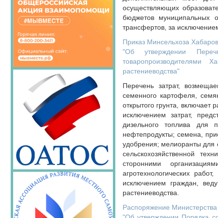
осуществляющих образовате
бюджетов муниципальных о
трансфертов, за исключение
Приказ Минсельхоза Хабаровс
"Об утверждении Переч
товаропроизводителями Х
растениеводства"
Перечень затрат, возмещае
семенного картофеля, семян
открытого грунта, включает 
исключением затрат, пред
дизельного топлива для п
нефтепродукты; семена, при
удобрения; мелиоранты для с
сельскохозяйственной техн
сторонними организациям
агротехнологических работ,
исключением граждан, веду
растениеводства.
Распоряжение Министерства 
"Об утверждении Порядка с