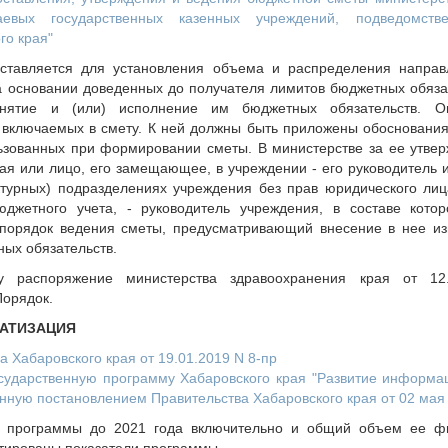
евых государственных казенных учреждений, подведомстве
го края"
ставляется для установления объема и распределения направ
а основании доведенных до получателя лимитов бюджетных обяза
нятие и (или) исполнение им бюджетных обязательств. О
включаемых в смету. К ней должны быть приложены обоснования
ьзованных при формировании сметы. В министерстве за ее утвер
ая или лицо, его замещающее, в учреждении - его руководитель
ктурных) подразделениях учреждения без прав юридического ли
жетного учета, - руководитель учреждения, в составе котор
 порядок ведения сметы, предусматривающий внесение в нее и
ых обязательств.
у распоряжение министерства здравоохранения края от 12.
Порядок.
МАТИЗАЦИЯ
 Хабаровского края от 19.01.2019 N 8-пр
сударственную программу Хабаровского края "Развитие информа
нную постановлением Правительства Хабаровского края от 02 мая 2
и программы до 2021 года включительно и общий объем ее ф