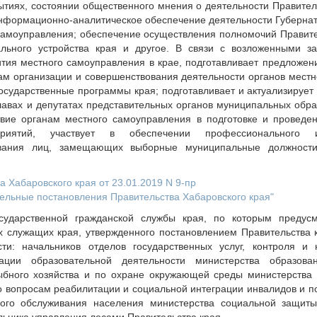
ытиях, состоянии общественного мнения о деятельности Правител
нформационно-аналитическое обеспечение деятельности Губернат
самоуправления; обеспечение осуществления полномочий Правите
ального устройства края и другое. В связи с возложенными з
тия местного самоуправления в крае, подготавливает предложен
ам организации и совершенствования деятельности органов местн
осударственные программы края; подготавливает и актуализирует
лавах и депутатах представительных органов муниципальных обра
твие органам местного самоуправления в подготовке и проведе
оприятий, участвует в обеспечении профессионального 
ования лиц, замещающих выборные муниципальные должности
 Хабаровского края от 23.01.2019 N 9-пр
дельные постановления Правительства Хабаровского края"
сударственной гражданской службы края, по которым предусм
х служащих края, утвержденного постановлением Правительства к
ти: начальников отделов государственных услуг, контроля и
тации образовательной деятельности министерства образов
ыбного хозяйства и по охране окружающей среды министерства
по вопросам реабилитации и социальной интеграции инвалидов и 
ого обслуживания населения министерства социальной защиты