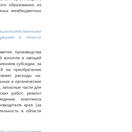
ого образования, из
 иных межбюджетных
кохозяйственными
ддержки в области
звития производства
ой конопли и овощей
влением субсидии, за
18 на приобретение
длежат расходы на:
ьные и органические
; запасные части для
еских работ; ремонт
ведении комплекса
изводителя края (за
ельность в области
тва здравоохранения