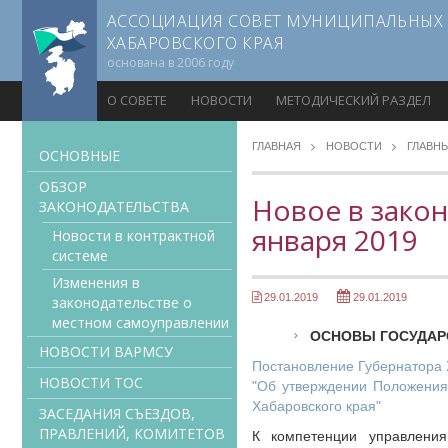
АССОЦИАЦИЯ СОВЕТ МУНИЦИПАЛЬНЫХ
ХАБАРОВСКОГО КРАЯ
основана в 2006 году
О СОВЕТЕ
НОВОСТИ
МЕТОДИЧЕСКИЙ РАЗДЕЛ
ГЛАВНАЯ
НОВОСТИ
ГЛАВН
ОСНОВНЫЕ
ОБЗОР
Новое в закон
ЗАКОНОДАТЕЛЬСТВА
января 2019
Новости в контрактной
системе
Изменения в
29.01.2019
29.01.2019
законодательстве о
местном самоуправлении
ОСНОВЫ ГОСУДАР
НОВОСТИ ВАРМСУ
Постановление Губернатора Х
НОВОСТИ ТОС
"Об утверждении Положения
Хабаровского края"
ЗАСЕДАНИЯ СЪЕЗДОВ,
ПРАВЛЕНИЙ, КОМИТЕТОВ
К компетенции управления