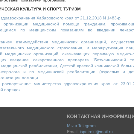
ктированы показатели программы.
ИЧЕСКАЯ КУЛЬТУРА И СПОРТ. ТУРИЗМ
здравоохранения Хабаровского края от 21.12.2018 N 1483-р
а организации медицинской помощи гражданам, проживаю
ающимся по медицинским показаниям во введении лекарст
анизм взаимодействия медицинских организаций, осуществл
язательного медицинского страхования, и маршрутизация пац
ий медицинских организаций, оказывающих первичную медико-
щих введение лекарственного препарата "Ботулинический ток
едицинской реабилитации, Детской краевой клинической больни
невролога и по медицинской реабилитации (взрослых и дет
рганизации помощи.
 распоряжение министерства здравоохранения края от 23.01.
й порядок.
КОНТАКТНАЯ ИНФОРМАЦ
Мы в Telegram
Email:
ispdirekt@mail.ru