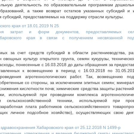
льную деятельность по образовательным программам дошкольн
бразований, а также возврат остатков указанных субсидий и
м субсидий, предоставляемых на поддержку отрасли культуры.
кого края от 18.01.2019 N 25
ня затрат и форм документов, предоставляемых сельс
абаровского края в связи с получением несвязанной по
мых за счет средств субсидий в области растениеводства, ра
 овощных культур открытого грунта, семян кукурузы, техническ
расходы, понесенные с 16.03.2018 до даты обращения за предоста
ставленных к возмещению в период с 16.03.2018 по 31.05.20
роведения агротехнологических работ. Так, возмещению по
обретенные со стороны, за исключением элитных семян; минерал
нижения кислотности почв; химические средства защиты растений
ики, используемой при проведении комплекса агротехнологич
и сельскохозяйственной техники, используемой при про
 заработная плата работников сельскохозяйственного товаропро
щих личное подсобное хозяйство), осуществляющих свою деят
здравоохранения Хабаровского края от 25.12.2018 N 1499-р
оставления, утверждения и ведения бюджетной сметы министерс