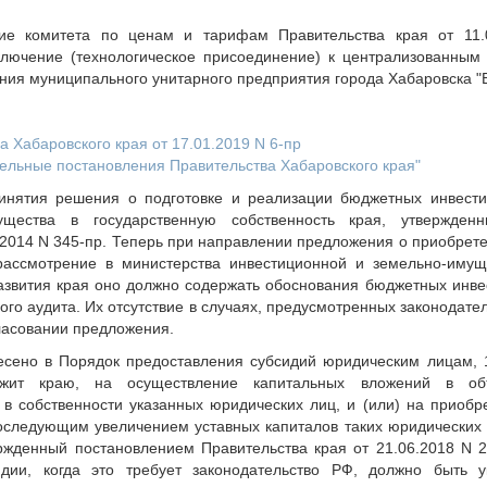
ние комитета по ценам и тарифам Правительства края от 11.
ключение (технологическое присоединение) к централизованным
ния муниципального унитарного предприятия города Хабаровска "
 Хабаровского края от 17.01.2019 N 6-пр
дельные постановления Правительства Хабаровского края"
инятия решения о подготовке и реализации бюджетных инвест
щества в государственную собственность края, утвержден
.2014 N 345-пр. Теперь при направлении предложения о приобрете
ассмотрение в министерства инвестиционной и земельно-имущ
азвития края оно должно содержать обоснования бюджетных инвес
вого аудита. Их отсутствие в случаях, предусмотренных законодате
гласовании предложения.
есено в Порядок предоставления субсидий юридическим лицам, 
ежит краю, на осуществление капитальных вложений в объ
 в собственности указанных юридических лиц, и (или) на приобр
следующим увеличением уставных капиталов таких юридических л
ржденный постановлением Правительства края от 21.06.2018 N 22
дии, когда это требует законодательство РФ, должно быть у