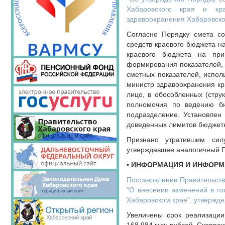
Хабаровского края и кра
здравоохранения Хабаровско
Согласно Порядку смета со
средств краевого бюджета н
краевого бюджета на при
формирования показателей, 
сметных показателей, испол
министр здравоохранения кр
лицо, в обособленных (стру
полномочия по ведению бюд
подразделение. Установлен
доведенных лимитов бюджетн
Признано утратившим сил
утверждавшее аналогичный 
• ИНФОРМАЦИЯ И ИНФОР
Постановление Правительства
"О внесении изменений в го
Хабаровском крае", утвержде
Увеличены срок реализаци