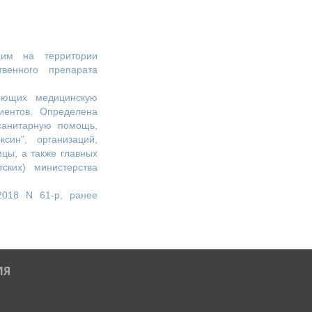
щим на территории
венного препарата
яющих медицинскую
иентов. Определена
санитарную помощь,
син", организаций,
цы, а также главных
ских) министерства
2018 N 61-р, ранее
ИЯ