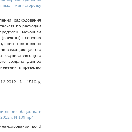
нных министерству
лений расходования
тельств по расходам
пределен механизм
 (расчеты) плановых
ждение ответственен
 или замещающее его
ца, осуществляющего
ого создано данное
зменений в пределах
12.2012 N 1516-р,
ционного общества в
012 г. N 139-пр"
инансирования до 9