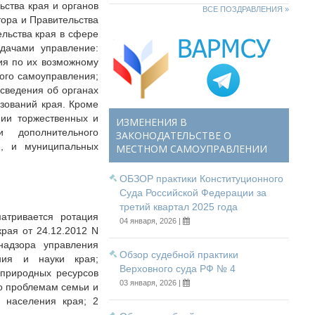
ьства края и органов
ВСЕ ПОЗДРАВЛЕНИЯ »
ора и Правительства
льства края в сфере
адачами управление:
ия по их возможному
ого самоуправления;
 сведения об органах
зований края. Кроме
нии торжественных и
ИЗМЕНЕНИЯ В
и дополнительного
ЗАКОНОДАТЕЛЬСТВЕ О
, и муниципальных
МЕСТНОМ САМОУПРАВЛЕНИИ
ОБЗОР практики Конституционного
Суда Российской Федерации за
третий квартал 2025 года
атривается ротация
04 января, 2026 |
рая от 24.12.2012 N
 надзора управления
Обзор судебной практики
ания и науки края;
Верховного суда РФ № 4
 природных ресурсов
03 января, 2026 |
по проблемам семьи и
 населения края; 2