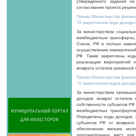
утвержденного задания на
согласовании проекта решен
Приказ Министерства финансо
"О закреплении кода дохода 
За министерством социальн
межбюджетные трансферты, 
Союза, РФ и полных кавале
осуществлению ежемесячной 
РФ. Также закреплены код
реализацию мероприятий п
возврата остатков указанной
Приказ Министерства финансо
"О закреплении кодов доходо
За министерством промышле
доходов: возврат остатков
собственности субъектов РФ 
межбюджетных трансфертов
Определены коды доходов, 
субъектов РФ от возврата
обеспечению жильем мол
дополнительных мест для