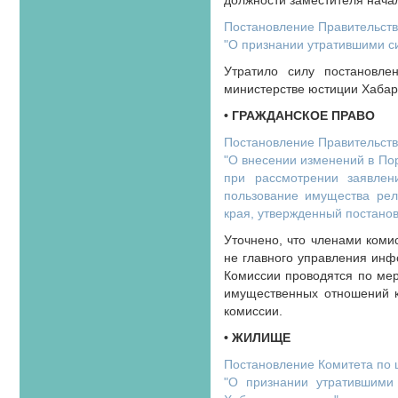
должности заместителя нача
Постановление Правительства
"О признании утратившими с
Утратило силу постановле
министерстве юстиции Хабаро
• ГРАЖДАНСКОЕ ПРАВО
Постановление Правительства
"О внесении изменений в По
при рассмотрении заявлен
пользование имущества рели
края, утвержденный постанов
Уточнено, что членами коми
не главного управления инф
Комиссии проводятся по мер
имущественных отношений к
комиссии.
• ЖИЛИЩЕ
Постановление Комитета по ц
"О признании утратившими