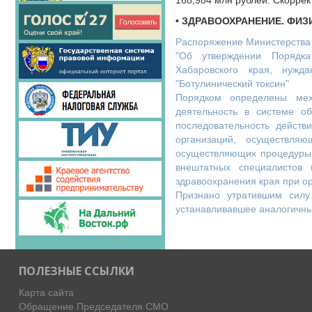
168,984 млн рублей. Скорре
• ЗДРАВООХРАНЕНИЕ. ФИЗ
Распоряжение Министерства 
"Об утверждении Порядк
Хабаровского края, нужд
"Ботулинический токсин"
Порядком определены мех
деятельность в системе об
последовательность действ
организаций, осуществляю
осуществляющих процедуры м
внештатных специалистов 
здравоохранения края при о
Признано утратившим силу
устанавливавшее аналогичны
ПОЛЕЗНЫЕ ССЫЛКИ
Карта сайта
Обращение Председателя СМО