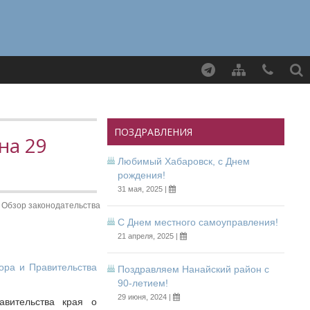
Найти
ПОЗДРАВЛЕНИЯ
на 29
Любимый Хабаровск, с Днем
рождения!
31 мая, 2025 |
Обзор законодательства
С Днем местного самоуправления!
21 апреля, 2025 |
ора и Правительства
Поздравляем Нанайский район с
90-летием!
29 июня, 2024 |
авительства края о