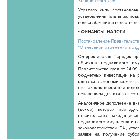
Хабаровского края"
Утратило силу постановле
установлении платы за под
водоснабжения и водоотведе
• ФИНАНСЫ. НАЛОГИ
Постановление Правительства
"О внесении изменений в от
Скорректирован Порядок пр
объектов недвижимого иму
Правительства края от 24.09
бюджетных инвестиций на р
финансов, экономического р
его технологического и цено
основанием для отказа в со
Аналогичное дополнение вн
(долей) которых принадл
строительства, находящиеся
недвижимого имущества с по
законодательством РФ, утве
заявке на получение субси