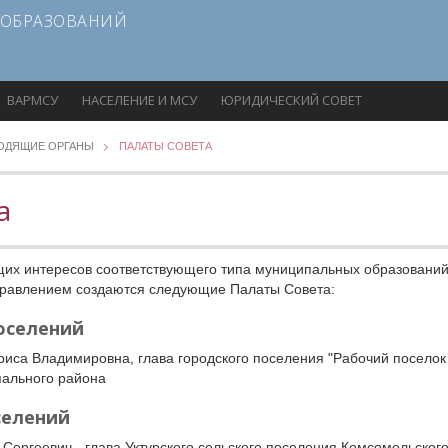
 ОБРАЗОВАНИЙ
ВАРМСУ
НАСЕЛЕНИЕ И МСУ
ЮРИДИЧЕСКИЙ СОВЕТ
ОДЯЩИЕ ОРГАНЫ
ПАЛАТЫ СОВЕТА
а
их интересов соответствующего типа муниципальных образований
Правлением создаются следующие Палаты Совета:
оселений
риса Владимировна, глава городского поселения "Рабочий поселок
пального района
селений
Сергеевич - глава Уктурского сельского поселения Комсомольског