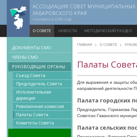
АССОЦИАЦИЯ СОВЕТ МУНИЦИПАЛЬНЫХ
ХАБАРОВСКОГО КРАЯ
основана в 2006 году
О СОВЕТЕ
НОВОСТИ
МЕТОДИЧЕСКИЙ РАЗДЕЛ
ГЛАВНАЯ
О СОВЕТЕ
РУКОВ
ДОКУМЕНТЫ CMO
ЧЛЕНЫ СМО
Палаты Совет
РУКОВОДЯЩИЕ ОРГАНЫ
Съезд Совета
Для выражения и защиты общ
Председатель Совета
направлений деятельности 
Исполнительная
дирекция
Палата городских п
Ревизионная комиссия
Председатель: Гормакова Ла
Палаты Совета
Советско-Гаванского муници
Комитеты Совета
Палата сельских по
Правление Совета
Председатель: Бирюков Олег 