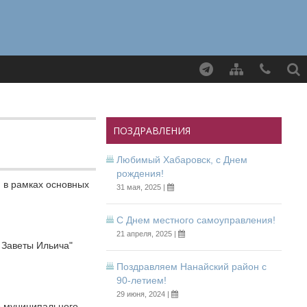
Найти
ПОЗДРАВЛЕНИЯ
Любимый Хабаровск, с Днем
рождения!
 в рамках основных
31 мая, 2025 |
С Днем местного самоуправления!
21 апреля, 2025 |
 Заветы Ильича"
Поздравляем Нанайский район с
90-летием!
29 июня, 2024 |
о муниципального