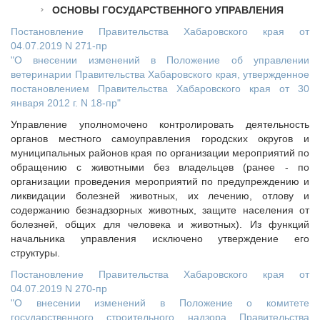
Исполнительная дирекция
ОСНОВЫ ГОСУДАРСТВЕННОГО УПРАВЛЕНИЯ
ПОЗДРАВЛЕНИЯ
Ревизионная комиссия
Постановление Правительства Хабаровского края от
Палаты Совета
04.07.2019 N 271-пр
"О внесении изменений в Положение об управлении
Комитеты Совета
ветеринарии Правительства Хабаровского края, утвержденное
Правление Совета
постановлением Правительства Хабаровского края от 30
Обработка персональных данных
января 2012 г. N 18-пр"
Партнеры Совета
Управление уполномочено контролировать деятельность
органов местного самоуправления городских округов и
Полезные ссылки
муниципальных районов края по организации мероприятий по
Инвестиционные порталы муниципальных образований
обращению с животными без владельцев (ранее - по
Контактная информация
организации проведения мероприятий по предупреждению и
ликвидации болезней животных, их лечению, отлову и
НОВОСТИ
содержанию безнадзорных животных, защите населения от
СМИ о нас
болезней, общих для человека и животных). Из функций
начальника управления исключено утверждение его
МЕТОДИЧЕСКИЙ РАЗДЕЛ
структуры.
Опыт регионов
Постановление Правительства Хабаровского края от
Методические материалы
04.07.2019 N 270-пр
"О внесении изменений в Положение о комитете
Опыт муниципалитетов
государственного строительного надзора Правительства