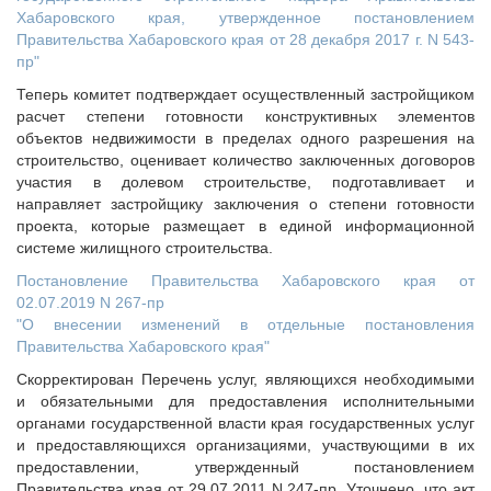
Судебная практика
Хабаровского края, утвержденное постановлением
Правительства Хабаровского края от 28 декабря 2017 г. N 543-
Мнение специалиста
пр"
Конкурсы Совета
Теперь комитет подтверждает осуществленный застройщиком
Семинары Совета
расчет степени готовности конструктивных элементов
Издания Совета
объектов недвижимости в пределах одного разрешения на
Вопрос-ответ
строительство, оценивает количество заключенных договоров
участия в долевом строительстве, подготавливает и
ВАРМСУ
направляет застройщику заключения о степени готовности
проекта, которые размещает в единой информационной
Новости ВАРМСУ
системе жилищного строительства.
НАСЕЛЕНИЕ И МСУ
Постановление Правительства Хабаровского края от
Новости ТОС
02.07.2019 N 267-пр
"О внесении изменений в отдельные постановления
Лучшие практики ТОС
Правительства Хабаровского края"
ЮРИДИЧЕСКИЙ СОВЕТ
Скорректирован Перечень услуг, являющихся необходимыми
Новости юридического совета
и обязательными для предоставления исполнительными
органами государственной власти края государственных услуг
и предоставляющихся организациями, участвующими в их
предоставлении, утвержденный постановлением
Правительства края от 29.07.2011 N 247-пр. Уточнено, что акт