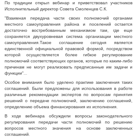
Исполнительная дирекция
По традиции открыл вебинар и приветствовал участников
Исполнительный директор Совета Смоленцев С.К.
ПОЗДРАВЛЕНИЯ
Ревизионная комиссия
"Взаимная передача части своих полномочий органами
Палаты Совета
местного самоуправления района и поселений остается
Комитеты Совета
достаточно востребованным механизмом там, где еще
Правление Совета
сохраняется двухуровневая система организации местного
самоуправления.Такое соглашение сегодня является
Обработка персональных данных
единственной официальной правовой формой, посредством
Партнеры Совета
которой осуществляется более гибкое регулирование
Полезные ссылки
полномочий соответствующих органов, которые по каким-либо
причинам не могут реализовать предписанные им задачи и
Инвестиционные порталы муниципальных образований
функции"...
Контактная информация
Особое внимания было уделено практике заключения таких
НОВОСТИ
соглашений. Были предложены для использования в работе
различные рекомендации экспертов по вопросам принятия
СМИ о нас
решений о передаче полномочий, заключению соглашений,
МЕТОДИЧЕСКИЙ РАЗДЕЛ
определению объема финансирования их исполнения.
Опыт регионов
В ходе вебинара обсуждили вопросы законодательного
регулирования передачи части полномочий по решению
Методические материалы
вопросов местного значения на основе заключенных
Опыт муниципалитетов
соглашений.