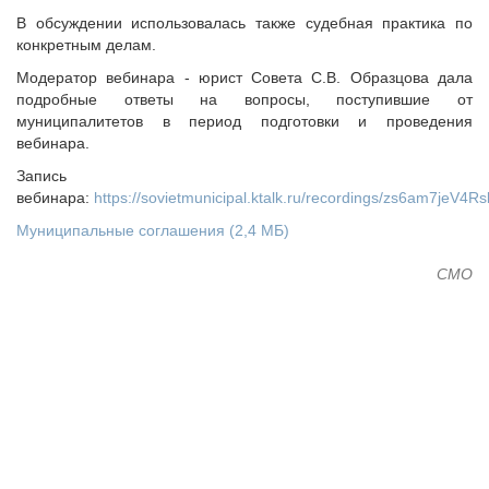
Судебная практика
В обсуждении использовалась также судебная практика по
Мнение специалиста
конкретным делам.
Конкурсы Совета
Модератор вебинара - юрист Совета С.В. Образцова дала
Семинары Совета
подробные ответы на вопросы, поступившие от
муниципалитетов в период подготовки и проведения
Издания Совета
вебинара.
Вопрос-ответ
Запись
ВАРМСУ
вебинара:
https://sovietmunicipal.ktalk.ru/recordings/zs6am7jeV4R
Новости ВАРМСУ
Муниципальные соглашения
(2,4 МБ)
НАСЕЛЕНИЕ И МСУ
CMO
Новости ТОС
Лучшие практики ТОС
ЮРИДИЧЕСКИЙ СОВЕТ
Новости юридического совета