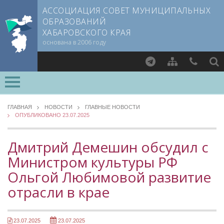
АССОЦИАЦИЯ СОВЕТ МУНИЦИПАЛЬНЫХ
ОБРАЗОВАНИЙ
ХАБАРОВСКОГО КРАЯ
основана в 2006 году
Найти
ОСНОВНЫЕ
О СОВЕТЕ
ГЛАВНАЯ
НОВОСТИ
ГЛАВНЫЕ НОВОСТИ
ОПУБЛИКОВАНО 23.07.2025
Документы CMO
ОБЗОР ЗАКОНОДАТЕЛЬСТВА
Устав
Новости в контрактной системе
Дмитрий Демешин обсудил с
Учредительный договор
Изменения в законодательстве о местном самоуправлении
Министром культуры РФ
Члены СМО
НОВОСТИ ВАРМСУ
Ольгой Любимовой развитие
Учредители
НОВОСТИ ТОС
Руководящие органы
отрасли в крае
Съезд Совета
ЗАСЕДАНИЯ СЪЕЗДОВ, ПРАВЛЕНИЙ, КОМИТЕТОВ
Председатель Совета
НОВОСТИ ЮРИДИЧЕСКОГО СОВЕТА
23.07.2025
23.07.2025