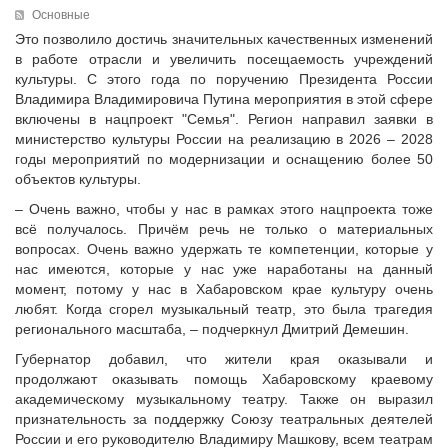
Исполнительная дирекция
Основные
ПОЗДРАВЛЕНИЯ
Ревизионная комиссия
Это позволило достичь значительных качественных изменений
в работе отрасли и увеличить посещаемость учреждений
Палаты Совета
культуры. С этого года по поручению Президента России
Комитеты Совета
Владимира Владимировича Путина мероприятия в этой сфере
Правление Совета
включены в нацпроект "Семья". Регион направил заявки в
министерство культуры России на реализацию в 2026 – 2028
Обработка персональных данных
годы мероприятий по модернизации и оснащению более 50
Партнеры Совета
объектов культуры.
Полезные ссылки
– Очень важно, чтобы у нас в рамках этого нацпроекта тоже
Инвестиционные порталы муниципальных образований
всё получалось. Причём речь не только о материальных
Контактная информация
вопросах. Очень важно удержать те компетенции, которые у
нас имеются, которые у нас уже наработаны на данный
НОВОСТИ
момент, потому у нас в Хабаровском крае культуру очень
любят. Когда сгорел музыкальный театр, это была трагедия
СМИ о нас
регионального масштаба, – подчеркнул Дмитрий Демешин.
МЕТОДИЧЕСКИЙ РАЗДЕЛ
Губернатор добавил, что жители края оказывали и
Опыт регионов
продолжают оказывать помощь Хабаровскому краевому
академическому музыкальному театру. Также он выразил
Методические материалы
признательность за поддержку Союзу театральных деятелей
Опыт муниципалитетов
России и его руководителю Владимиру Машкову, всем театрам