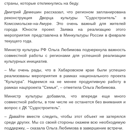
Судебная практика
страны, которые откликнулись на беду.
Мнение специалиста
Дмитрий Демешин рассказал, что регионом запланирована
реконструкция Дворца культуры "Судостроитель" в
Конкурсы Совета
Комсомольске-на-Амуре. Это очень важный для жителей
Семинары Совета
города Юности проект. Заявка на реализацию этого
Издания Совета
мероприятия представлена в Минкультуры России в феврале
текущего года.
Вопрос-ответ
Министр культуры РФ Ольга Любимова подчеркнула важность
ВАРМСУ
совместной работы с регионами для успешной реализации
Новости ВАРМСУ
культурных инициатив.
НАСЕЛЕНИЕ И МСУ
– Мы очень рады, что в Хабаровском крае были успешно
реализованы мероприятия в рамках национального проекта
Новости ТОС
"Культура". Надеемся на не менее продуктивную работу в
Лучшие практики ТОС
рамках нацпроекта "Семья", – отметила Ольга Любимова.
ЮРИДИЧЕСКИЙ СОВЕТ
Министр культуры добавила, что впереди еще много
совместной работы, в том числе не останется без внимания и
Новости юридического совета
вопрос с ДК "Судостроитель".
– Давайте вместе следить, чтобы этот объект не затерялся
среди других. Мы со своей стороны окажем всю необходимую
поддержку, – сказала Ольга Любимова в завершение встречи.