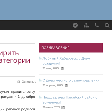
Найти
ПОЗДРАВЛЕНИЯ
ирить
атегории
Любимый Хабаровск, с Днем
рождения!
31 мая, 2025 |
С Днем местного самоуправления!
Основные
21 апреля, 2025 |
учил правительству
граждан к 1 декабря
Поздравляем Нанайский район с
90-летием!
29 июня, 2024 |
щий ребенок родился