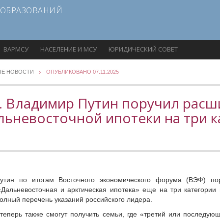
 ОБРАЗОВАНИЙ
ВАРМСУ
НАСЕЛЕНИЕ И МСУ
ЮРИДИЧЕСКИЙ СОВЕТ
ЫЕ НОВОСТИ
ОПУБЛИКОВАНО 07.11.2025
. Владимир Путин поручил расш
льневосточной ипотеки на три к
тин по итогам Восточного экономического форума (ВЭФ) пор
Дальневосточная и арктическая ипотека» еще на три категории 
полный перечень указаний российского лидера.
теперь также смогут получить семьи, где «третий или последую