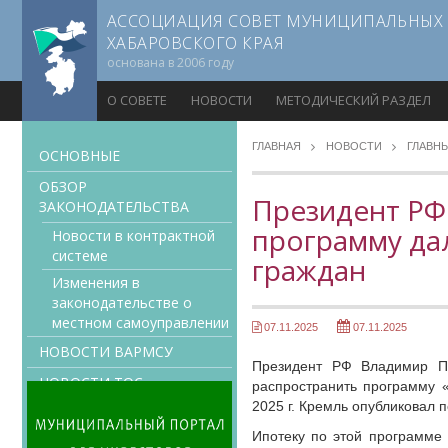
АССОЦИАЦИЯ СОВЕТ МУНИЦИПАЛЬНЫХ
ХАБАРОВСКОГО КРАЯ
основана в 2006 году
О СОВЕТЕ
НОВОСТИ
МЕТОДИЧЕСКИЙ РАЗДЕЛ
ГЛАВНАЯ
НОВОСТИ
ГЛАВН
ОСНОВНЫЕ
ОБЗОР
Президент РФ
ЗАКОНОДАТЕЛЬСТВА
программу да
Новости в контрактной
системе
граждан
Изменения в
законодательстве о
местном самоуправлении
07.11.2025
07.11.2025
НОВОСТИ ВАРМСУ
Президент РФ Владимир Пу
НОВОСТИ ТОС
распространить программу «
2025 г. Кремль опубликовал 
ЗАСЕДАНИЯ СЪЕЗДОВ,
ПРАВЛЕНИЙ, КОМИТЕТОВ
Ипотеку по этой программе 