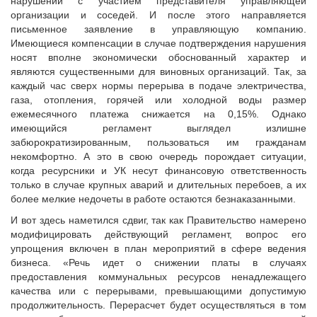
нарушении с участием представителя управляющей
Судебная практика
организации и соседей. И после этого направляется
Мнение специалиста
письменное заявление в управляющую компанию.
Имеющиеся компенсации в случае подтверждения нарушения
Конкурсы Совета
носят вполне экономически обоснованный характер и
Семинары Совета
являются существенными для виновных организаций. Так, за
Издания Совета
каждый час сверх нормы перерыва в подаче электричества,
газа, отопления, горячей или холодной воды размер
Вопрос-ответ
ежемесячного платежа снижается на 0,15%. Однако
ВАРМСУ
имеющийся регламент выглядел излишне
забюрократизированным, пользоваться им гражданам
Новости ВАРМСУ
некомфортно. А это в свою очередь порождает ситуации,
НАСЕЛЕНИЕ И МСУ
когда ресурсники и УК несут финансовую ответственность
только в случае крупных аварий и длительных перебоев, а их
Новости ТОС
более мелкие недочеты в работе остаются безнаказанными.
Лучшие практики ТОС
И вот здесь наметился сдвиг, так как Правительство намерено
ЮРИДИЧЕСКИЙ СОВЕТ
модифицировать действующий регламент, вопрос его
упрощения включен в план мероприятий в сфере ведения
Новости юридического совета
бизнеса. «Речь идет о снижении платы в случаях
предоставления коммунальных ресурсов ненадлежащего
качества или с перерывами, превышающими допустимую
продолжительность. Перерасчет будет осуществляться в том