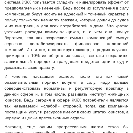
система ЖКХ попытается сгладить и нивелировать эффект от
предполагаемых изменений. Ведь после их вступления в силу
компенсации будут носить не адресный и точечный характер в
пользу только тех немногих граждан, которые дошли до судов
и их выиграли, а для всех потребителей в доме. Что кратно
увеличит расходы коммунальщиков, и с чем они начнут
бороться, так как возросшие суммы компенсаций смогут
серьезно дестабилизировать финансовое положений
компаний. И в итоге, прогнозирует эксперт, в редких случаях,
примерно в 10% из общего их числа, все-таки сохранится
заявительный порядок и гражданам придется идти в суд и
доказывать свою правоту.
И конечно, настаивает эксперт, после того как новый
беззаявительный порядок вступит в силу, надо дальше
совершенствовать нормативы и регуляторную практику в
данной сфере и, в том числе, развивать институт жилищных
юристов. Ведь сегодня в сфере ЖКХ потребители являются
так называемой «слабой» стороной, тогда как компании-
поставщики услуг и ресурсов имеют в своих штатах юристов, а
нередко и целые претензионные отделы.
Наконец, еще одним прогрессивным шагом стало бы
введение досудебной претензионной работы и