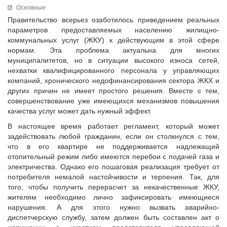
Исполнительная дирекция
Основные
ПОЗДРАВЛЕНИЯ
Ревизионная комиссия
Правительство всерьез озаботилось приведением реальных
параметров предоставляемых населению жилищно-
Палаты Совета
коммунальных услуг (ЖКУ) к действующим в этой сфере
Комитеты Совета
нормам. Эта проблема актуальна для многих
Правление Совета
муниципалитетов, но в ситуации высокого износа сетей,
нехватки квалифицированного персонала у управляющих
Обработка персональных данных
компаний, хронического недофинансирования сектора ЖКХ и
Партнеры Совета
других причин не имеет простого решения. Вместе с тем,
Полезные ссылки
совершенствование уже имеющихся механизмов повышения
качества услуг может дать нужный эффект.
Инвестиционные порталы муниципальных образований
Контактная информация
В настоящее время работает регламент, который может
задействовать любой гражданин, если он столкнулся с тем,
НОВОСТИ
что в его квартире не поддерживается надлежащий
отопительный режим либо имеются перебои с подачей газа и
СМИ о нас
электричества. Однако его пошаговая реализация требует от
МЕТОДИЧЕСКИЙ РАЗДЕЛ
потребителя немалой настойчивости и терпения. Так, для
того, чтобы получить перерасчет за некачественные ЖКУ,
Опыт регионов
жителям необходимо лично зафиксировать имеющиеся
Методические материалы
нарушения. А для этого нужно вызвать аварийно-
диспетчерскую службу, затем должен быть составлен акт о
Опыт муниципалитетов