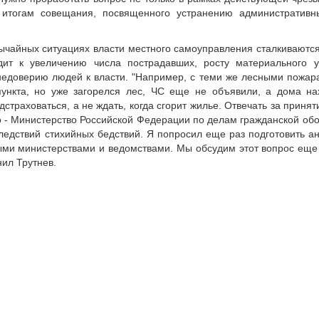
 итогам совещания, посвященного устранению административн
вычайных ситуациях власти местного самоуправления сталкиваются
ит к увеличению числа пострадавших, росту материального у
недоверию людей к власти. "Например, с теми же лесными пожара
ункта, но уже загорелся лес, ЧС еще не объявили, а дома на
дстраховаться, а не ждать, когда сгорит жилье. Отвечать за приня
о - Министерство Российской Федерации по делам гражданской об
ледствий стихийных бедствий. Я попросил еще раз подготовить а
и министерствами и ведомствами. Мы обсудим этот вопрос еще 
нил Трутнев.