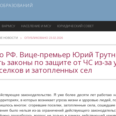
 ОБРАЗОВАНИЙ
ВАРМСУ
НАСЕЛЕНИЕ И МСУ
ЮРИДИЧЕСКИЙ СОВЕТ
ЫЕ НОВОСТИ
ОПУБЛИКОВАНО 23.02.2026
о РФ. Вице-премьер Юрий Трутн
ь законы по защите от ЧС из-за 
селков и затопленных сел
йствующее законодательство. Я уже более десяти лет работаю н
ерриториях, в которых возникает угроза жизни и здоровью людей, п
ришлось многое: сгоревшие поселки, затопленные села, сошедшие 
ния было нельзя из-за ограничений действующего законодательс
ужно проработать вопрос не только в рамках действующей чрезвы