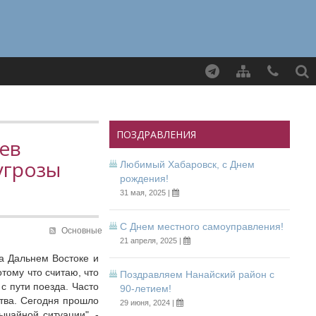
Найти
ПОЗДРАВЛЕНИЯ
ев
угрозы
Любимый Хабаровск, с Днем
рождения!
31 мая, 2025 |
С Днем местного самоуправления!
Основные
21 апреля, 2025 |
а Дальнем Востоке и
отому что считаю, что
Поздравляем Нанайский район с
с пути поезда. Часто
90-летием!
тва. Сегодня прошло
29 июня, 2024 |
чайной ситуации", -