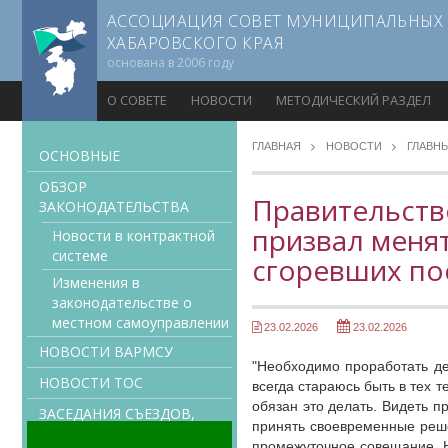
АССОЦИАЦИЯ СОВЕТ МУНИЦИПАЛЬНЫХ
ХАБАРОВСКОГО КРАЯ
основана в 2006 году
О СОВЕТЕ
НОВОСТИ
МЕТОДИЧЕСКИЙ РАЗДЕЛ
ГЛАВНАЯ
НОВОСТИ
ГЛАВН
ОСНОВНЫЕ
ОБЗОР
Правительств
ЗАКОНОДАТЕЛЬСТВА
призвал менят
Новости в контрактной
системе
сгоревших по
Изменения в
законодательстве о
местном самоуправлении
23.02.2026
23.02.2026
НОВОСТИ ВАРМСУ
"Необходимо проработать де
НОВОСТИ ТОС
всегда стараюсь быть в тех т
обязан это делать. Видеть п
ЗАСЕДАНИЯ СЪЕЗДОВ,
принять своевременные реше
ПРАВЛЕНИЙ, КОМИТЕТОВ
промежуточное совещание. Н