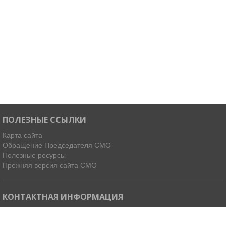
ПОЛЕЗНЫЕ ССЫЛКИ
Карта сайта
Обращение Председателя СМО
Полезные ресурсы
Прежняя версия сайта СМО
КОНТАКТНАЯ ИНФОРМАЦИЯ
Мы в Telegram
Email:
ispdirekt@mail.ru