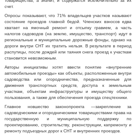
товарищества, а значит, и содержатся исключительно за их
Судебная практика
счет.
Мнение специалиста
Опросы показывают, что 71% владельцев участков называют
Конкурсы Совета
состояние проездов главной бедой. Членских взносов едва
Семинары Совета
хватает на ямочный ремонт и отсыпку гравием, а часть
налогов садоводов (на землю, имущество, транспорт) идут в
Издания Совета
региональные и муниципальные дорожные фонды, однако на
Вопрос-ответ
дороги внутри СНТ их тратить нельзя. В результате в период
распутицы, после дождей или таяния снега проезд к участкам
ВАРМСУ
становится невозможным.
Новости ВАРМСУ
Авторы инициативы хотят ввести понятие «внутренние
НАСЕЛЕНИЕ И МСУ
автомобильные проезды» как объекты, расположенные внутри
садоводства или огородничества, предназначенные для
Новости ТОС
движения транспортных средств, доступа к земельным
Лучшие практики ТОС
участкам, объектам инфраструктуры и имуществу общего
пользования, а также для обеспечения проезда спецтехники.
ЮРИДИЧЕСКИЙ СОВЕТ
Главное новшество законопроекта —закрепление за
Новости юридического совета
садоводческими и огородническими товариществами права на
государственную и муниципальную поддержку по
проектированию, строительству, реконструкции, капремонту и
ремонту подъездных дорог к СНТ и внутренних проездов.