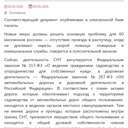
Исполнительная дирекция
09.05.2026
09.05.2026
ПОЗДРАВЛЕНИЯ
Ревизионная комиссия
Основные
Палаты Совета
Соответствующий документ опубликован в электронной базе
Комитеты Совета
палаты.
Правление Совета
Новые меры должны решить основную проблему для 60
миллионов россиян — отсутствие проезда в распутицу, когда
Обработка персональных данных
не доезжают кареты скорой помощи, пожарные и
Партнеры Совета
коммунальные службы, говорится в пояснительной записке.
Полезные ссылки
Сейчас деятельность СНТ регулируется Федеральным
Инвестиционные порталы муниципальных образований
законом № 217-ФЗ «О ведении гражданами садоводства и
Контактная информация
огородничества для собственных нужд», а дорожная
деятельность — Федеральным законом № 257-ФЗ «Об
НОВОСТИ
автомобильных дорогах и дорожной деятельности в
Российской Федерации». В соответствии с этими актами
СМИ о нас
дороги, которые обеспечивают подъезд к территориям
МЕТОДИЧЕСКИЙ РАЗДЕЛ
садоводства от автомобильных дорог общего пользования,
находятся в ведении органов местного самоуправления. Тем
Опыт регионов
не менее дороги и проезды, которые расположены внутри
Методические материалы
границ СНТ, признаются имуществом общего пользования и
находятся в общей долевой собственности членов
Опыт муниципалитетов