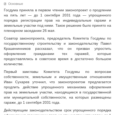
Исполнительная дирекция
Основные
ПОЗДРАВЛЕНИЯ
Ревизионная комиссия
Госдума приняла в первом чтении законопроект о продлении
на пять лет — до 1 сентября 2031 года — упрощенного
Палаты Совета
порядка регистрации прав на индивидуальные гаражи и
Комитеты Совета
земельные участки под ними. Такое решение было принято на
Правление Совета
пленарном заседании 26 мая.
Обработка персональных данных
Соавтор законопроекта, председатель Комитета Госдумы по
Партнеры Совета
государственному строительству и законодательству Павел
Крашенинников рассказал, что он призван упростить
Полезные ссылки
оформление гражданами тех гаражей, которые
Инвестиционные порталы муниципальных образований
предоставлялись в советское время в достаточно большом
Контактная информация
количестве.
Первый замглавы Комитета Госдумы по вопросам
НОВОСТИ
собственности, земельным и имущественным отношениям
СМИ о нас
Иван Сухарев уточнил, что законопроектом предлагается
продлить действие упрощенного механизма оформления
МЕТОДИЧЕСКИЙ РАЗДЕЛ
прав на земельные участки, находящиеся в государственной
Опыт регионов
или муниципальной собственности, на которых размещены
гаражи, до 1 сентября 2031 года.
Методические материалы
Действующим законодательством срок упрощенного порядка
Опыт муниципалитетов