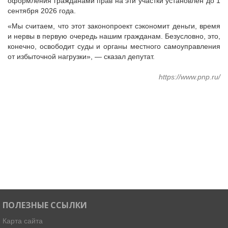
оформления гражданами прав на эти участки установлен до 1
Судебная практика
сентября 2026 года.
Мнение специалиста
«Мы считаем, что этот законопроект сэкономит деньги, время
Конкурсы Совета
и нервы в первую очередь нашим гражданам. Безусловно, это,
Семинары Совета
конечно, освободит суды и органы местного самоуправления
от избыточной нагрузки», — сказал депутат.
Издания Совета
Вопрос-ответ
https://www.pnp.ru/
ВАРМСУ
Новости ВАРМСУ
НАСЕЛЕНИЕ И МСУ
Новости ТОС
Лучшие практики ТОС
ЮРИДИЧЕСКИЙ СОВЕТ
Новости юридического совета
ПОЛЕЗНЫЕ ССЫЛКИ
Карта сайта