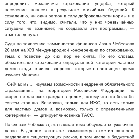
Судебная практика
определить механизмы страхования ущерба, который
население понесет в результате стихийных бедствий. К
Мнение специалиста
сожалению, ни один регион в силу добровольности нормы и в
Конкурсы Совета
силу того, что, видимо, считали, что у них чрезвычайных
Семинары Совета
ситуаций не возникнет, не создавали эти программы», —
отметил депутат.
Издания Совета
Судя по заявлению замминистра финансов Ивана Чебескова
Вопрос-ответ
26 мая на XXI Международной конференции по страхованию,
ВАРМСУ
тема с повестки до сих пор не снята. По его словам,
обязательное страхование определенной категории частных
Новости ВАРМСУ
домов входит в число вопросов, которые в настоящее время
НАСЕЛЕНИЕ И МСУ
изучает Минфин.
«Сейчас мы… изучаем возможности внедрения обязательного
Новости ТОС
страхования… на территории Российской Федерации, но
Лучшие практики ТОС
скорее не для всех граждан в целом, потому что это было бы
ЮРИДИЧЕСКИЙ СОВЕТ
совсем странно. Возможно, только для ИЖС, то есть только
для частных домов и, возможно, только с определенными
Новости юридического совета
критериями», — цитирует чиновника ТАСС.
По словам Чебескова, эта важная тема обсуждается уже очень
давно. В данном контексте замминистра отметил важность
разделения существующих рисков, в том числе в бюджетной