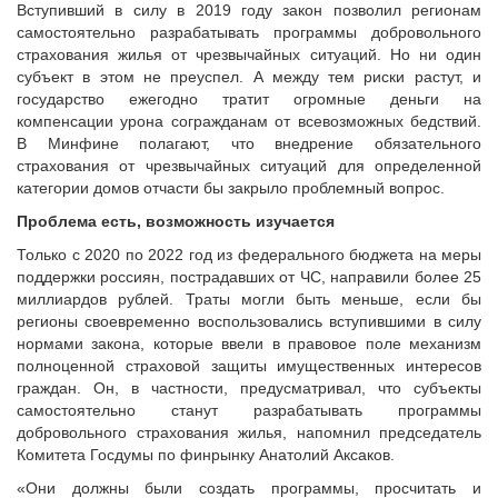
Исполнительная дирекция
Вступивший в силу в 2019 году закон позволил регионам
самостоятельно разрабатывать программы добровольного
ПОЗДРАВЛЕНИЯ
Ревизионная комиссия
страхования жилья от чрезвычайных ситуаций. Но ни один
Палаты Совета
субъект в этом не преуспел. А между тем риски растут, и
Комитеты Совета
государство ежегодно тратит огромные деньги на
компенсации урона согражданам от всевозможных бедствий.
Правление Совета
В Минфине полагают, что внедрение обязательного
Обработка персональных данных
страхования от чрезвычайных ситуаций для определенной
Партнеры Совета
категории домов отчасти бы закрыло проблемный вопрос.
Полезные ссылки
Проблема есть, возможность изучается
Инвестиционные порталы муниципальных образований
Только с 2020 по 2022 год из федерального бюджета на меры
Контактная информация
поддержки россиян, пострадавших от ЧС, направили более 25
миллиардов рублей. Траты могли быть меньше, если бы
НОВОСТИ
регионы своевременно воспользовались вступившими в силу
нормами закона, которые ввели в правовое поле механизм
СМИ о нас
полноценной страховой защиты имущественных интересов
МЕТОДИЧЕСКИЙ РАЗДЕЛ
граждан. Он, в частности, предусматривал, что субъекты
самостоятельно станут разрабатывать программы
Опыт регионов
добровольного страхования жилья, напомнил председатель
Методические материалы
Комитета Госдумы по финрынку Анатолий Аксаков.
Опыт муниципалитетов
«Они должны были создать программы, просчитать и