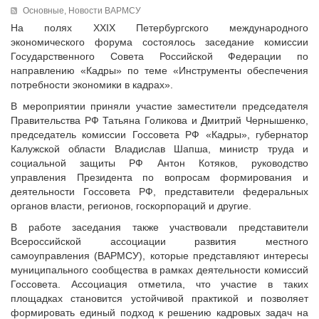
Исполнительная дирекция
Основные,
Новости ВАРМСУ
ПОЗДРАВЛЕНИЯ
Ревизионная комиссия
На полях XXIX Петербургского международного
экономического форума состоялось заседание комиссии
Палаты Совета
Государственного Совета Российской Федерации по
Комитеты Совета
направлению «Кадры» по теме «Инструменты обеспечения
Правление Совета
потребности экономики в кадрах».
Обработка персональных данных
В мероприятии приняли участие заместители председателя
Партнеры Совета
Правительства РФ Татьяна Голикова и Дмитрий Чернышенко,
председатель комиссии Госсовета РФ «Кадры», губернатор
Полезные ссылки
Калужской области Владислав Шапша, министр труда и
Инвестиционные порталы муниципальных образований
социальной защиты РФ Антон Котяков, руководство
Контактная информация
управления Президента по вопросам формирования и
деятельности Госсовета РФ, представители федеральных
НОВОСТИ
органов власти, регионов, госкорпораций и другие.
СМИ о нас
В работе заседания также участвовали представители
Всероссийской ассоциации развития местного
МЕТОДИЧЕСКИЙ РАЗДЕЛ
самоуправления (ВАРМСУ), которые представляют интересы
Опыт регионов
муниципального сообщества в рамках деятельности комиссий
Госсовета. Ассоциация отметила, что участие в таких
Методические материалы
площадках становится устойчивой практикой и позволяет
Опыт муниципалитетов
формировать единый подход к решению кадровых задач на