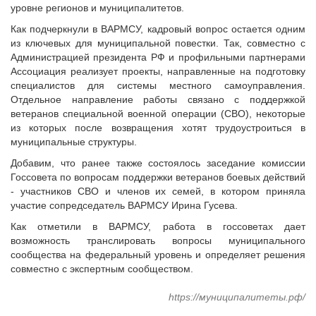
Судебная практика
уровне регионов и муниципалитетов.
Мнение специалиста
Как подчеркнули в ВАРМСУ, кадровый вопрос остается одним
из ключевых для муниципальной повестки. Так, совместно с
Конкурсы Совета
Администрацией президента РФ и профильными партнерами
Семинары Совета
Ассоциация реализует проекты, направленные на подготовку
Издания Совета
специалистов для системы местного самоуправления.
Отдельное направление работы связано с поддержкой
Вопрос-ответ
ветеранов специальной военной операции (СВО), некоторые
ВАРМСУ
из которых после возвращения хотят трудоустроиться в
муниципальные структуры.
Новости ВАРМСУ
Добавим, что ранее также состоялось заседание комиссии
НАСЕЛЕНИЕ И МСУ
Госсовета по вопросам поддержки ветеранов боевых действий
- участников СВО и членов их семей, в котором приняла
Новости ТОС
участие сопредседатель ВАРМСУ Ирина Гусева.
Лучшие практики ТОС
Как отметили в ВАРМСУ, работа в госсоветах дает
ЮРИДИЧЕСКИЙ СОВЕТ
возможность транслировать вопросы муниципального
сообщества на федеральный уровень и определяет решения
Новости юридического совета
совместно с экспертным сообществом.
https://муниципалитеты.рф/