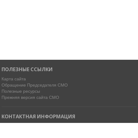
ПОЛЕЗНЫЕ ССЫЛКИ
Карта сайта
Обращение Председателя СМО
Полезные ресурсы
Прежняя версия сайта СМО
КОНТАКТНАЯ ИНФОРМАЦИЯ
Мы в Telegram
Email:
ispdirekt@mail.ru