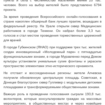
пункты и села с численностью населения менее 20 тыс.
Судебная практика
человек. Всего на выбор жителей было представлено 6794
Мнение специалиста
проекта.
Конкурсы Совета
За время проведения Всероссийского онлайн-голосования в
Семинары Совета
стране накоплен обширный банк лучших практик, вошедших в
федеральный реестр. На Урале открыли сквер Медицинских
Издания Совета
работников в городе Тюмени. Он набрал более 3,3 тыс.
Вопрос-ответ
голосов и стал местом проведения торжественных церемоний
для врачей.
ВАРМСУ
В городе Губкинском (ЯНАО) при поддержке трех тыс. жителей
Новости ВАРМСУ
создан инновационный «Молодежный парк» с пятнадцатью
НАСЕЛЕНИЕ И МСУ
функциональными зонами, в городе Муравленко перед Домом
культуры установили уникальные сухие фонтаны и украсили
Новости ТОС
пространство элементами этно-исторического орнамента.
Лучшие практики ТОС
Не отстают и воссоединенные регионы: жители Алчевска
ЮРИДИЧЕСКИЙ СОВЕТ
получили обновленную центральную площадь Советская, в
Донецке благоустроен сквер Гулливер с модульными детскими
Новости юридического совета
площадками и трансформируемыми общественными зонами.
Важную роль в проведении голосования сыграли 193,8 тыс.
волонтеров, которые консультировали граждан на массовых
мероприятиях, в общественных местах и через новейшие