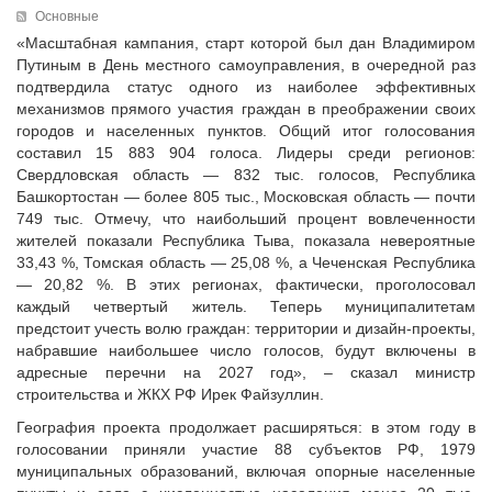
Исполнительная дирекция
Основные
ПОЗДРАВЛЕНИЯ
Ревизионная комиссия
«Масштабная кампания, старт которой был дан Владимиром
Путиным в День местного самоуправления, в очередной раз
Палаты Совета
подтвердила статус одного из наиболее эффективных
Комитеты Совета
механизмов прямого участия граждан в преображении своих
Правление Совета
городов и населенных пунктов. Общий итог голосования
составил 15 883 904 голоса. Лидеры среди регионов:
Обработка персональных данных
Свердловская область — 832 тыс. голосов, Республика
Партнеры Совета
Башкортостан — более 805 тыс., Московская область — почти
Полезные ссылки
749 тыс. Отмечу, что наибольший процент вовлеченности
жителей показали Республика Тыва, показала невероятные
Инвестиционные порталы муниципальных образований
33,43 %, Томская область — 25,08 %, а Чеченская Республика
Контактная информация
— 20,82 %. В этих регионах, фактически, проголосовал
каждый четвертый житель. Теперь муниципалитетам
НОВОСТИ
предстоит учесть волю граждан: территории и дизайн-проекты,
СМИ о нас
набравшие наибольшее число голосов, будут включены в
адресные перечни на 2027 год», – сказал министр
МЕТОДИЧЕСКИЙ РАЗДЕЛ
строительства и ЖКХ РФ Ирек Файзуллин.
Опыт регионов
География проекта продолжает расширяться: в этом году в
Методические материалы
голосовании приняли участие 88 субъектов РФ, 1979
муниципальных образований, включая опорные населенные
Опыт муниципалитетов