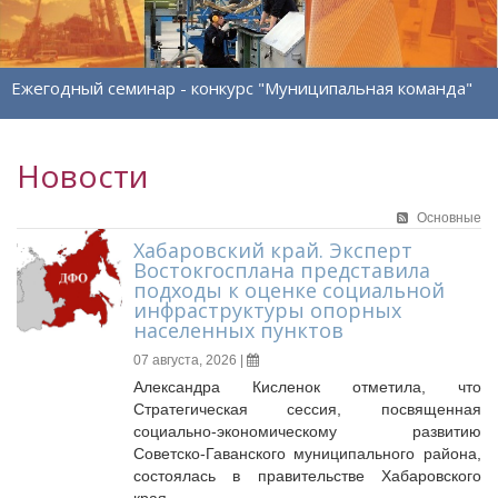
Исполнительная дирекция
Ревизионная комиссия
Палаты Совета
Ежегодный семинар - конкурс "Муниципальная команда"
Комитеты Совета
Правление Совета
Обработка персональных данных
Новости
Партнеры Совета
Полезные ссылки
Основные
Инвестиционные порталы муниципальных образований
Хабаровский край. Эксперт
Востокгосплана представила
Контактная информация
подходы к оценке социальной
инфраструктуры опорных
НОВОСТИ
населенных пунктов
СМИ о нас
07 августа, 2026 |
МЕТОДИЧЕСКИЙ РАЗДЕЛ
Александра Кисленок отметила, что
Стратегическая сессия, посвященная
Опыт регионов
социально-экономическому развитию
Методические материалы
Советско-Гаванского муниципального района,
состоялась в правительстве Хабаровского
Опыт муниципалитетов