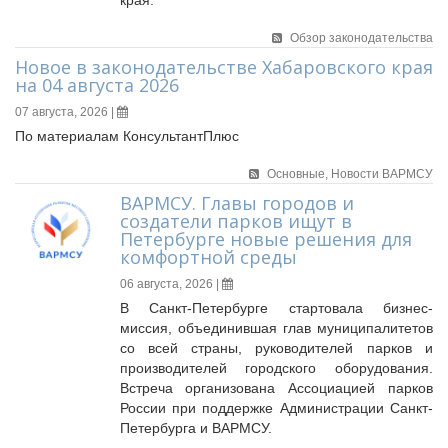
края.
Судебная практика
Мнение специалиста
Обзор законодательства
Конкурсы Совета
Новое в законодательстве Хабаровского края
на 04 августа 2026
Семинары Совета
07 августа, 2026 |
Издания Совета
По материалам КонсультантПлюс
Вопрос-ответ
ВАРМСУ
Основные,
Новости ВАРМСУ
ВАРМСУ. Главы городов и
Новости ВАРМСУ
создатели парков ищут в
Петербурге новые решения для
НАСЕЛЕНИЕ И МСУ
комфортной среды
Новости ТОС
06 августа, 2026 |
Лучшие практики ТОС
В Санкт-Петербурге стартовала бизнес-
миссия, объединившая глав муниципалитетов
ЮРИДИЧЕСКИЙ СОВЕТ
со всей страны, руководителей парков и
Новости юридического совета
производителей городского оборудования.
Встреча организована Ассоциацией парков
России при поддержке Администрации Санкт-
Петербурга и ВАРМСУ.