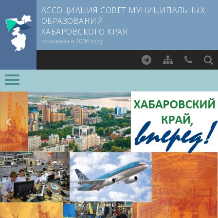
АССОЦИАЦИЯ СОВЕТ МУНИЦИПАЛЬНЫХ
ОБРАЗОВАНИЙ
ХАБАРОВСКОГО КРАЯ
основана в 2006 году
Найти
О СОВЕТЕ
Документы CMO
Устав
Учредительный договор
Члены СМО
Учредители
Руководящие органы
Съезд Совета
Председатель Совета