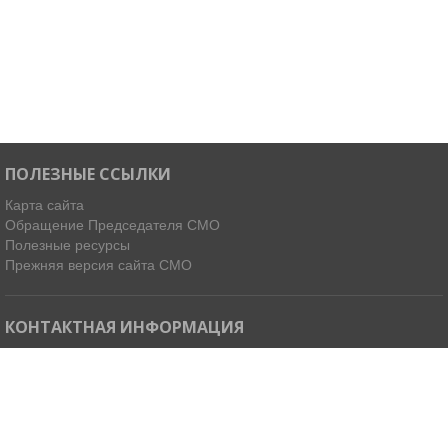
ПОЛЕЗНЫЕ ССЫЛКИ
Карта сайта
Обращение Председателя СМО
Полезные ресурсы
Прежняя версия сайта СМО
КОНТАКТНАЯ ИНФОРМАЦИЯ
Мы в Telegram
Email:
ispdirekt@mail.ru
Тел: (4212) 31-63-34, 32-85-37
Адрес: 680021, г. Хабаровск, ул. Ленинградская 45, офисы 11-14
Как добраться »