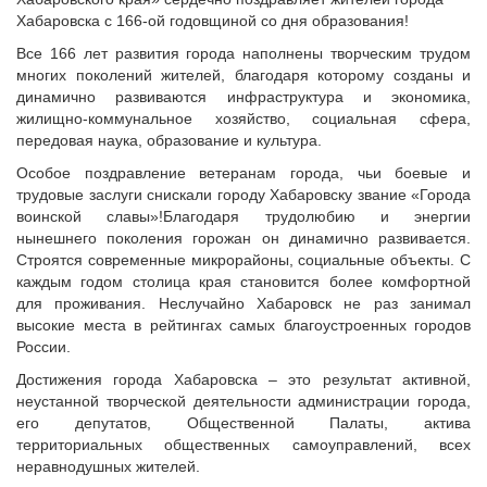
Исполнительная дирекция
Хабаровска с 166-ой годовщиной со дня образования!
ПОЗДРАВЛЕНИЯ
Ревизионная комиссия
Все 166 лет развития города наполнены творческим трудом
Палаты Совета
многих поколений жителей, благодаря которому созданы и
Комитеты Совета
динамично развиваются инфраструктура и экономика,
жилищно-коммунальное хозяйство, социальная сфера,
Правление Совета
передовая наука, образование и культура.
Обработка персональных данных
Особое поздравление ветеранам города, чьи боевые и
Партнеры Совета
трудовые заслуги снискали городу Хабаровску звание «Города
Полезные ссылки
воинской славы»!Благодаря трудолюбию и энергии
нынешнего поколения горожан он динамично развивается.
Инвестиционные порталы муниципальных образований
Строятся современные микрорайоны, социальные объекты. С
Контактная информация
каждым годом столица края становится более комфортной
для проживания. Неслучайно Хабаровск не раз занимал
НОВОСТИ
высокие места в рейтингах самых благоустроенных городов
СМИ о нас
России.
МЕТОДИЧЕСКИЙ РАЗДЕЛ
Достижения города Хабаровска – это результат активной,
неустанной творческой деятельности администрации города,
Опыт регионов
его депутатов, Общественной Палаты, актива
Методические материалы
территориальных общественных самоуправлений, всех
неравнодушных жителей.
Опыт муниципалитетов