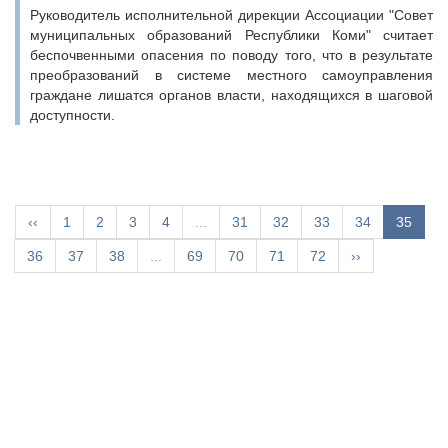
Руководитель исполнительной дирекции Ассоциации "Совет
муниципальных образований Республики Коми" считает
беспочвенными опасения по поводу того, что в результате
преобразований в системе местного самоуправления
граждане лишатся органов власти, находящихся в шаговой
доступности.
‹‹
1
2
3
4
...
31
32
33
34
35
36
37
38
...
69
70
71
72
››