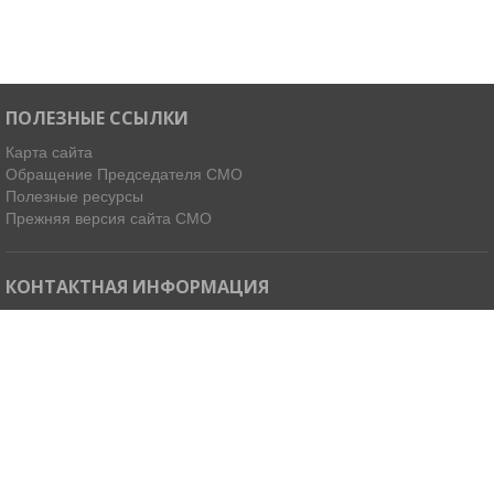
ПОЛЕЗНЫЕ ССЫЛКИ
Карта сайта
Обращение Председателя СМО
Полезные ресурсы
Прежняя версия сайта СМО
КОНТАКТНАЯ ИНФОРМАЦИЯ
Мы в Telegram
Email:
ispdirekt@mail.ru
Тел: (4212) 31-63-34, 32-85-37
Адрес: 680021, г. Хабаровск, ул. Ленинградская 45, офисы 11-14
Как добраться »
© 2026 Ассоциация «Совет муниципальных образований
Хабаровского края»