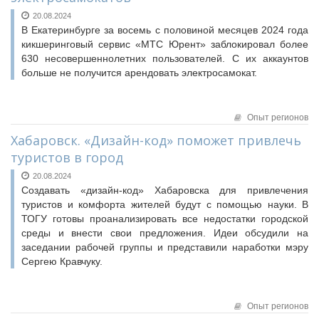
Конкурсы Совета
20.08.2024
Семинары Совета
Семинары Совета
В Екатеринбурге за восемь с половиной месяцев 2024 года
Издания Совета
кикшеринговый сервис «МТС Юрент» заблокировал более
Издания Совета
Вопрос-ответ
630 несовершеннолетних пользователей. С их аккаунтов
Вопрос-ответ
больше не получится арендовать электросамокат.
ВАРМСУ
ОКМО
НАСЕЛЕНИЕ И МСУ
Информационный бюллетень МСУ
Опыт регионов
ЮРИДИЧЕСКИЙ СОВЕТ
НАСЕЛЕНИЕ И МСУ
Хабаровск. «Дизайн-код» поможет привлечь
туристов в город
ТОС
20.08.2024
Лучшие практики ТОС
Создавать «дизайн-код» Хабаровска для привлечения
туристов и комфорта жителей будут с помощью науки. В
ТОГУ готовы проанализировать все недостатки городской
среды и внести свои предложения. Идеи обсудили на
заседании рабочей группы и представили наработки мэру
Сергею Кравчуку.
Опыт регионов