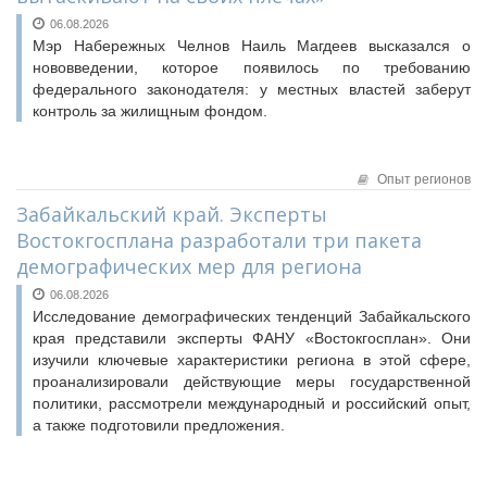
Исполнительная дирекция
Конкурсы Совета
06.08.2026
Ревизионная комиссия
Семинары Совета
Мэр Набережных Челнов Наиль Магдеев высказался о
Палаты Совета
нововведении, которое появилось по требованию
Издания Совета
федерального законодателя: у местных властей заберут
Комитеты Совета
Вопрос-ответ
контроль за жилищным фондом.
Правление Совета
ОКМО
Обработка персональных данных
Информационный бюллетень МСУ
Опыт регионов
Партнеры Совета
НАСЕЛЕНИЕ И МСУ
Забайкальский край. Эксперты
Полезные ссылки
Востокгосплана разработали три пакета
Инвестиционные порталы муниципальных образований
ТОС
демографических мер для региона
Контактная информация
Лучшие практики ТОС
06.08.2026
НОВОСТИ
Исследование демографических тенденций Забайкальского
края представили эксперты ФАНУ «Востокгосплан». Они
СМИ о нас
изучили ключевые характеристики региона в этой сфере,
МЕТОДИЧЕСКИЙ РАЗДЕЛ
проанализировали действующие меры государственной
политики, рассмотрели международный и российский опыт,
Опыт регионов
а также подготовили предложения.
Методические материалы
Опыт муниципалитетов