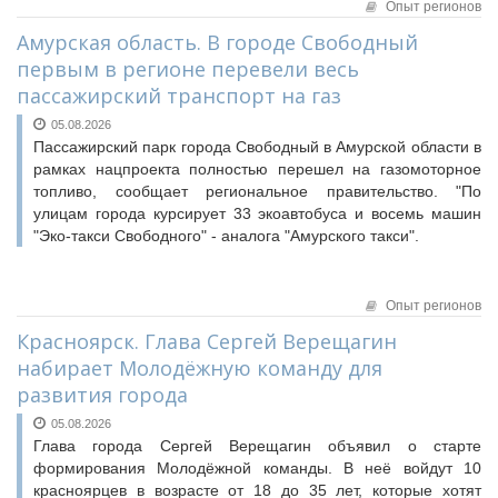
Опыт регионов
Судебная практика
Амурская область. В городе Свободный
Мнение специалиста
первым в регионе перевели весь
Конкурсы Совета
пассажирский транспорт на газ
Семинары Совета
05.08.2026
Издания Совета
Пассажирский парк города Свободный в Амурской области в
Вопрос-ответ
рамках нацпроекта полностью перешел на газомоторное
топливо, сообщает региональное правительство. "По
ВАРМСУ
улицам города курсирует 33 экоавтобуса и восемь машин
Новости ВАРМСУ
"Эко-такси Свободного" - аналога "Амурского такси".
НАСЕЛЕНИЕ И МСУ
Новости ТОС
Опыт регионов
Лучшие практики ТОС
Красноярск. Глава Сергей Верещагин
набирает Молодёжную команду для
ЮРИДИЧЕСКИЙ СОВЕТ
развития города
Новости юридического совета
05.08.2026
Глава города Сергей Верещагин объявил о старте
формирования Молодёжной команды. В неё войдут 10
красноярцев в возрасте от 18 до 35 лет, которые хотят