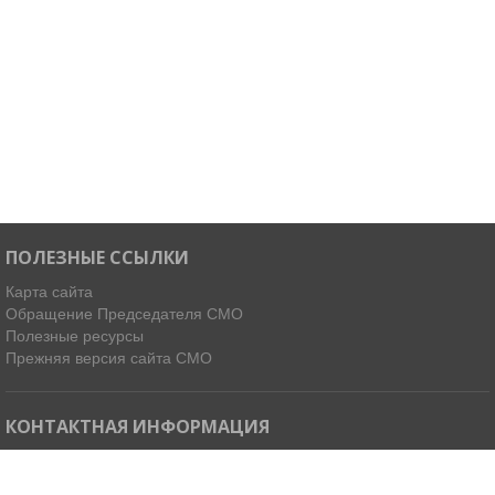
ПОЛЕЗНЫЕ ССЫЛКИ
Карта сайта
Обращение Председателя СМО
Полезные ресурсы
Прежняя версия сайта СМО
КОНТАКТНАЯ ИНФОРМАЦИЯ
Мы в Telegram
Email:
ispdirekt@mail.ru