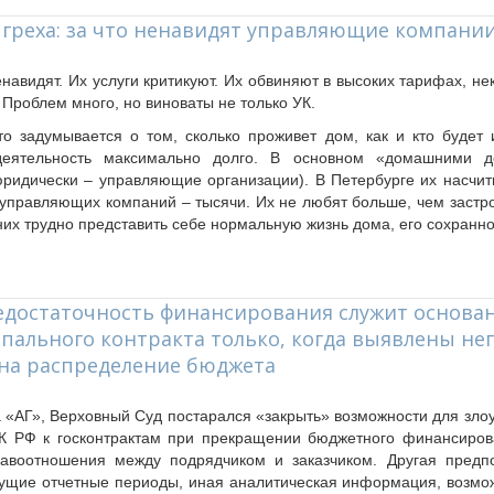
з греха: за что ненавидят управляющие компани
авидят. Их услуги критикуют. Их обвиняют в высоких тарифах, не
. Проблем много, но виноваты не только УК.
то задумывается о том, сколько проживет дом, как и кто будет 
деятельность максимально долго. В основном «домашними 
идически – управляющие организации). В Петербурге их насчит
 управляющих компаний – тысячи. Их не любят больше, чем застр
них трудно представить себе нормальную жизнь дома, его сохраннос
Недостаточность финансирования служит основа
пального контракта только, когда выявлены н
на распределение бюджета
а «АГ», Верховный Суд постарался «закрыть» возможности для зл
ГК РФ к госконтрактам при прекращении бюджетного финансиро
равоотношения между подрядчиком и заказчиком. Другая предп
ущие отчетные периоды, иная аналитическая информация, возмож