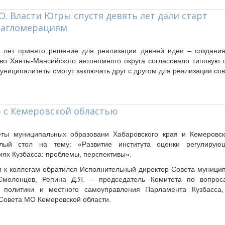
. Власти Югры спустя девять лет дали старт
агломерациям
 лет принято решение для реализации давней идеи – создани
во Ханты-Мансийского автономного округа согласовало типовую
униципалитеты смогут заключать друг с другом для реализации со
 с Кемеровской областью
ты муниципальных образовани Хабаровского края и Кемеровск
лый стол на тему: «Развитие института оценки регулирую
ях Кузбасса: проблемы, перспективы».
 к коллегам обратился Исполнительный директор Совета муници
Смоленцев, Репина Д.Я.
–
председатель Комитета по вопроса
ой политики и местного самоуправления Парламента Кузбасса
Совета МО Кемеровской области.