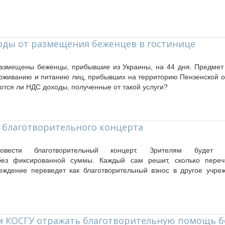
оды от размещения беженцев в гостинице
азмещены беженцы, прибывшие из Украины, на 44 дня. Предмет д
оживанию и питанию лиц, прибывших на территорию Пензенской об
ются ли НДС доходы, полученные от такой услуги?
т благотворительного концерта
овести благотворительный концерт. Зрителям будет 
 без фиксированной суммы. Каждый сам решит, сколько переч
ждение переведет как благотворительный взнос в другое учреж
ам КОСГУ отражать благотворительную помощь 