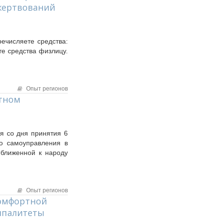
ожертвований
ечисляете средства:
е средства физлицу.
Опыт регионов
стном
я со дня принятия 6
о самоуправления в
ближенной к народу
Опыт регионов
комфортной
ипалитеты