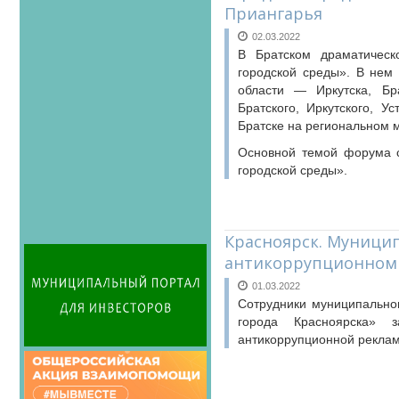
Приангарья
02.03.2022
В Братском драматическ
городской среды». В нем
области — Иркутска, Бра
Братского, Иркутского, У
Братске на региональном 
Основной темой форума с
городской среды».
Красноярск. Муници
антикоррупционном 
01.03.2022
Сотрудники муниципально
города Красноярска» 
антикоррупционной реклам