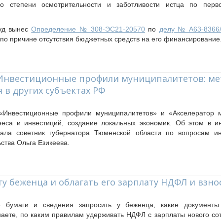
о степени осмотрительности и заботливости истца по перв
уд вынес
Определение № 308-ЭС21-20570
по
делу № А63-8366
 по причине отсутствия бюджетных средств на его финансирование
 Инвестиционные профили муниципалитетов: ме
 в других субъектах РФ
 «Инвестиционные профили муниципалитетов» и «Акселератор 
знеса и инвестиций, создание локальных экономик. Об этом в 
зала советник губернатора Тюменской области по вопросам ин
ства Ольга Езикеева.
ту беженца и облагать его зарплату НДФЛ и взн
ие бумаги и сведения запросить у беженца, какие документ
знаете, по каким правилам удерживать НДФЛ с зарплаты нового со