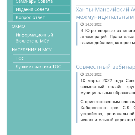
Семинары Совета
Ханты-Мансийский АО
Издания Совета
межмуниципальным 
Вопрос-ответ
14.03.2022
ОКМО
В Югре впервые за много
Информационный
агломераций. Правительст
бюллетень МСУ
взаимодействии, которое м
НАСЕЛЕНИЕ И МСУ
ТОС
Совместный вебинар
Лучшие практики ТОС
13.03.2022
10 марта 2022 года Сове
совместный онлайн круг
муниципальных образовани
С приветстсвенным словом
Хабаровского края С.К. 
устройства, региональн
исполнительный директор 