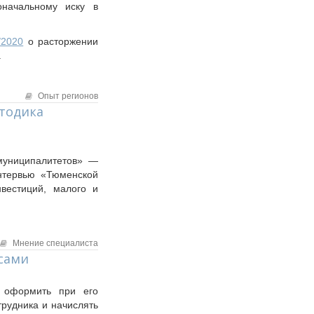
оначальному иску в
/2020
о расторжении
.
Опыт регионов
тодика
муниципалитетов» —
интервью «Тюменской
вестиций, малого и
Мнение специалиста
осами
ы оформить при его
трудника и начислять