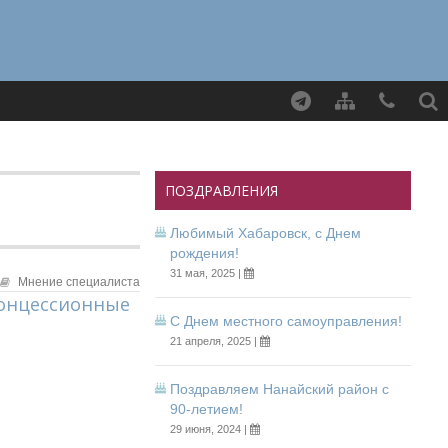
Найти
ПОЗДРАВЛЕНИЯ
Любимый Хабаровск, с Днем
рождения!
31 мая, 2025 |
Мнение специалиста
концессионные
С Днем местного самоуправления!
21 апреля, 2025 |
Поздравляем Нанайский район с
90-летием!
29 июня, 2024 |