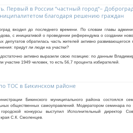
ь. Первый в России "частный город"– Доброград
ниципалитетом благодаря решению граждан
оград входил до последнего времени. По словам главы админи
дова, с инициативой о проведении референдума о создании ново
х депутатов обратилась часть жителей активно развивающегося п
нения: придут ли люди на участки?
достаточно активно выразили свою позицию: по данным Владимир
и участие 1949 человек, то есть 56,7 процента избирателей.
по ТОС в Бикинском районе
нистрации Бикинского муниципального района состоялся се
льных общественных самоуправлений. Модератором семинара по 
городской конкурсы выступил Исполнительный директор Со
 края С.К. Смоленцев.