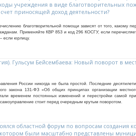
сходы учреждения в виде благотворительных п
 счет приносящей доход деятельности?
числению благотворительной помощи зависят от того, какому пер
ажданам. Применяйте КВР 853 и код 296 КОСГУ, если перечисляет
— если юрлицу.
тия). Гульсум Бейсембаева: Новый поворот в ме
авления России никогда не была простой. Последние десятилети
ного закона 131-ФЗ «Об общих принципах организации местног
тали временем постоянных изменений и перестройки самой при
е самоуправление стоит перед очередным крутым поворотом.
стоялся областной форум по вопросам создания 
а котором были масштабно представлены муниц