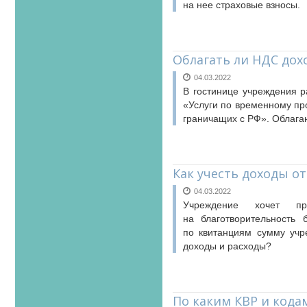
на нее страховые взносы.
Облагать ли НДС дох
04.03.2022
В гостинице учреждения р
«Услуги по временному пр
граничащих с РФ». Облага
Как учесть доходы о
04.03.2022
Учреждение хочет пр
на благотворительность
по квитанциям сумму учре
доходы и расходы?
По каким КВР и код