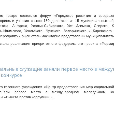
ом театре состоялся форум «Городское развитие и совершен
 приняли участие свыше 150 делегатов из 15 муниципальных об
тска, Ангарска, Усолья-Сибирского, Усть-Илимска, Свирска, К
сть-Илимского, Усольского, Чунского, Заларинского и Киренског
мероприятии были столь масштабно представлены муниципалитет
тала реализация приоритетного федерального проекта «Форми
пальные служащие заняли первое место в межд
конкурсе
го казенного учреждения «Центр предоставления мер социально
заняли первое место в международном молодежном кон
ы «Вместе против коррупции!».