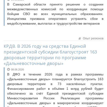
Конкурсы Совета
В Самарской области принято решение о создании
Семинары Совета
межведомственных комиссий по координации помощи
Семинары Совета
Издания Совета
бойцам СВО во всех муниципальных образованиях.
Издания Совета
Инициатива призвана оперативно устранять сбои в
Вопрос-ответ
Вопрос-ответ
медобслуживании, выплатах и трудоустройстве ветеранов
ВАРМСУ
ОКМО
НАСЕЛЕНИЕ И МСУ
Информационный бюллетень МСУ
Опыт регионов
ЮРИДИЧЕСКИЙ СОВЕТ
КРДВ. В 2026 году на средства Единой
НАСЕЛЕНИЕ И МСУ
президентской субсидии благоустроят 163
ТОС
дворовые территории по программе
Лучшие практики ТОС
«Дальневосточные дворы»
08.06.2026
В ДФО в течение 2026 года в рамках программы
«Дальневосточные дворы» планируется благоустроить 163
дворовые территории в 73 населённых пунктах.
Финансирование работ в объёме 1 млрд рублей будет
обеспечено за счёт Единой президентской субсидии
Минвостокразвития России. Реализацию программы
«Дальневосточные дворы» в макрорегионе координирует