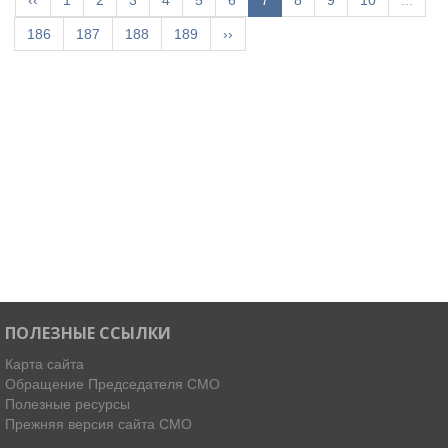
‹‹
1
2
3
4
5
6
7
8
9
10
...
186
187
188
189
››
ПОЛЕЗНЫЕ ССЫЛКИ
Карта сайта
Обращение Председателя СМО
Полезные ресурсы
Прежняя версия сайта СМО