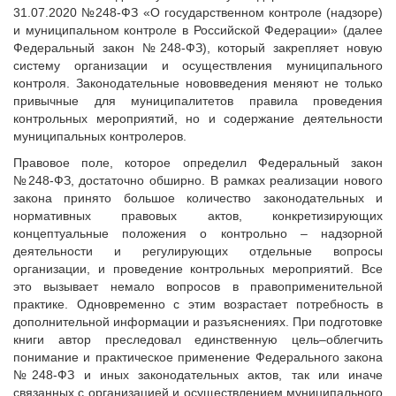
Исполнительная дирекция
31.07.2020 №248-ФЗ «О государственном контроле (надзоре)
Конкурсы Совета
Ревизионная комиссия
и муниципальном контроле в Российской Федерации» (далее
Семинары Совета
Федеральный закон №248-ФЗ), который закрепляет новую
Палаты Совета
Издания Совета
систему организации и осуществления муниципального
Комитеты Совета
контроля. Законодательные нововведения меняют не только
Вопрос-ответ
Правление Совета
привычные для муниципалитетов правила проведения
ОКМО
контрольных мероприятий, но и содержание деятельности
Обработка персональных данных
муниципальных контролеров.
Информационный бюллетень МСУ
Партнеры Совета
Правовое поле, которое определил Федеральный закон
НАСЕЛЕНИЕ И МСУ
Полезные ссылки
№248-ФЗ, достаточно обширно. В рамках реализации нового
Инвестиционные порталы муниципальных образований
ТОС
закона принято большое количество законодательных и
нормативных правовых актов, конкретизирующих
Контактная информация
Лучшие практики ТОС
концептуальные положения о контрольно – надзорной
НОВОСТИ
деятельности и регулирующих отдельные вопросы
организации, и проведение контрольных мероприятий. Все
СМИ о нас
это вызывает немало вопросов в правоприменительной
МЕТОДИЧЕСКИЙ РАЗДЕЛ
практике. Одновременно с этим возрастает потребность в
дополнительной информации и разъяснениях. При подготовке
Опыт регионов
книги автор преследовал единственную цель–облегчить
Методические материалы
понимание и практическое применение Федерального закона
№248-ФЗ и иных законодательных актов, так или иначе
Опыт муниципалитетов
связанных с организацией и осуществлением муниципального