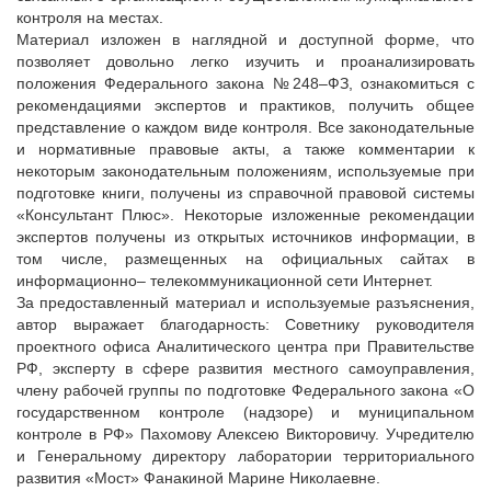
Судебная практика
контроля на местах.
Материал изложен в наглядной и доступной форме, что
Мнение специалиста
позволяет довольно легко изучить и проанализировать
Конкурсы Совета
положения Федерального закона №248–ФЗ, ознакомиться с
Семинары Совета
рекомендациями экспертов и практиков, получить общее
представление о каждом виде контроля. Все законодательные
Издания Совета
и нормативные правовые акты, а также комментарии к
Вопрос-ответ
некоторым законодательным положениям, используемые при
ВАРМСУ
подготовке книги, получены из справочной правовой системы
«Консультант Плюс». Некоторые изложенные рекомендации
Новости ВАРМСУ
экспертов получены из открытых источников информации, в
том числе, размещенных на официальных сайтах в
НАСЕЛЕНИЕ И МСУ
информационно– телекоммуникационной сети Интернет.
Новости ТОС
За предоставленный материал и используемые разъяснения,
автор выражает благодарность: Советнику руководителя
Лучшие практики ТОС
проектного офиса Аналитического центра при Правительстве
ЮРИДИЧЕСКИЙ СОВЕТ
РФ, эксперту в сфере развития местного самоуправления,
члену рабочей группы по подготовке Федерального закона «О
Новости юридического совета
государственном контроле (надзоре) и муниципальном
контроле в РФ» Пахомову Алексею Викторовичу. Учредителю
и Генеральному директору лаборатории территориального
развития «Мост» Фанакиной Марине Николаевне.