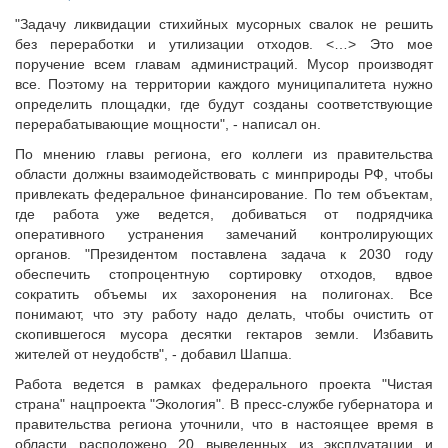
Исполнительная дирекция
Конкурсы Совета
"Задачу ликвидации стихийных мусорных свалок не решить
Ревизионная комиссия
Семинары Совета
без переработки и утилизации отходов. <…> Это мое
Палаты Совета
поручение всем главам администраций. Мусор производят
Издания Совета
все. Поэтому на территории каждого муниципалитета нужно
Комитеты Совета
Вопрос-ответ
определить площадки, где будут созданы соответствующие
Правление Совета
перерабатывающие мощности", - написал он.
ОКМО
Обработка персональных данных
По мнению главы региона, его коллеги из правительства
Информационный бюллетень МСУ
Партнеры Совета
области должны взаимодействовать с минприроды РФ, чтобы
НАСЕЛЕНИЕ И МСУ
привлекать федеральное финансирование. По тем объектам,
Полезные ссылки
где работа уже ведется, добиваться от подрядчика
Инвестиционные порталы муниципальных образований
ТОС
оперативного устранения замечаний контролирующих
Контактная информация
Лучшие практики ТОС
органов. "Президентом поставлена задача к 2030 году
обеспечить стопроцентную сортировку отходов, вдвое
НОВОСТИ
сократить объемы их захоронения на полигонах. Все
СМИ о нас
понимают, что эту работу надо делать, чтобы очистить от
скопившегося мусора десятки гектаров земли. Избавить
МЕТОДИЧЕСКИЙ РАЗДЕЛ
жителей от неудобств", - добавил Шапша.
Опыт регионов
Работа ведется в рамках федерального проекта "Чистая
Методические материалы
страна" нацпроекта "Экология". В пресс-службе губернатора и
правительства региона уточнили, что в настоящее время в
Опыт муниципалитетов
области расположено 20 выведенных из эксплуатации и