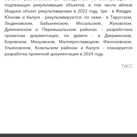
Судебная практика
подлежащих рекультивации объектов, в том числе вблизи
Медыни объект рекультивирован в 2022 году, три - в Жиздре,
Мнение специалиста
Юхнове и Калуге - рекультивируются, по семи - в Тарусском,
Конкурсы Совета
Людиновском, Бабынинском, Мосальском, Жуковском,
Семинары Совета
Думиничском и Перемышльском районах - разработана
проектная документация, по девяти - в Дзержинском,
Издания Совета
Боровском, Мещовском, Малоярославецком, Износковском,
Вопрос-ответ
Ульяновском, Козельском районах и Калуге - планируется
ВАРМСУ
разработка проектной документации в 2024 году.
Новости ВАРМСУ
ТАСС
НАСЕЛЕНИЕ И МСУ
Новости ТОС
Лучшие практики ТОС
ЮРИДИЧЕСКИЙ СОВЕТ
Новости юридического совета