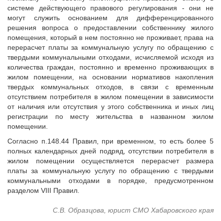
Судебная практика
системе действующего правового регулирования - они не
могут служить основанием для дифференцированного
Мнение специалиста
решения вопроса о предоставлении собственнику жилого
Конкурсы Совета
помещения, который в нем постоянно не проживает, права на
Семинары Совета
перерасчет платы за коммунальную услугу по обращению с
твердыми коммунальными отходами, исчисляемой исходя из
Издания Совета
количества граждан, постоянно и временно проживающих в
Вопрос-ответ
жилом помещении, на основании нормативов накопления
ВАРМСУ
твердых коммунальных отходов, в связи с временным
отсутствием потребителя в жилом помещении в зависимости
Новости ВАРМСУ
от наличия или отсутствия у этого собственника и иных лиц
регистрации по месту жительства в названном жилом
НАСЕЛЕНИЕ И МСУ
помещении.
Новости ТОС
Согласно п.148.44 Правил, при временном, то есть более 5
Лучшие практики ТОС
полных календарных дней подряд, отсутствии потребителя в
жилом помещении осуществляется перерасчет размера
ЮРИДИЧЕСКИЙ СОВЕТ
платы за коммунальную услугу по обращению с твердыми
Новости юридического совета
коммунальными отходами в порядке, предусмотренном
разделом VIII Правил.
С.В. Образцова, юрист СМО Хабаровского края