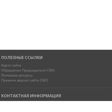
ПОЛЕЗНЫЕ ССЫЛКИ
Карта сайта
Обращение Председателя СМО
Полезные ресурсы
Прежняя версия сайта СМО
КОНТАКТНАЯ ИНФОРМАЦИЯ
Мы в Telegram
Email:
ispdirekt@mail.ru