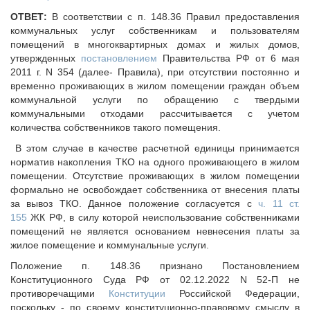
Исполнительная дирекция
Конкурсы Совета
ОТВЕТ:
В соответствии с п. 148.36 Правил предоставления
Ревизионная комиссия
Семинары Совета
коммунальных услуг собственникам и пользователям
Палаты Совета
помещений в многоквартирных домах и жилых домов,
Издания Совета
утвержденных
постановлением
Правительства РФ от 6 мая
Комитеты Совета
Вопрос-ответ
2011 г. N 354 (далее- Правила), при отсутствии постоянно и
Правление Совета
временно проживающих в жилом помещении граждан объем
ОКМО
Обработка персональных данных
коммунальной услуги по обращению с твердыми
Информационный бюллетень МСУ
коммунальными отходами рассчитывается с учетом
Партнеры Совета
количества собственников такого помещения.
НАСЕЛЕНИЕ И МСУ
Полезные ссылки
В этом случае в качестве расчетной единицы принимается
Инвестиционные порталы муниципальных образований
ТОС
норматив накопления ТКО на одного проживающего в жилом
Контактная информация
Лучшие практики ТОС
помещении. Отсутствие проживающих в жилом помещении
формально не освобождает собственника от внесения платы
НОВОСТИ
за вывоз ТКО. Данное положение согласуется с
ч. 11 ст.
СМИ о нас
155
ЖК РФ, в силу которой неиспользование собственниками
помещений не является основанием невнесения платы за
МЕТОДИЧЕСКИЙ РАЗДЕЛ
жилое помещение и коммунальные услуги.
Опыт регионов
Положение п. 148.36 признано Постановлением
Методические материалы
Конституционного Суда РФ от 02.12.2022 N 52-П не
противоречащими
Конституции
Российской Федерации,
Опыт муниципалитетов
поскольку - по своему конституционно-правовому смыслу в