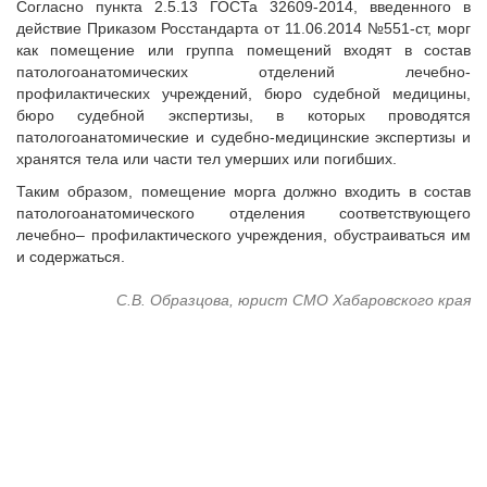
Согласно пункта 2.5.13 ГОСТа 32609-2014, введенного в
Судебная практика
действие Приказом Росстандарта от 11.06.2014 №551-ст, морг
Мнение специалиста
как помещение или группа помещений входят в состав
Конкурсы Совета
патологоанатомических отделений лечебно-
профилактических учреждений, бюро судебной медицины,
Семинары Совета
бюро судебной экспертизы, в которых проводятся
Издания Совета
патологоанатомические и судебно-медицинские экспертизы и
Вопрос-ответ
хранятся тела или части тел умерших или погибших.
ВАРМСУ
Таким образом, помещение морга должно входить в состав
патологоанатомического отделения соответствующего
Новости ВАРМСУ
лечебно– профилактического учреждения, обустраиваться им
и содержаться.
НАСЕЛЕНИЕ И МСУ
Новости ТОС
С.В. Образцова, юрист СМО Хабаровского края
Лучшие практики ТОС
ЮРИДИЧЕСКИЙ СОВЕТ
Новости юридического совета