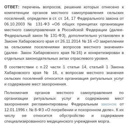
Исполнительная дирекция
Конкурсы Совета
ОТВЕТ:
перечень вопросов, решение которых отнесено к
Ревизионная комиссия
Семинары Совета
компетенции органов местного самоуправления сельских
Палаты Совета
поселений, определен в ст. ст. 14, 17 Федерального закона от
Издания Совета
06.10.2003 № 131-ФЗ «Об общих принципах организации
Комитеты Совета
Вопрос-ответ
местного самоуправления в Российской Федерации (далее-
Правление Совета
Федеральный закон № 131-ФЗ), дополнительно установлен в
ОКМО
Обработка персональных данных
Законе Хабаровского края от 26.11.2014 № 16 «О закреплении
Информационный бюллетень МСУ
за сельскими поселениями вопросов местного значения»
Партнеры Совета
(далее- Закон Хабаровского края №16) и конкретизирован в
НАСЕЛЕНИЕ И МСУ
Полезные ссылки
отдельных законодательных актах отраслевого уровня.
Инвестиционные порталы муниципальных образований
ТОС
В соответствии с п.22 части 1 статьи 14, статьей 1 Закона
Контактная информация
Лучшие практики ТОС
Хабаровского края № 16, к вопросам местного значения
сельских поселений относится организация ритуальных услуг
НОВОСТИ
и содержание мест захоронения.
СМИ о нас
Полномочия органов местного самоуправления по
МЕТОДИЧЕСКИЙ РАЗДЕЛ
организации ритуальных услуг и содержанию мест
захоронения регламентированы Федеральным
законом
от
Опыт регионов
12.01.1996 г. № 8-ФЗ «О погребении и похоронном деле». К их
Методические материалы
числу не относится обустройство и содержание
специализированного медицинского учреждения морга.
Опыт муниципалитетов