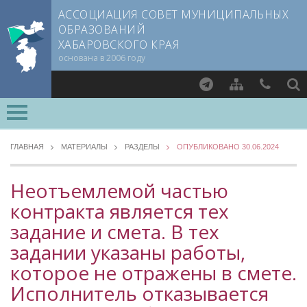
АССОЦИАЦИЯ СОВЕТ МУНИЦИПАЛЬНЫХ
ОБРАЗОВАНИЙ
ХАБАРОВСКОГО КРАЯ
основана в 2006 году
Найти
ВСЕ РАЗДЕЛЫ »
О СОВЕТЕ
ГЛАВНАЯ
МАТЕРИАЛЫ
РАЗДЕЛЫ
ОПУБЛИКОВАНО 30.06.2024
Документы CMO
МЕТОДИЧЕСКИЙ РАЗДЕЛ
Устав
Неотъемлемой частью
Опыт регионов
Учредительный договор
контракта является тех
Уровень 3
Члены СМО
задание и смета. В тех
Методические материалы
Учредители
Опыт муниципалитетов
задании указаны работы,
Руководящие органы
Судебная практика
которое не отражены в смете.
Съезд Совета
Прокуратура Хабаровского края
Исполнитель отказывается
Председатель Совета
Мнение специалиста