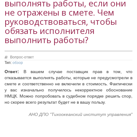
выполнять работы, если они
Исполнительная дирекция
Конкурсы Совета
не отражены в смете. Чем
Ревизионная комиссия
Семинары Совета
руководствоваться, чтобы
Палаты Совета
Издания Совета
Комитеты Совета
обязать исполнителя
Вопрос-ответ
Правление Совета
выполнить работы?
ОКМО
Обработка персональных данных
Информационный бюллетень МСУ
Партнеры Совета
Вопрос-ответ
НАСЕЛЕНИЕ И МСУ
Полезные ссылки
Тип:
обзор
Инвестиционные порталы муниципальных образований
ТОС
Ответ:
В вашем случае поставщик прав в том, что
Контактная информация
Лучшие практики ТОС
отказывается выполнять работы, которые не предусмотрели в
смете и соответственно не включили в стоимость. Фактически
НОВОСТИ
у вас изначально получилось некорректное обоснование
СМИ о нас
НМЦК. Можно попробовать в судебном порядке решить спор,
но скорее всего результат будет не в вашу пользу.
МЕТОДИЧЕСКИЙ РАЗДЕЛ
АНО ДПО "Тихоокеанский институт управления"
Опыт регионов
Методические материалы
Опыт муниципалитетов