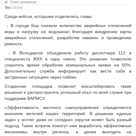
Исполнительная дирекция
Опыт регионов
Конкурсы Совета
Тип:
обзор
Ревизионная комиссия
Семинары Совета
Среди кейсов, которыми поделились главы:
Палаты Совета
Издания Совета
- В городе Бор снизили количество аварийных отключений
Комитеты Совета
Вопрос-ответ
воды и нагрузку на водоканал благодаря внедрению карты
Правление Совета
аварийных отключений, разработке скважин и проведению
ОКМО
Обработка персональных данных
ремонта;
Информационный бюллетень МСУ
Партнеры Совета
- В Володарске объединили работу диспетчера 112 и
НАСЕЛЕНИЕ И МСУ
специалиста ЖКХ в одну смену. Это решение позволило
Полезные ссылки
сократить время обработки коммунальных заявок на 50%.
Инвестиционные порталы муниципальных образований
ТОС
Дополнительно служба информирует как вести себя в
Контактная информация
Лучшие практики ТОС
экстренных ситуациях через паблик.
НОВОСТИ
Созданная площадка позволит масштабировать такие
решения и распространять успешный опыт по всей стране при
СМИ о нас
поддержке ВАРМСУ.
МЕТОДИЧЕСКИЙ РАЗДЕЛ
«Эффективность местного самоуправления определяется
мнением жителей наших территорий. В решении единых
Опыт регионов
задач у коллег даже из соседних округов может быть разный
Методические материалы
подход. Такие встречи помогут нам выработать эффективные
Опыт муниципалитетов
механизмы внутри региона, а далее выходить на