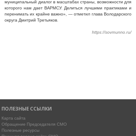
муниципальный диалог в масштабах страны, возможности для
Судебная практика
которого нам дает ВАРМСУ. Делиться лучшими практиками и
Мнение специалиста
перенимать их крайне важно», — отметил глава Володарского
Конкурсы Совета
округа Дмитрий Третьяков.
Семинары Совета
https://sovmunno.ru/
Издания Совета
Вопрос-ответ
ВАРМСУ
Новости ВАРМСУ
НАСЕЛЕНИЕ И МСУ
Новости ТОС
Лучшие практики ТОС
ЮРИДИЧЕСКИЙ СОВЕТ
ПОЛЕЗНЫЕ ССЫЛКИ
Новости юридического совета
Карта сайта
Обращение Председателя СМО
Полезные ресурсы