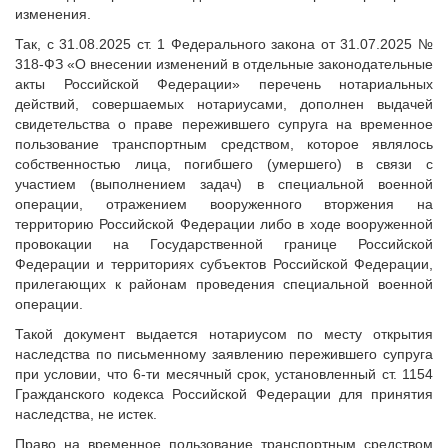
Исполнительная дирекция
изменения.
Конкурсы Совета
Ревизионная комиссия
Семинары Совета
Так, с 31.08.2025 ст. 1 Федерального закона от 31.07.2025 №
Палаты Совета
318-ФЗ «О внесении изменений в отдельные законодательные
Издания Совета
акты Российской Федерации» перечень нотариальных
Комитеты Совета
Вопрос-ответ
действий, совершаемых нотариусами, дополнен выдачей
Правление Совета
свидетельства о праве пережившего супруга на временное
ОКМО
Обработка персональных данных
пользование транспортным средством, которое являлось
Информационный бюллетень МСУ
собственностью лица, погибшего (умершего) в связи с
Партнеры Совета
участием (выполнением задач) в специальной военной
НАСЕЛЕНИЕ И МСУ
Полезные ссылки
операции, отражением вооруженного вторжения на
Инвестиционные порталы муниципальных образований
ТОС
территорию Российской Федерации либо в ходе вооруженной
провокации на Государственной границе Российской
Контактная информация
Лучшие практики ТОС
Федерации и территориях субъектов Российской Федерации,
НОВОСТИ
прилегающих к районам проведения специальной военной
операции.
СМИ о нас
Такой документ выдается нотариусом по месту открытия
МЕТОДИЧЕСКИЙ РАЗДЕЛ
наследства по письменному заявлению пережившего супруга
при условии, что 6-ти месячный срок, установленный ст. 1154
Опыт регионов
Гражданского кодекса Российской Федерации для принятия
Методические материалы
наследства, не истек.
Опыт муниципалитетов
Право на временное пользование транспортным средством