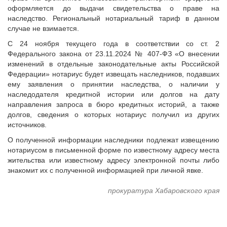
Судебная практика
оформляется до выдачи свидетельства о праве на
наследство. Региональный нотариальный тариф в данном
Мнение специалиста
случае не взимается.
Конкурсы Совета
С 24 ноября текущего года в соответствии со ст. 2
Семинары Совета
Федерального закона от 23.11.2024 № 407-ФЗ «О внесении
Издания Совета
изменений в отдельные законодательные акты Российской
Вопрос-ответ
Федерации» нотариус будет извещать наследников, подавших
ему заявления о принятии наследства, о наличии у
ВАРМСУ
наследодателя кредитной истории или долгов на дату
направления запроса в бюро кредитных историй, а также
Новости ВАРМСУ
долгов, сведения о которых нотариус получил из других
НАСЕЛЕНИЕ И МСУ
источников.
Новости ТОС
О полученной информации наследники подлежат извещению
нотариусом в письменной форме по известному адресу места
Лучшие практики ТОС
жительства или известному адресу электронной почты либо
ЮРИДИЧЕСКИЙ СОВЕТ
знакомит их с полученной информацией при личной явке.
Новости юридического совета
прокуратура Хабаровского края