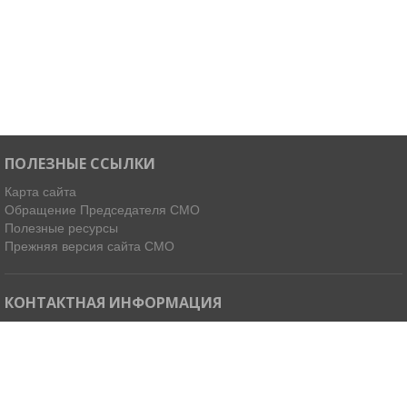
ПОЛЕЗНЫЕ ССЫЛКИ
Карта сайта
Обращение Председателя СМО
Полезные ресурсы
Прежняя версия сайта СМО
КОНТАКТНАЯ ИНФОРМАЦИЯ
Мы в Telegram
Email:
ispdirekt@mail.ru
Тел: (4212) 31-63-34, 32-85-37
Адрес: 680021, г. Хабаровск, ул. Ленинградская 45, офисы 11-14
Как добраться »