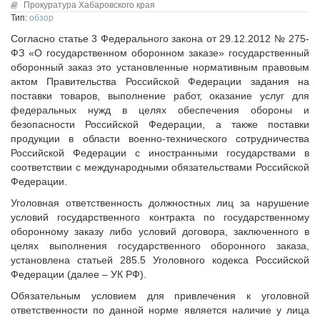
Исполнительная дирекция
Прокуратура Хабаровского края
Конкурсы Совета
Тип:
обзор
Ревизионная комиссия
Семинары Совета
Согласно статье 3 Федерального закона от 29.12.2012 № 275-
Палаты Совета
Издания Совета
ФЗ «О государственном оборонном заказе» государственный
Комитеты Совета
оборонный заказ это установленные нормативным правовым
Вопрос-ответ
Правление Совета
актом Правительства Российской Федерации задания на
ОКМО
поставки товаров, выполнение работ, оказание услуг для
Обработка персональных данных
федеральных нужд в целях обеспечения обороны и
Информационный бюллетень МСУ
Партнеры Совета
безопасности Российской Федерации, а также поставки
НАСЕЛЕНИЕ И МСУ
продукции в области военно-технического сотрудничества
Полезные ссылки
Российской Федерации с иностранными государствами в
Инвестиционные порталы муниципальных образований
ТОС
соответствии с международными обязательствами Российской
Контактная информация
Лучшие практики ТОС
Федерации.
НОВОСТИ
Уголовная ответственность должностных лиц за нарушение
условий государственного контракта по государственному
СМИ о нас
оборонному заказу либо условий договора, заключенного в
МЕТОДИЧЕСКИЙ РАЗДЕЛ
целях выполнения государственного оборонного заказа,
установлена статьей 285.5 Уголовного кодекса Российской
Опыт регионов
Федерации (далее – УК РФ).
Методические материалы
Обязательным условием для привлечения к уголовной
Опыт муниципалитетов
ответственности по данной норме является наличие у лица