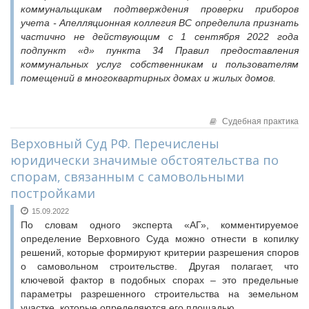
Судебная практика
коммунальщикам подтверждения проверки приборов
учета - Апелляционная коллегия ВС определила признать
Мнение специалиста
частично не действующим с 1 сентября 2022 года
Конкурсы Совета
подпункт «д» пункта 34 Правил предоставления
Семинары Совета
коммунальных услуг собственникам и пользователям
помещений в многоквартирных домах и жилых домов.
Издания Совета
Вопрос-ответ
ВАРМСУ
Судебная практика
Верховный Суд РФ. Перечислены
Новости ВАРМСУ
юридически значимые обстоятельства по
НАСЕЛЕНИЕ И МСУ
спорам, связанным с самовольными
Новости ТОС
постройками
Лучшие практики ТОС
15.09.2022
По словам одного эксперта «АГ», комментируемое
ЮРИДИЧЕСКИЙ СОВЕТ
определение Верховного Суда можно отнести в копилку
Новости юридического совета
решений, которые формируют критерии разрешения споров
о самовольном строительстве. Другая полагает, что
ключевой фактор в подобных спорах – это предельные
параметры разрешенного строительства на земельном
участке, которые определяются его площадью.