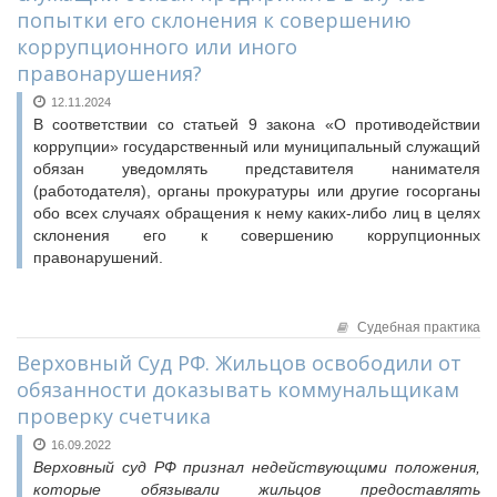
Исполнительная дирекция
попытки его склонения к совершению
Конкурсы Совета
Ревизионная комиссия
коррупционного или иного
Семинары Совета
Палаты Совета
правонарушения?
Издания Совета
Комитеты Совета
12.11.2024
Вопрос-ответ
В соответствии со статьей 9 закона «О противодействии
Правление Совета
ОКМО
коррупции» государственный или муниципальный служащий
Обработка персональных данных
обязан уведомлять представителя нанимателя
Информационный бюллетень МСУ
Партнеры Совета
(работодателя), органы прокуратуры или другие госорганы
НАСЕЛЕНИЕ И МСУ
обо всех случаях обращения к нему каких-либо лиц в целях
Полезные ссылки
склонения его к совершению коррупционных
Инвестиционные порталы муниципальных образований
ТОС
правонарушений.
Контактная информация
Лучшие практики ТОС
НОВОСТИ
Судебная практика
СМИ о нас
Верховный Суд РФ. Жильцов освободили от
МЕТОДИЧЕСКИЙ РАЗДЕЛ
обязанности доказывать коммунальщикам
проверку счетчика
Опыт регионов
Методические материалы
16.09.2022
Верховный суд РФ признал недействующими положения,
Опыт муниципалитетов
которые обязывали жильцов предоставлять