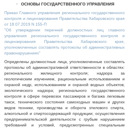
Исполнительная дирекция
ОСНОВЫ ГОСУДАРСТВЕННОГО УПРАВЛЕНИЯ
ПОЗДРАВЛЕНИЯ
Ревизионная комиссия
Приказ Главного управления регионального государственного
Палаты Совета
контроля и лицензирования Правительства Хабаровского края
от 18.07.2019 N 155-П
Комитеты Совета
"Об утверждении перечней должностных лиц главного
Правление Совета
управления регионального государственного контроля и
Обработка персональных данных
лицензирования Правительства Хабаровского края,
уполномоченных составлять протоколы об административных
Партнеры Совета
правонарушениях"
Полезные ссылки
Определены должностные лица, уполномоченные составлять
Инвестиционные порталы муниципальных образований
протоколы об административной ответственности в областях:
Контактная информация
регионального жилищного контроля; надзора за
геологическим изучением, рациональным использованием и
НОВОСТИ
охраной недр, использованием и охраной водных объектов;
СМИ о нас
экологического надзора; регионального государственного
контроля в сфере перевозок пассажиров и багажа легковым
МЕТОДИЧЕСКИЙ РАЗДЕЛ
такси, технического состояния самоходных машин и других
видов техники, производства и оборота этилового спирта,
Опыт регионов
алкогольной и спиртосодержащей продукции; осуществления
Методические материалы
предпринимательской деятельности с грубым нарушением
Опыт муниципалитетов
требований и условий, предусмотренных специальным