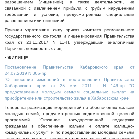
разрешением (лицензией), а также деятельности, не
Судебная практика
связанной с извлечением прибыли, с грубым нарушением
Мнение специалиста
требований и условий, предусмотренных специальным
Конкурсы Совета
разрешением или лицензией.
Семинары Совета
Признан утратившим силу приказ комитета регионального
государственного контроля и лицензирования Правительства
Издания Совета
края от 23.11.2017 N 11-П, утверждавший аналогичный
Вопрос-ответ
Перечень должностных лиц.
ВАРМСУ
• ЖИЛИЩЕ
Новости ВАРМСУ
Постановление Правительства Хабаровского края от
24.07.2019 N 305-пр
НАСЕЛЕНИЕ И МСУ
"О внесении изменений в постановление Правительства
Новости ТОС
Хабаровского края от 25 мая 2011 г. N 149-пр "О
предоставлении молодым семьям социальных выплат на
Лучшие практики ТОС
приобретение или строительство жилья в Хабаровском крае"
ЮРИДИЧЕСКИЙ СОВЕТ
Теперь на реализацию мероприятий по обеспечению жильем
Новости юридического совета
молодых семей, предусмотренных ведомственной целевой
программой "Оказание государственной поддержки
гражданам в обеспечении жильем и оплате жилищно-
коммунальных услуг", и по предоставлению молодым семьям
социальных выплат, предусмотренных краевой программой