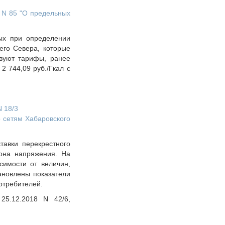
. N 85 "О предельных
ых при определении
его Севера, которые
твуют тарифы, ранее
2 744,09 руб./Гкал с
 18/3
о сетям Хабаровского
тавки перекрестного
она напряжения. На
симости от величин,
ановлены показатели
отребителей.
25.12.2018 N 42/6,