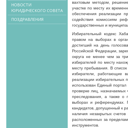
вахтовым методом, решение
НОВОСТИ
участке по месту их времен
ЮРИДИЧЕСКОГО СОВЕТА
обеспечения реализации пр
ПОЗДРАВЛЕНИЯ
содействия комиссиям реф
государственных и муниципал
Избирательный кодекс Хаба
правом на выборах в орган
достигший на день голосов
Российской Федерации, заре
округа не менее чем за тр
избирателей по месту нахож
месту пребывания. В список
избиратели, работающие в
реализации избирательных п
использован Единый портал 
проверке лиц, назначаемых 
преследования, а также о 
выборах и референдумах. П
кандидатов, допущенный к р
наличия незакрытых счетов 
расположенных за пределам
инструментов.