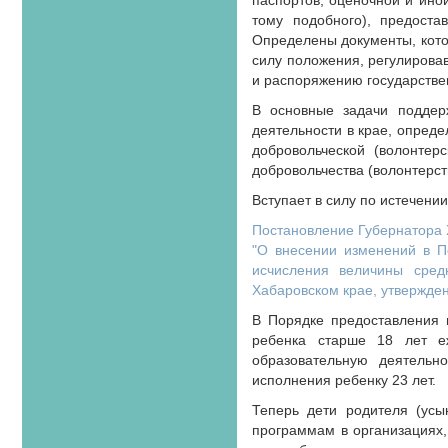
паспортов, оценочной и ино
тому подобного), предоста
Определены документы, кото
силу положения, регулиров
и распоряжению государстве
В основные задачи поддерж
деятельности в крае, опреде
добровольческой (волонтер
добровольчества (волонтерст
Вступает в силу по истечени
Постановление Губернатора Х
"О внесении изменений в П
исчисления величины сред
Хабаровском крае, утвержден
В Порядке предоставления 
ребенка старше 18 лет еж
образовательную деятель
исполнения ребенку 23 лет.
Теперь дети родителя (ус
программам в организациях,