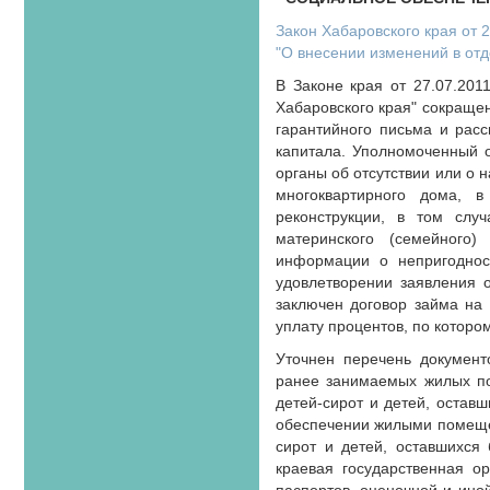
Закон Хабаровского края от 
"О внесении изменений в отд
В Законе края от 27.07.20
Хабаровского края" сокраще
гарантийного письма и расс
капитала. Уполномоченный о
органы об отсутствии или о
многоквартирного дома, 
реконструкции, в том случ
материнского (семейного
информации о непригоднос
удовлетворении заявления 
заключен договор займа на 
уплату процентов, по которо
Уточнен перечень документ
ранее занимаемых жилых по
детей-сирот и детей, остав
обеспечении жилыми помещен
сирот и детей, оставшихся
краевая государственная о