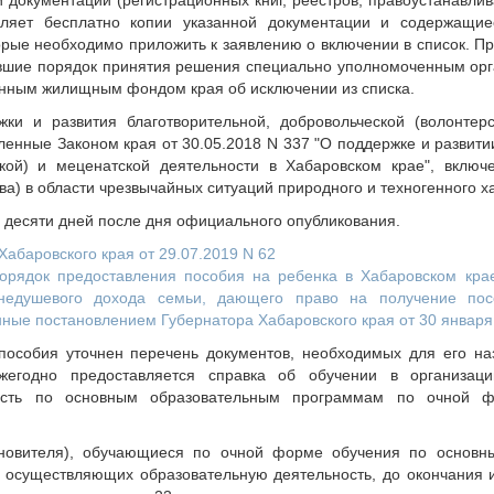
й документации (регистрационных книг, реестров, правоустанавл
вляет бесплатно копии указанной документации и содержащие
рые необходимо приложить к заявлению о включении в список. П
авшие порядок принятия решения специально уполномоченным ор
нным жилищным фондом края об исключении из списка.
ки и развития благотворительной, добровольческой (волонтер
ленные Законом края от 30.05.2018 N 337 "О поддержке и развити
ской) и меценатской деятельности в Хабаровском крае", включ
ва) в области чрезвычайных ситуаций природного и техногенного х
и десяти дней после дня официального опубликования.
абаровского края от 29.07.2019 N 62
орядок предоставления пособия на ребенка в Хабаровском кра
недушевого дохода семьи, дающего право на получение по
ные постановлением Губернатора Хабаровского края от 30 января 2
пособия уточнен перечень документов, необходимых для его на
егодно предоставляется справка об обучении в организац
ность по основным образовательным программам по очной ф
ыновителя), обучающиеся по очной форме обучения по основн
 осуществляющих образовательную деятельность, до окончания и