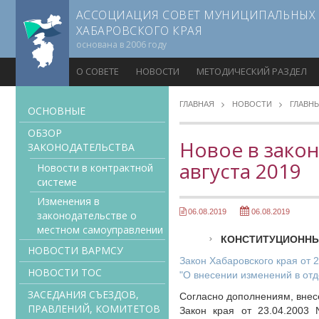
АССОЦИАЦИЯ СОВЕТ МУНИЦИПАЛЬНЫХ
ХАБАРОВСКОГО КРАЯ
основана в 2006 году
О СОВЕТЕ
НОВОСТИ
МЕТОДИЧЕСКИЙ РАЗДЕЛ
ГЛАВНАЯ
НОВОСТИ
ГЛАВН
ОСНОВНЫЕ
ОБЗОР
Новое в закон
ЗАКОНОДАТЕЛЬСТВА
августа 2019
Новости в контрактной
системе
Изменения в
06.08.2019
06.08.2019
законодательстве о
местном самоуправлении
КОНСТИТУЦИОННЫ
НОВОСТИ ВАРМСУ
Закон Хабаровского края от 
НОВОСТИ ТОС
"О внесении изменений в от
ЗАСЕДАНИЯ СЪЕЗДОВ,
Согласно дополнениям, внесе
ПРАВЛЕНИЙ, КОМИТЕТОВ
Закон края от 23.04.2003