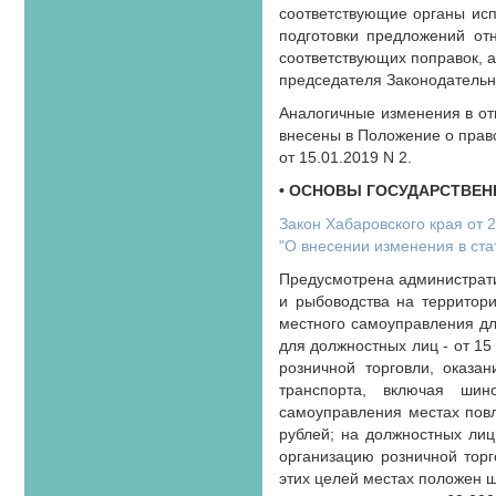
соответствующие органы испо
подготовки предложений отн
соответствующих поправок, а
председателя Законодательно
Аналогичные изменения в от
внесены в Положение о прав
от 15.01.2019 N 2.
• ОСНОВЫ ГОСУДАРСТВЕН
Закон Хабаровского края от 
"О внесении изменения в ст
Предусмотрена администрати
и рыбоводства на территор
местного самоуправления дл
для должностных лиц - от 15
розничной торговли, оказан
транспорта, включая шин
самоуправления местах повл
рублей; на должностных лиц 
организацию розничной торг
этих целей местах положен шт