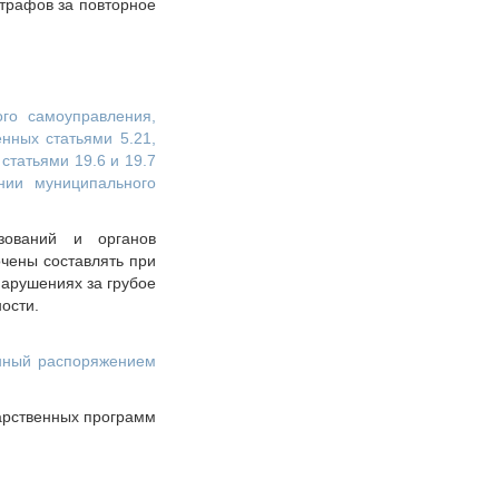
штрафов за повторное
ого самоуправления,
нных статьями 5.21,
, статьями 19.6 и 19.7
нии муниципального
зований и органов
чены составлять при
арушениях за грубое
ости.
енный распоряжением
дарственных программ