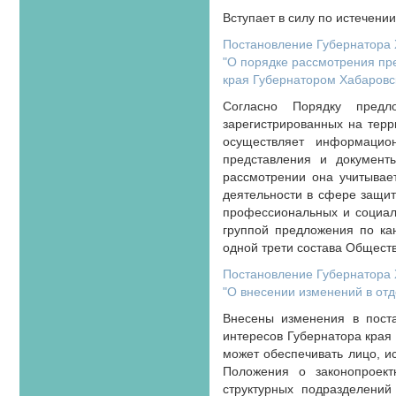
Вступает в силу по истечени
Постановление Губернатора Х
"О порядке рассмотрения пр
края Губернатором Хабаровск
Согласно Порядку предл
зарегистрированных на терр
осуществляет информацио
представления и документ
рассмотрении она учитывает
деятельности в сфере защит
профессиональных и социал
группой предложения по ка
одной трети состава Общест
Постановление Губернатора Х
"О внесении изменений в от
Внесены изменения в поста
интересов Губернатора края 
может обеспечивать лицо, и
Положения о законопроект
структурных подразделени