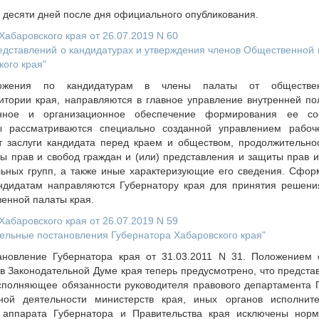
и десяти дней после дня официального опубликования.
абаровского края от 26.07.2019 N 60
едставлений о кандидатурах и утверждения членов Общественной 
ого края"
ожения по кандидатурам в члены палаты от обществен
итории края, направляются в главное управление внутренней пол
нное и организационное обеспечение формирования ее сос
ы рассматриваются специально созданной управлением рабоч
 заслуги кандидата перед краем и обществом, продолжительнос
ы прав и свобод граждан и (или) представления и защиты прав и
ьных групп, а также иные характеризующие его сведения. Сфо
ндидатам направляются Губернатору края для принятия решен
венной палаты края.
абаровского края от 26.07.2019 N 59
дельные постановления Губернатора Хабаровского края"
новление Губернатора края от 31.03.2011 N 31. Положением 
в Законодательной Думе края теперь предусмотрено, что предста
сполняющее обязанности руководителя правового департамента Г
ной деятельности министерств края, иных органов исполните
й аппарата Губернатора и Правительства края исключены нор