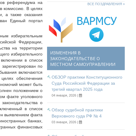
иков референдума на
ВСЕ ПОЗДРАВЛЕНИЯ »
в комиссию. В целях
, а также оказания
ован Единый портал
вным избирательным
ссийской Федерации,
ьства на территории
ИЗМЕНЕНИЯ В
щего избирательного
ЗАКОНОДАТЕЛЬСТВЕ О
 включении в список
МЕСТНОМ САМОУПРАВЛЕНИИ
н зарегистрирован по
ебывания включаются
ОБЗОР практики Конституционного
 целях обеспечения
Суда Российской Федерации за
лномочий может быть
третий квартал 2025 года
полнен положением о
04 января, 2026 |
ом факте уголовного
 законодательства о
включенный в список
Обзор судебной практики
нен выявлением факта
Верховного суда РФ № 4
иностранных банках,
03 января, 2026 |
странных финансовых