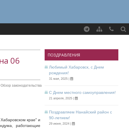
Найти
ПОЗДРАВЛЕНИЯ
на 06
Любимый Хабаровск, с Днем
рождения!
31 мая, 2025 |
Обзор законодательства
С Днем местного самоуправления!
21 апреля, 2025 |
Поздравляем Нанайский район с
90-летием!
 Хабаровском крае" и
29 июня, 2024 |
ендума, работающие