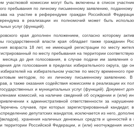
м участковой комиссии могут быть включены в список участн
ного пребывания по личному письменному заявлению, поданному 
ава на участие в референдуме граждан Российской Федерации
ерендума в реализации их полномочий может быть использ
ьных услуг (функций).
ровского края дополнен положением, согласно которому акти
ы государственной власти края обладает также гражданин Ро
ания возраста 18 лет, не имеющий регистрации по месту жител
гистрированный по месту пребывания на территории соответствую
и месяца до дня голосования, в случае подачи им заявления о
дения для голосования в пределах избирательного округа, где о
 избирателей на избирательном участке по месту временного пр
ахтовым методом, по их личному письменному заявлению. В
рав, а также оказания содействия комиссиям в реализации их по
государственных и муниципальных услуг (функций). Документ до
членами комиссий, на наличие сведений об осуждении и (или) ин
привлечении к административной ответственности за нарушение
еречень случаев, при которых зарегистрированный кандидат, 
аспределению депутатских мандатов, исключается из него, допол
(вкладов), хранения наличных денежных средств и ценностей в 
и территории Российской Федерации, и (или) неотчуждения ино