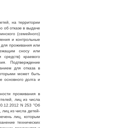
етей, на территории
 об отказе в выдаче
инского (семейного)
ления и контрольные
 для проживания или
лежащим сносу или
и средств) краевого
ия. Подтверждение
анием для отказа в
которыми может быть
е основного долга и
жности проживания в
телей, лиц из числа
10.12.2012 N 253 "Об
 лиц из числа детей-
речень лиц, которым
ранение технических