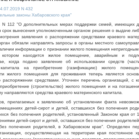
24.07.2019 N 432
ельные законы Хабаровского края"
11 N 112 "О дополнительных мерах поддержки семей, имеющих д
н срок вынесения уполномоченным органом решения о выдаче либо
мотрения заявления о распоряжении средствами краевого матер
рган обязали направлять запросы в органы местного самоуправ
 наличии информации о признании жилого помещения непригодным
в котором находится жилое помещение, аварийным и под
ае, когда подано заявление об использовании средств (част
) капитала на приобретение (газификацию) жилого помещен
ти жилого помещения для проживания теперь является основ
о распоряжении средствами. Уточнен перечень организаций, с 
приобретение (строительство) жилого помещения и на погашени
му направляются средства краевого материнского капитала.
ов, прилагаемых к заявлению об установлении факта невозмо
мещениях детей-сирот и детей, оставшихся без попечения роди
шихся без попечения родителей, установленный Законом края от 
иями детей-сирот и детей, оставшихся без попечения родителей,
 без попечения родителей, в Хабаровском крае". Определен пе
рганизация, осуществляющая на территории края постоянное х