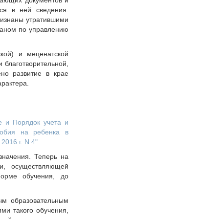
ивающих документов и
ся в ней сведения.
ризнаны утратившими
ганом по управлению
ской) и меценатской
и благотворительной,
ено развитие в крае
арактера.
е и Порядок учета и
собия на ребенка в
016 г. N 4"
значения. Теперь на
ии, осуществляющей
орме обучения, до
ым образовательным
ми такого обучения,