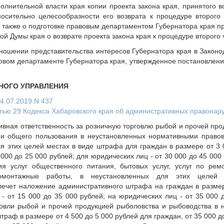
лнительной власти края копии проекта закона края, принятого в
осительно целесообразности его возврата к процедуре второго 
 также о подготовке правовым департаментом Губернатора края п
й Думы края о возврате проекта закона края к процедуре второго 
ношении представительства интересов Губернатора края в Законо
овом департаменте Губернатора края, утвержденное постановлени
НОГО УПРАВЛЕНИЯ
24.07.2019 N 437
атью 29 Кодекса Хабаровского края об административных правонар
вная ответственность за розничную торговлю рыбой и прочей про
ии общего пользования в неустановленных нормативными право
я этих целей местах в виде штрафа для граждан в размере от 3 
 000 до 25 000 рублей; для юридических лиц - от 30 000 до 45 000
ия услуг общественного питания, бытовых услуг, услуг по рем
омонтажные работы, в неустановленных для этих целей 
ечет наложение административного штрафа на граждан в размер
- от 15 000 до 35 000 рублей; на юридических лиц - от 35 000 
овли рыбой и прочей продукцией рыболовства и рыбоводства в 
раф в размере от 4 500 до 5 000 рублей для граждан, от 35 000 до