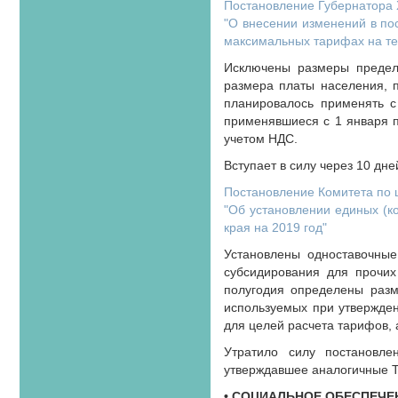
Постановление Губернатора Х
"О внесении изменений в пос
максимальных тарифах на те
Исключены размеры предел
размера платы населения, 
планировалось применять с
применявшиеся с 1 января по
учетом НДС.
Вступает в силу через 10 дн
Постановление Комитета по ц
"Об установлении единых (ко
края на 2019 год"
Установлены одноставочные
субсидирования для прочих
полугодия определены разм
используемых при утвержден
для целей расчета тарифов, 
Утратило силу постановле
утверждавшее аналогичные 
• СОЦИАЛЬНОЕ ОБЕСПЕЧЕ