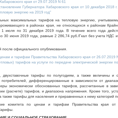
абаровского края от 29.07.2019 N 61
тановление Губернатора Хабаровского края от 10 декабря 2018 г
пловую энергию на 2019 год"
ьных максимальных тарифов на тепловую энергию, учитываем
проживающего в районах края, не относящихся к районам Крайн
 1 июля по 31 декабря 2019 года. В течение всего года дейс
 30 июня 2019 года, равные 2 286,74 руб./Гкал без учета НДС и 
ей после официального опубликования.
енам и тарифам Правительства Хабаровского края от 26.07.2019 N
тловых) тарифов на услуги по передаче электрической энергии п
, двухставочные тарифы по полугодиям, а также величины и с
 потребителей, дифференцированные в зависимости от диапаз
еры экономически обоснованных тарифов, рассчитанные в зави
ии (расчете) тарифов, и диапазона напряжения. Кроме того, уст
а также тарифы для населения и приравненных к нему категорий п
ние комитета по ценам и тарифам Правительства края от 
Тарифы.
НИЕ И СОЦИАЛЬНОЕ СТРАХОВАНИЕ