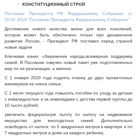
Исполнительная дирекция
КОНСТИТУЦИОННЫЙ СТРОЙ
ПОЗДРАВЛЕНИЯ
Ревизионная комиссия
Послание Президента РФ Федеральному Собранию от
Палаты Совета
20.02.2019 "Послание Президента Федеральному Собранию"
Комитеты Совета
Достижение нового качества жизни для всех поколений,
Правление Совета
которое может быть обеспечено только при динамичном
развитии России, - Президент РФ поставил перед страной
Обработка персональных данных
новые задачи
Партнеры Совета
Ключевая изних -сбережение народа,всемерная поддержка
Полезные ссылки
семей. В Послании озвучен новый пакет уже подготовленных
Инвестиционные порталы муниципальных образований
мер по ее реализации, а именно:
Контактная информация
С 1 января 2020 года поднять планку до двух прожиточных
минимумов на члена семьи;
НОВОСТИ
С 1 июля текущего года повысить пособие по уходу за детьми
СМИ о нас
с инвалидностью и за инвалидами с детства первой группы до
МЕТОДИЧЕСКИЙ РАЗДЕЛ
10 тысяч рублей;
увеличить федеральную льготу по налогу на недвижимое
Опыт регионов
имущество для многодетных семей. Дополнительно
Методические материалы
освободить от налога: по 5 квадратных метров в квартире и по
Опыт муниципалитетов
7 квадратных метров в доме на каждого ребенка;