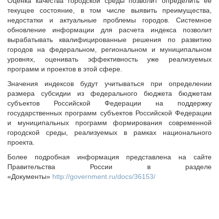
Оценка качества городской среды позволит определить ее
Судебная практика
текущее состояние, в том числе выявить преимущества,
Мнение специалиста
недостатки и актуальные проблемы городов. Системное
обновление информации для расчета индекса позволит
Конкурсы Совета
вырабатывать квалифицированные решения по развитию
Семинары Совета
городов на федеральном, региональном и муниципальном
Издания Совета
уровнях, оценивать эффективность уже реализуемых
программ и проектов в этой сфере.
Вопрос-ответ
Значения индексов будут учитываться при определении
ВАРМСУ
размера субсидии из федерального бюджета бюджетам
Новости ВАРМСУ
субъектов Российской Федерации на поддержку
государственных программ субъектов Российской Федерации
НАСЕЛЕНИЕ И МСУ
и муниципальных программ формирования современной
городской среды, реализуемых в рамках национального
Новости ТОС
проекта.
Лучшие практики ТОС
Более подробная информация представлена на сайте
ЮРИДИЧЕСКИЙ СОВЕТ
Правительства России в разделе
«Документы»
http://government.ru/docs/36153/
Новости юридического совета