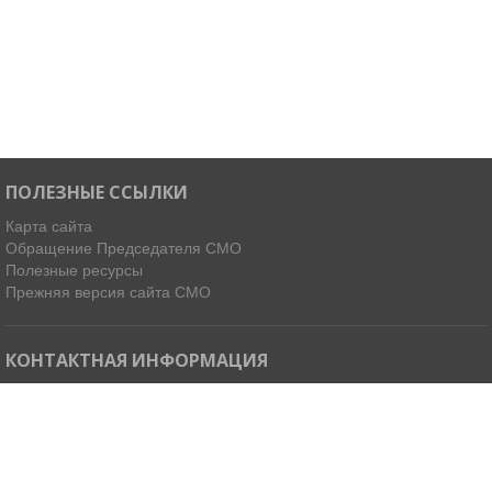
ПОЛЕЗНЫЕ ССЫЛКИ
Карта сайта
Обращение Председателя СМО
Полезные ресурсы
Прежняя версия сайта СМО
КОНТАКТНАЯ ИНФОРМАЦИЯ
Мы в Telegram
Email:
ispdirekt@mail.ru
Тел: (4212) 31-63-34, 32-85-37
Адрес: 680021, г. Хабаровск, ул. Ленинградская 45, офисы 11-14
Как добраться »