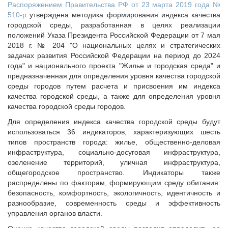
Исполнительная дирекция
Распоряжением Правительства РФ от 23 марта 2019 года №
510-р
утверждена методика формирования индекса качества
ПОЗДРАВЛЕНИЯ
Ревизионная комиссия
городской среды, разработанная в целях реализации
Палаты Совета
положений Указа Президента Российской Федерации от 7 мая
Комитеты Совета
2018 г. № 204 "О национальных целях и стратегических
задачах развития Российской Федерации на период до 2024
Правление Совета
года" и национального проекта "Жилье и городская среда" и
Обработка персональных данных
предназначенная для определения уровня качества городской
Партнеры Совета
среды городов путем расчета и присвоения им индекса
качества городской среды, а также для определения уровня
Полезные ссылки
качества городской среды городов.
Инвестиционные порталы муниципальных образований
Для определения индекса качества городской среды будут
Контактная информация
использоваться 36 индикаторов, характеризующих шесть
типов пространств города: жилье, общественно-деловая
НОВОСТИ
инфраструктура, социально-досуговая инфраструктура,
СМИ о нас
озеленение территорий, уличная инфраструктура,
общегородское пространство. Индикаторы также
МЕТОДИЧЕСКИЙ РАЗДЕЛ
распределены по факторам, формирующим среду обитания:
Опыт регионов
безопасность, комфортность, экологичность, идентичность и
разнообразие, современность среды и эффективность
Методические материалы
управления органов власти.
Опыт муниципалитетов