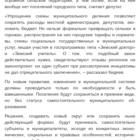
огромной сельской территории, а тем более, если на ней
Судебная практика
вообще нет поселений городского типа, считает депутат.
Мнение специалиста
«Упрощение схемы муници­пального деления позволяет
Конкурсы Совета
сократить расходы местной администрации, депутатов, эко­
Семинары Совета
номить бюджет. Но нельзя фор­мально превращать сельчан в
горожан, распространяя на них городские тарифы и нормати­
Издания Совета
вы, схемы социальных госу­дарственных и муниципальных
Вопрос-ответ
услуг, лишая участия в госпро­граммах типа «Земский доктор»
и «Земский учитель». О том, что подобный закон
ВАРМСУ
действительно нужен, свидетельствуют отзы­вы регионов на
Новости ВАРМСУ
законопроект: ни один субъект при рассмотре­нии инициативы
не дал отрица­тельного заключения», – рас­сказал Кидяев.
НАСЕЛЕНИЕ И МСУ
По новым правилам, изме­нения в муниципальной систе­ме
Новости ТОС
должны проводиться толь­ко по необходимости и быть
Лучшие практики ТОС
взвешенными. Поселения бу­дут сохраняться в прежнем виде,
но без статуса самосто­ятельного муниципального об­
ЮРИДИЧЕСКИЙ СОВЕТ
разования.
Новости юридического совета
Решение, создавать новый округ или сохранить ныне
действующий формат, будут принимать самостоятельно
субъекты и муниципалитеты, исходя из конкретных эконо­
мических, социальных и пра­вовых особенностей, историче­