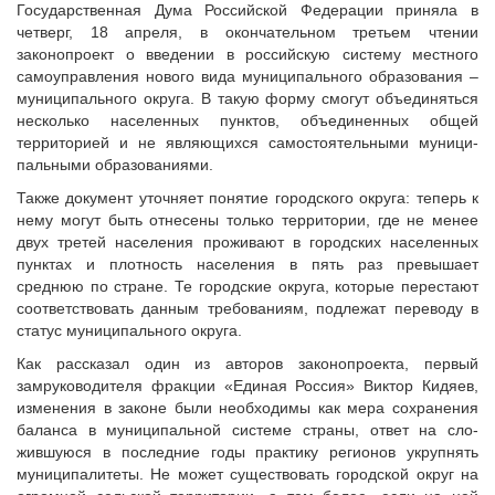
Исполнительная дирекция
Государственная Дума Рос­сийской Федерации приняла в
четверг, 18 апреля, в окон­чательном третьем чтении
ПОЗДРАВЛЕНИЯ
Ревизионная комиссия
законопроект о введении в российскую систему местного
Палаты Совета
самоуправления нового вида муниципального образования –
Комитеты Совета
муниципального округа. В такую форму смогут объеди­няться
несколько населенных пунктов, объединенных общей
Правление Совета
территорией и не являющихся самостоятельными муници­
Обработка персональных данных
пальными образованиями.
Партнеры Совета
Также документ уточняет по­нятие городского округа: теперь к
Полезные ссылки
нему могут быть отнесены только территории, где не менее
двух третей населения прожи­вают в городских населенных
Инвестиционные порталы муниципальных образований
пунктах и плотность населения в пять раз превышает
Контактная информация
среднюю по стране. Те городские округа, которые перестают
соответ­ствовать данным требованиям, подлежат переводу в
НОВОСТИ
статус му­ниципального округа.
СМИ о нас
Как рассказал один из ав­торов законопроекта, первый
МЕТОДИЧЕСКИЙ РАЗДЕЛ
замруководителя фракции «Единая Россия» Виктор Кидя­ев,
изменения в законе были необходимы как мера сохране­ния
Опыт регионов
баланса в муниципальной системе страны, ответ на сло­
Методические материалы
жившуюся в последние годы практику регионов укрупнять
муниципалитеты. Не может су­ществовать городской округ на
Опыт муниципалитетов