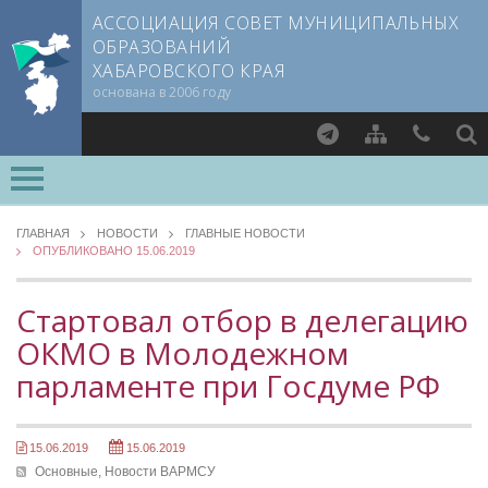
АССОЦИАЦИЯ СОВЕТ МУНИЦИПАЛЬНЫХ
ОБРАЗОВАНИЙ
ХАБАРОВСКОГО КРАЯ
основана в 2006 году
Найти
ОСНОВНЫЕ
О СОВЕТЕ
ГЛАВНАЯ
НОВОСТИ
ГЛАВНЫЕ НОВОСТИ
ОПУБЛИКОВАНО 15.06.2019
Документы CMO
ОБЗОР ЗАКОНОДАТЕЛЬСТВА
Устав
Новости в контрактной системе
Стартовал отбор в делегацию
Учредительный договор
Изменения в законодательстве о местном самоуправлении
ОКМО в Молодежном
Члены СМО
НОВОСТИ ВАРМСУ
парламенте при Госдуме РФ
Учредители
НОВОСТИ ТОС
Руководящие органы
Съезд Совета
ЗАСЕДАНИЯ СЪЕЗДОВ, ПРАВЛЕНИЙ, КОМИТЕТОВ
15.06.2019
15.06.2019
Председатель Совета
Основные,
Новости ВАРМСУ
НОВОСТИ ЮРИДИЧЕСКОГО СОВЕТА