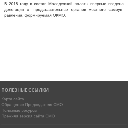
В 2018 го­ду в сос­тав Моло­деж­ной па­латы впер­вые вве­дена
де­лега­ция от пред­ста­витель­ных ор­га­нов мес­тно­го са­мо­уп­
равле­ния, фор­ми­ру­емая ОКМО.
ПОЛЕЗНЫЕ ССЫЛКИ
Карта сайта
Обращение Председателя СМО
Полезные ресурсы
Прежняя версия сайта СМО