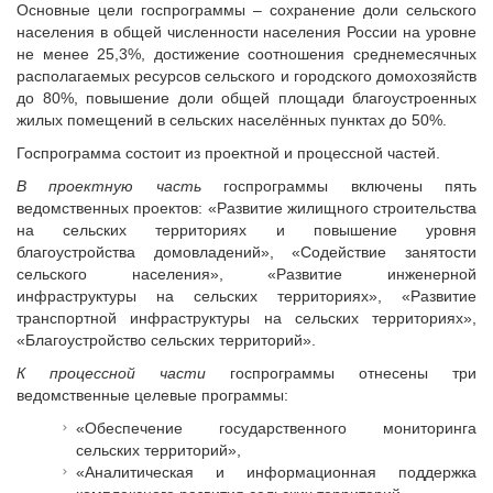
Исполнительная дирекция
Основные цели госпрограммы – сохранение доли сельского
населения в общей численности населения России на уровне
ПОЗДРАВЛЕНИЯ
Ревизионная комиссия
не менее 25,3%, достижение соотношения среднемесячных
Палаты Совета
располагаемых ресурсов сельского и городского домохозяйств
Комитеты Совета
до 80%, повышение доли общей площади благоустроенных
жилых помещений в сельских населённых пунктах до 50%.
Правление Совета
Госпрограмма состоит из проектной и процессной частей.
Обработка персональных данных
Партнеры Совета
В проектную часть
госпрограммы включены пять
ведомственных проектов: «Развитие жилищного строительства
Полезные ссылки
на сельских территориях и повышение уровня
Инвестиционные порталы муниципальных образований
благоустройства домовладений», «Содействие занятости
Контактная информация
сельского населения», «Развитие инженерной
инфраструктуры на сельских территориях», «Развитие
НОВОСТИ
транспортной инфраструктуры на сельских территориях»,
«Благоустройство сельских территорий».
СМИ о нас
К процессной части
госпрограммы отнесены три
МЕТОДИЧЕСКИЙ РАЗДЕЛ
ведомственные целевые программы:
Опыт регионов
«Обеспечение государственного мониторинга
Методические материалы
сельских территорий»,
«Аналитическая и информационная поддержка
Опыт муниципалитетов