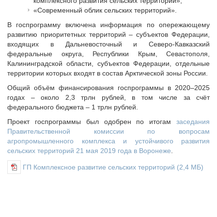
комплексного развития сельских территорий»,
Судебная практика
«Современный облик сельских территорий».
Мнение специалиста
В госпрограмму включена информация по опережающему
Конкурсы Совета
развитию приоритетных территорий – субъектов Федерации,
Семинары Совета
входящих в Дальневосточный и Северо-Кавказский
федеральные округа, Республики Крым, Севастополя,
Издания Совета
Калининградской области, субъектов Федерации, отдельные
Вопрос-ответ
территории которых входят в состав Арктической зоны России.
ВАРМСУ
Общий объём финансирования госпрограммы в 2020–2025
годах – около 2,3 трлн рублей, в том числе за счёт
Новости ВАРМСУ
федерального бюджета – 1 трлн рублей.
НАСЕЛЕНИЕ И МСУ
Проект госпрограммы был одобрен по итогам
заседания
Правительственной комиссии по вопросам
Новости ТОС
агропромышленного комплекса и устойчивого развития
Лучшие практики ТОС
сельских территорий 21 мая 2019 года в Воронеже
.
ЮРИДИЧЕСКИЙ СОВЕТ
ГП Комплексное развитие сельских территорий
(2,4 МБ)
Новости юридического совета