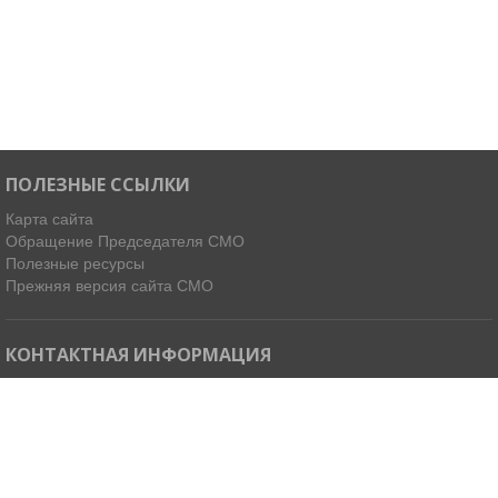
ПОЛЕЗНЫЕ ССЫЛКИ
Карта сайта
Обращение Председателя СМО
Полезные ресурсы
Прежняя версия сайта СМО
КОНТАКТНАЯ ИНФОРМАЦИЯ
Мы в Telegram
Email:
ispdirekt@mail.ru
Тел: (4212) 31-63-34, 32-85-37
Адрес: 680021, г. Хабаровск, ул. Ленинградская 45, офисы 11-14
Как добраться »