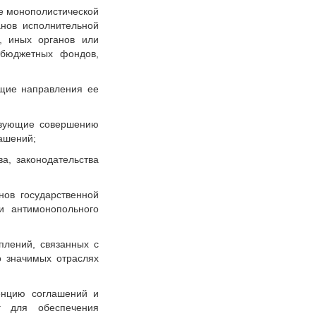
ие монополистической
анов исполнительной
я, иных органов или
ебюджетных фондов,
ющие направления ее
ствующие совершению
ашений;
ва, законодательства
нов государственной
и антимонопольного
плений, связанных с
о значимых отраслях
енцию соглашений и
г для обеспечения