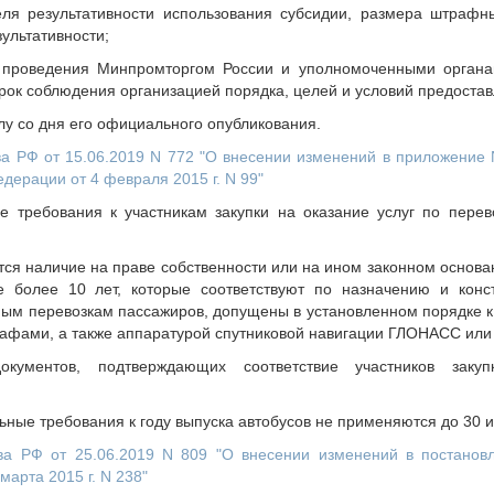
ля результативности использования субсидии, размера штрафн
ультативности;
 проведения Минпромторгом России и уполномоченными органа
рок соблюдения организацией порядка, целей и условий предостав
лу со дня его официального опубликования.
а РФ от 15.06.2019 N 772 "О внесении изменений в приложение 
дерации от 4 февраля 2015 г. N 99"
 требования к участникам закупки на оказание услуг по перев
я наличие на праве собственности или на ином законном основан
 более 10 лет, которые соответствуют по назначению и конс
ым перевозкам пассажиров, допущены в установленном порядке к
рафами, а также аппаратурой спутниковой навигации ГЛОНАСС ил
окументов, подтверждающих соответствие участников закуп
ьные требования к году выпуска автобусов не применяются до 30 и
ва РФ от 25.06.2019 N 809 "О внесении изменений в постанов
марта 2015 г. N 238"