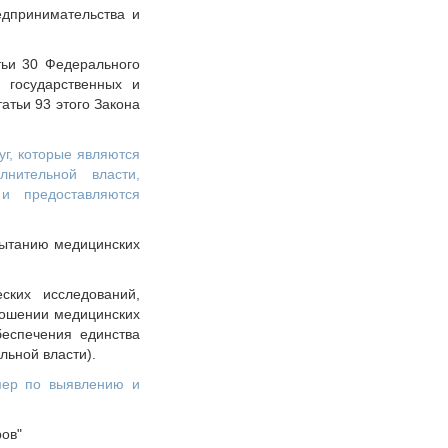
едпринимательства и
тьи 30 Федерального
я государственных и
атьи 93 этого Закона
уг, которые являются
нительной власти,
 и предоставляются
пытанию медицинских
ских исследований,
тношении медицинских
беспечения единства
ьной власти).
мер по выявлению и
ов"