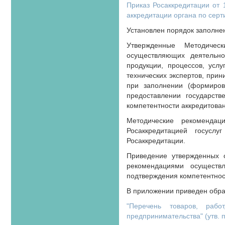
Приказ Росаккредитации от 
аккредитации органа по серт
Установлен порядок заполнен
Утвержденные Методичес
осуществляющих деятельно
продукции, процессов, усл
технических экспертов, при
при заполнении (формирова
предоставлении государств
компетентности аккредитован
Методические рекомендац
Росаккредитацией госусл
Росаккредитации.
Приведение утвержденных о
рекомендациями осуществ
подтверждения компетентнос
В приложении приведен обра
"Перечень товаров, рабо
предпринимательства" (утв. 