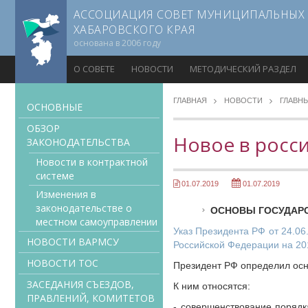
АССОЦИАЦИЯ СОВЕТ МУНИЦИПАЛЬНЫХ
ХАБАРОВСКОГО КРАЯ
основана в 2006 году
О СОВЕТЕ
НОВОСТИ
МЕТОДИЧЕСКИЙ РАЗДЕЛ
ГЛАВНАЯ
НОВОСТИ
ГЛАВН
ОСНОВНЫЕ
ОБЗОР
Новое в росси
ЗАКОНОДАТЕЛЬСТВА
Новости в контрактной
системе
01.07.2019
01.07.2019
Изменения в
законодательстве о
ОСНОВЫ ГОСУДАР
местном самоуправлении
Указ Президента РФ от 24.06
НОВОСТИ ВАРМСУ
Российской Федерации на 201
НОВОСТИ ТОС
Президент РФ определил осн
ЗАСЕДАНИЯ СЪЕЗДОВ,
К ним относятся:
ПРАВЛЕНИЙ, КОМИТЕТОВ
- совершенствование порядк