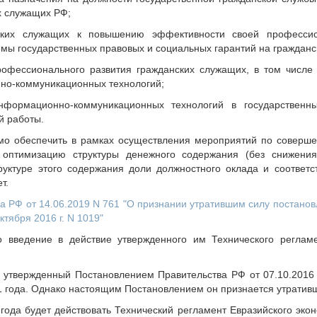
х служащих РФ;
ских служащих к повышению эффективности своей професси
емы государственных правовых и социальных гарантий на гражданс
офессионального развития гражданских служащих, в том числ
но-коммуникационных технологий;
нформационно-коммуникационных технологий в государственн
й работы.
мо обеспечить в рамках осуществления мероприятий по соверш
 оптимизацию структуры денежного содержания (без снижения
руктуре этого содержания доли должностного оклада и соответ
т.
а РФ от 14.06.2019 N 761 "О признании утратившим силу постано
тября 2016 г. N 1019"
 введение в действие утвержденного им Технического реглам
 утвержденный Постановлением Правительства РФ от 07.10.2016
21 года. Однако настоящим Постановлением он признается утратив
года будет действовать Технический регламент Евразийского эко