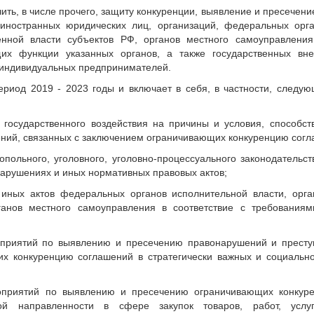
ть, в числе прочего, защиту конкуренции, выявление и пресечен
 иностранных юридических лиц, организаций, федеральных орг
венной власти субъектов РФ, органов местного самоуправлени
щих функции указанных органов, а также государственных вн
е индивидуальных предпринимателей.
риод 2019 - 2023 годы и включает в себя, в частности, следу
 государственного воздействия на причины и условия, способ
ний, связанных с заключением ограничивающих конкуренцию согл
польного, уголовного, уголовно-процессуального законодательст
арушениях и иных нормативных правовых актов;
иных актов федеральных органов исполнительной власти, орга
анов местного самоуправления в соответствие с требованиям
приятий по выявлению и пресечению правонарушений и престу
х конкуренцию соглашений в стратегически важных и социальн
оприятий по выявлению и пресечению ограничивающих конкур
ной направленности в сфере закупок товаров, работ, услу