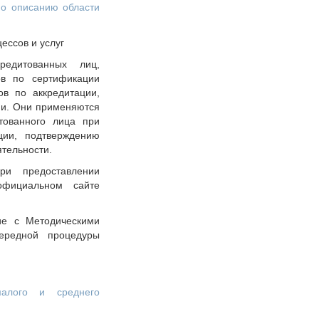
по описанию области
ессов и услуг
редитованных лиц,
ов по сертификации
ов по аккредитации,
ции. Они применяются
итованного лица при
ции, подтверждению
ятельности.
ри предоставлении
официальном сайте
ие с Методическими
ередной процедуры
малого и среднего