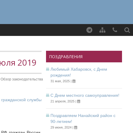
Найти
ПОЗДРАВЛЕНИЯ
июля 2019
Любимый Хабаровск, с Днем
рождения!
Обзор законодательства
31 мая, 2025 |
С Днем местного самоуправления!
й гражданской службы
21 апреля, 2025 |
Поздравляем Нанайский район с
90-летием!
29 июня, 2024 |
 РФ граждан России,