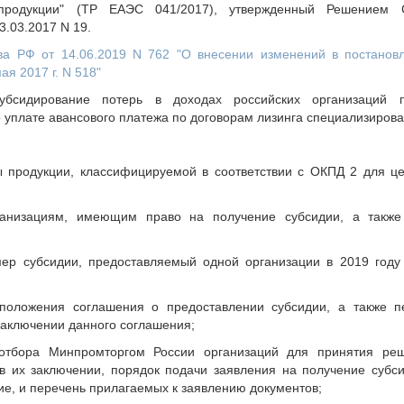
 продукции" (ТР ЕАЭС 041/2017), утвержденный Решением С
3.03.2017 N 19.
ва РФ от 14.06.2019 N 762 "О внесении изменений в постанов
я 2017 г. N 518"
бсидирование потерь в доходах российских организаций п
 уплате авансового платежа по договорам лизинга специализиров
ы продукции, классифицируемой в соответствии с ОКПД 2 для ц
ганизациям, имеющим право на получение субсидии, а также
мер субсидии, предоставляемый одной организации в 2019 году
положения соглашения о предоставлении субсидии, а также п
заключении данного соглашения;
отбора Минпромторгом России организаций для принятия ре
в их заключении, порядок подачи заявления на получение субси
ие, и перечень прилагаемых к заявлению документов;