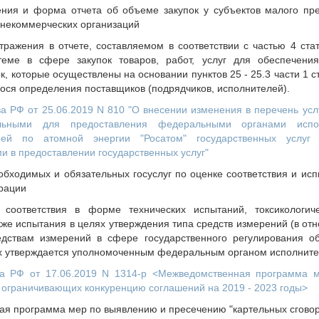
ния и форма отчета об объеме закупок у субъектов малого пр
некоммерческих организаций
тражения в отчете, составляемом в соответствии с частью 4 ста
теме в сфере закупок товаров, работ, услуг для обеспечени
, которые осуществлены на основании пунктов 25 - 25.3 части 1 ст
гося определения поставщиков (подрядчиков, исполнителей).
а РФ от 25.06.2019 N 810 "О внесении изменения в перечень усл
ьными для предоставления федеральными органами испол
ией по атомной энергии "Росатом" государственных услуг
и в предоставлении государственных услуг"
обходимых и обязательных госуслуг по оценке соответствия и ис
трации
соответствия в форме технических испытаний, токсикологиче
кже испытания в целях утверждения типа средств измерений (в о
едствам измерений в сфере государственного регулирования о
х утверждается уполномоченным федеральным органом исполнител
ва РФ от 17.06.2019 N 1314-р <Межведомственная программа 
 ограничивающих конкуренцию соглашений на 2019 - 2023 годы>
я программа мер по выявлению и пресечению "картельных сговор