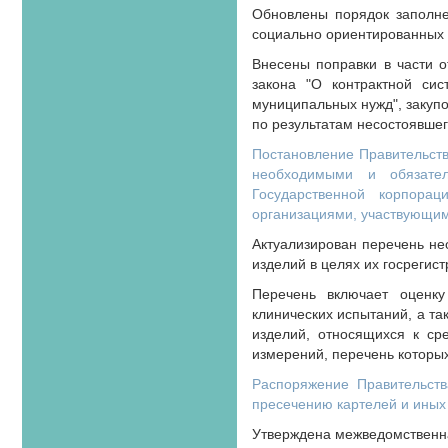
Обновлены порядок заполне
социально ориентированных 
Внесены поправки в части о
закона "О контрактной сис
муниципальных нужд", закупок
по результатам несостоявше
Постановление Правительств
необходимыми и обязател
Государственной корпорац
организациями, участвующим
Актуализирован перечень не
изделий в целях их госрегис
Перечень включает оценку 
клинических испытаний, а та
изделий, относящихся к ср
измерений, перечень которы
Распоряжение Правительст
пресечению картелей и иных
Утверждена межведомственна