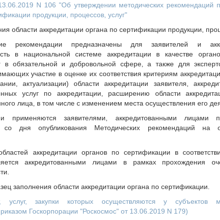
13.06.2019 N 106 "Об утверждении методических рекомендаций 
ификации продукции, процессов, услуг"
ия области аккредитации органа по сертификации продукции, проц
кие рекомендации предназначены для заявителей и акк
сть в национальной системе аккредитации в качестве орган
уг в обязательной и добровольной сфере, а также для эксперт
нимающих участие в оценке их соответствия критериям аккредита
нии, актуализации) области аккредитации заявителя, аккред
енных услуг по аккредитации, расширению области аккредита
ного лица, в том числе с изменением места осуществления его де
ии применяются заявителями, аккредитованными лицами п
уг со дня опубликования Методических рекомендаций на 
бластей аккредитации органов по сертификации в соответств
ляется аккредитованными лицами в рамках прохождения оч
ти.
зец заполнения области аккредитации органа по сертификации.
т, услуг, закупки которых осуществляются у субъектов 
приказом Госкорпорации "Роскосмос" от 13.06.2019 N 179)