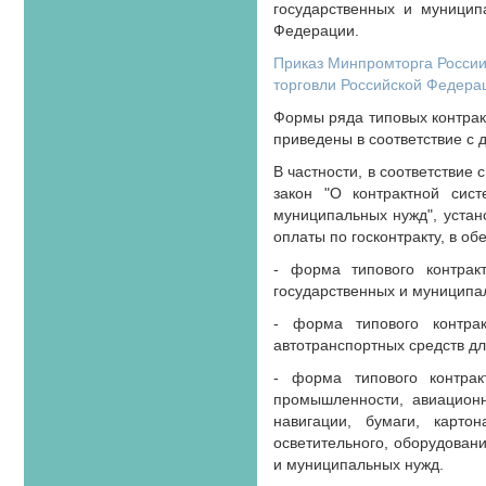
государственных и муницип
Федерации.
Приказ Минпромторга России
торговли Российской Федерац
Формы ряда типовых контрак
приведены в соответствие с
В частности, в соответствие
закон "О контрактной сист
муниципальных нужд", устан
оплаты по госконтракту, в о
- форма типового контрак
государственных и муниципа
- форма типового контрак
автотранспортных средств д
- форма типового контрак
промышленности, авиационн
навигации, бумаги, карто
осветительного, оборудован
и муниципальных нужд.