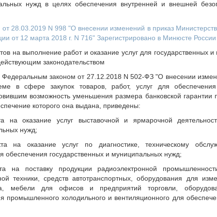
альных нужд в целях обеспечения внутренней и внешней безо
 от 28.03.2019 N 998 "О внесении изменений в приказ Министерс
ии от 12 марта 2018 г. N 716" Зарегистрировано в Минюсте России
тов на выполнение работ и оказание услуг для государственных 
 действующим законодательством
 с Федеральным законом от 27.12.2018 N 502-ФЗ "О внесении изм
еме в сфере закупок товаров, работ, услуг для обеспечения
овившим возможность уменьшения размера банковской гарантии 
беспечение которого она выдана, приведены:
та на оказание услуг выставочной и ярмарочной деятельнос
льных нужд;
та на оказание услуг по диагностике, техническому обсл
ля обеспечения государственных и муниципальных нужд;
та на поставку продукции радиоэлектронной промышленности
ой техники, средств автотранспортных, оборудования для изм
на, мебели для офисов и предприятий торговли, оборудова
ия промышленного холодильного и вентиляционного для обеспече