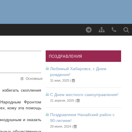
Найти
ПОЗДРАВЛЕНИЯ
Любимый Хабаровск, с Днем
рождения!
Основные
31 мая, 2025 |
 избегать скопления
С Днем местного самоуправления!
21 апреля, 2025 |
 Народным Фронтом
тех, кому эта помощь
Поздравляем Нанайский район с
авнодушным и оказать
90-летием!
29 июня, 2024 |
альных общественных