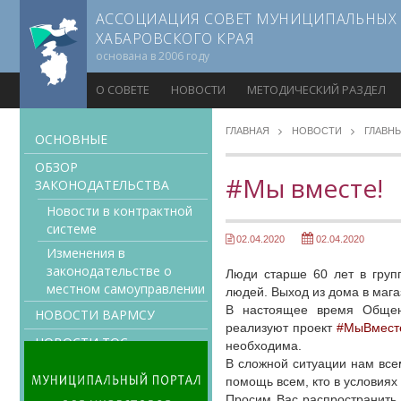
АССОЦИАЦИЯ СОВЕТ МУНИЦИПАЛЬНЫХ
ХАБАРОВСКОГО КРАЯ
основана в 2006 году
О СОВЕТЕ
НОВОСТИ
МЕТОДИЧЕСКИЙ РАЗДЕЛ
ГЛАВНАЯ
НОВОСТИ
ГЛАВН
ОСНОВНЫЕ
ОБЗОР
#Мы вместе!
ЗАКОНОДАТЕЛЬСТВА
Новости в контрактной
системе
02.04.2020
02.04.2020
Изменения в
законодательстве о
Люди старше 60 лет в груп
местном самоуправлении
людей. Выход из дома в магаз
В настоящее время Общен
НОВОСТИ ВАРМСУ
реализуют проект
#МыВмест
НОВОСТИ ТОС
необходима.
В сложной ситуации нам всем
ЗАСЕДАНИЯ СЪЕЗДОВ,
помощь всем, кто в условиях
ПРАВЛЕНИЙ, КОМИТЕТОВ
Просим Вас распространить