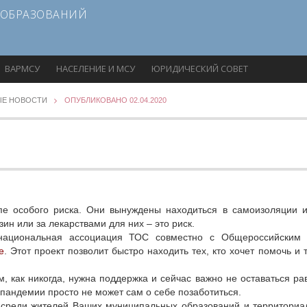
 ОБРАЗОВАНИЙ
ВАРМСУ
НАСЕЛЕНИЕ И МСУ
ЮРИДИЧЕСКИЙ СОВЕТ
ЫЕ НОВОСТИ
ОПУБЛИКОВАНО 02.04.2020
пе особого риска. Они вынуждены находиться в самоизоляции и
ин или за лекарствами для них – это риск.
ациональная ассоциация ТОС совместно с Общероссийским
е
. Этот проект позволит быстро находить тех, кто хочет помочь и 
, как никогда, нужна поддержка и сейчас важно не оставаться р
 пандемии просто не может сам о себе позаботиться.
 среди жителей Ваших муниципальных образований и территори