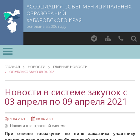
АССОЦИАЦИЯ СОВЕТ МУНИЦИПАЛЬНЫХ
ОБРАЗОВАНИЙ
ХАБАРОВСКОГО КРАЯ
основана в 2006 году
Найти
ОСНОВНЫЕ
О СОВЕТЕ
ГЛАВНАЯ
НОВОСТИ
ГЛАВНЫЕ НОВОСТИ
ОПУБЛИКОВАНО 09.04.2021
Документы CMO
ОБЗОР ЗАКОНОДАТЕЛЬСТВА
Устав
Новости в контрактной системе
Новости в системе закупок с
Учредительный договор
Изменения в законодательстве о местном самоуправлении
03 апреля по 09 апреля 2021
Члены СМО
НОВОСТИ ВАРМСУ
Учредители
НОВОСТИ ТОС
Руководящие органы
09.04.2021
08.04.2021
Съезд Совета
Новости в контрактной системе
ЗАСЕДАНИЯ СЪЕЗДОВ, ПРАВЛЕНИЙ, КОМИТЕТОВ
Председатель Совета
При отмене госзакупки по вине заказчика участнику
НОВОСТИ ЮРИДИЧЕСКОГО СОВЕТА
возмещаются расходы по банковской гарантии