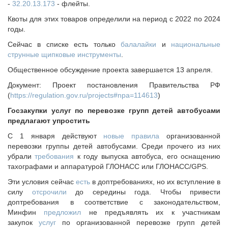
-
32.20.13.173
- флейты.
Квоты для этих товаров определили на период с 2022 по 2024
годы.
Сейчас в списке есть только
балалайки
и
национальные
струнные щипковые инструменты
.
Общественное обсуждение проекта завершается 13 апреля.
Документ: Проект постановления Правительства РФ
(
https://regulation.gov.ru/projects#npa=114613
)
Госзакупки услуг по перевозке групп детей автобусами
предлагают упростить
С 1 января действуют
новые правила
организованной
перевозки группы детей автобусами. Среди прочего из них
убрали
требования
к году выпуска автобуса, его оснащению
тахографами и аппаратурой ГЛОНАСС или ГЛОНАСС/GPS.
Эти условия сейчас
есть
в доптребованиях, но их вступление в
силу
отсрочили
до середины года. Чтобы привести
доптребования в соответствие с законодательством,
Минфин
предложил
не предъявлять их к участникам
закупок
услуг
по организованной перевозке групп детей