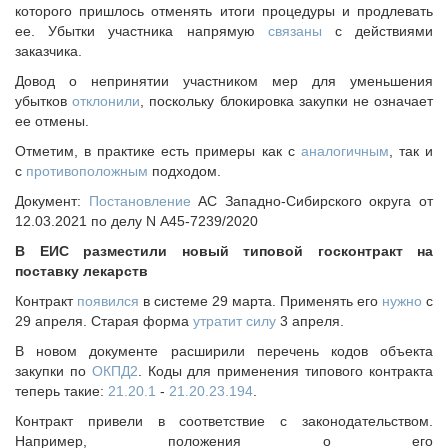
Судебная практика
которого пришлось отменять итоги процедуры и продлевать
ее. Убытки участника напрямую
связаны
с действиями
Мнение специалиста
заказчика.
Конкурсы Совета
Довод о непринятии участником мер для уменьшения
Семинары Совета
убытков
отклонили
, поскольку блокировка закупки не означает
Издания Совета
ее отмены.
Вопрос-ответ
Отметим, в практике есть примеры как с
аналогичным
, так и
с
противоположным
подходом.
ВАРМСУ
Документ:
Постановление
АС Западно-Сибирского округа от
Новости ВАРМСУ
12.03.2021 по делу N А45-7239/2020
НАСЕЛЕНИЕ И МСУ
В ЕИС разместили новый типовой госконтракт на
поставку лекарств
Новости ТОС
Лучшие практики ТОС
Контракт
появился
в системе 29 марта. Применять его
нужно
с
29 апреля. Старая форма
утратит силу
3 апреля.
ЮРИДИЧЕСКИЙ СОВЕТ
В новом документе расширили перечень кодов объекта
Новости юридического совета
закупки по
ОКПД2
. Коды для применения типового контракта
теперь такие:
21.20.1
-
21.20.23.194
.
Контракт привели в соответствие с законодательством.
Например, положения о его