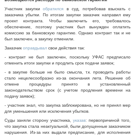
Исполнительная дирекция
Участник закупки
обратился
в суд, потребовав взыскать с
ПОЗДРАВЛЕНИЯ
Ревизионная комиссия
заказчика убытки. По итогам закупки заказчик направил ему
Палаты Совета
проект контракта. Чтобы заключить его, требовалось
Комитеты Совета
обеспечение, поэтому участник был вынужден оплатить
комиссию за банковскую гарантию. Однако контракт так и не
Правление Совета
был заключен, а закупку отменили.
Обработка персональных данных
Заказчик
оправдывал
свои действия так:
Партнеры Совета
- контракт не был заключен, поскольку УФАС предписало
Полезные ссылки
отменить итоги закупки и продлить срок подачи заявок;
Инвестиционные порталы муниципальных образований
- в закупке больше не было смысла, т.к. проводить работы
Контактная информация
стало нецелесообразно из-за окончания лета. Решение об
отмене процедуры принято в установленный
НОВОСТИ
законодательством срок (с учетом продления времени на
СМИ о нас
подачу заявок);
МЕТОДИЧЕСКИЙ РАЗДЕЛ
- участник знал, что закупка заблокирована, но не принял мер
для уменьшения или исключения убытков.
Опыт регионов
Суды заняли сторону участника,
указав
: первопричиной того,
Методические материалы
что закупка стала неактуальной, были допущенные заказчиком
Опыт муниципалитетов
нарушения. Из-за них выдали предписание, для исполнения