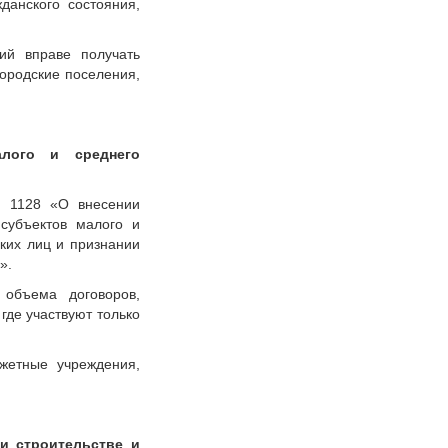
данского состояния,
ий вправе получать
городские поселения,
алого и среднего
№ 1128 «О внесении
субъектов малого и
ских лиц и признании
».
 объема договоров,
где участвуют только
жетные учреждения,
и строительстве и