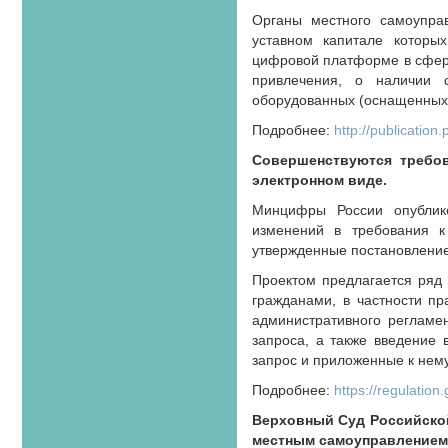
Органы местного самоупра
уставном капитале которы
цифровой платформе в сфере 
привлечения, о наличии 
оборудованных (оснащенных)
Подробнее:
http://publicati
Совершенствуются требов
электронном виде.
Минцифры России опублико
изменений в требования к
утвержденные постановление
Проектом предлагается ряд
гражданами, в частности пр
административного регламен
запроса, а также введение 
запрос и приложенные к нем
Подробнее:
https://regulation
Верховный Суд Российской
местным самоуправлением