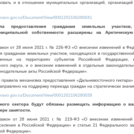
овать и в отношении муниципальных организаций, организаци
on.pravo.gov.ru/Document/View/0001202106280041
ила предоставления гражданам земельных участков
ниципальной собственности расширены на Арктическую
акон от 28 июня 2021 г. № 226-ФЗ «О внесении изменений в Фе
я гражданам земельных участков, находящихся в государственно
женных на территориях субъектов Российской Федерации, 
ого округа, и о внесении изменений в отдельные законодатель
онодательные акты Российской Федерации».
 правила механизма предоставления «Дальневосточного гектара» 
аправлено на поддержку переезда граждан на стратегически знач
on.pravo.gov.ru/Document/View/0001202106280039
ного сектора будут обязаны размещать информацию о ва
ре занятости.
закон от 28 июня 2021 г. № 219-ФЗ «О внесении изменений 
селения в Российской Федерации» и статью 21 Федерального з
кой Федерации».