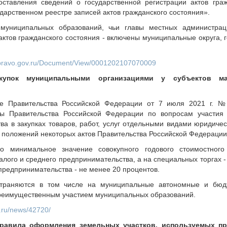
ставления сведений о государственной регистрации актов граж
дарственном реестре записей актов гражданского состояния».
муниципальных образований, чьи главы местных администрац
ктов гражданского состояния - включены муниципальные округа, 
on.pravo.gov.ru/Document/View/0001202107070009
акупок муниципальными организациями у субъектов м
ие Правительства Российской Федерации от 7 июля 2021 г. 
ы Правительства Российской Федерации по вопросам участия 
ва в закупках товаров, работ, услуг отдельными видами юридиче
 положений некоторых актов Правительства Российской Федерации
 минимальное значение совокупного годового стоимостного
лого и среднего предпринимательства, а на специальных торгах - 
предпринимательства - не менее 20 процентов.
траняются в том числе на муниципальные автономные и бюд
преимущественным участием муниципальных образований.
.ru/news/42720/
правила оформления земельных участков, используемых пр