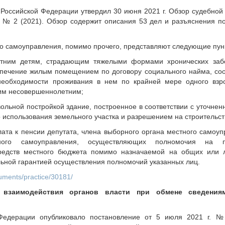
Российской Федерации утвердил 30 июня 2021 г. Обзор судебной 
 № 2 (2021). Обзор содержит описания 53 дел и разъяснения п
го самоуправления, помимо прочего, представляют следующие пунк
етним детям, страдающим тяжелыми формами хронических за
спечение жилым помещением по договору социального найма, со
необходимости проживания в нем по крайней мере одного взр
тим несовершеннолетним;
вольной постройкой здание, построенное в соответствии с уточне
 использования земельного участка и разрешением на строительст
лата к пенсии депутата, члена выборного органа местного самоу
ного самоуправления, осуществляющих полномочия на п
редств местного бюджета помимо назначаемой на общих или л
льной гарантией осуществления полномочий указанных лиц.
cuments/practice/30181/
 взаимодействия органов власти при обмене сведения
 Федерации опубликовало постановление от 5 июля 2021 г. 