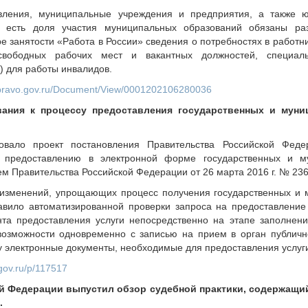
вления, муниципальные учреждения и предприятия, а также ю
х есть доля участия муниципальных образований обязаны р
занятости «Работа в России» сведения о потребностях в работни
свободных рабочих мест и вакантных должностей, специаль
 для работы инвалидов.
on.pravo.gov.ru/Document/View/0001202106280036
ания к процессу предоставления государственных и муни
вало проект постановления Правительства Российской Фед
 предоставлению в электронной форме государственных и му
м Правительства Российской Федерации от 26 марта 2016 г. № 236
 изменений, упрощающих процесс получения государственных и 
авило автоматизированной проверки запроса на предоставление
та предоставления услуги непосредственно на этапе заполнени
возможности одновременно с записью на прием в орган публичн
у электронные документы, необходимые для предоставления услуг
.gov.ru/p/117517
 Федерации выпустил обзор судебной практики, содержащий
.