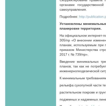
Скорректированы правила 
органами государственной
самоуправления.
Подробнее:
http://publicati
Установлены минимальные
планировке территории.
На официальном интернет-по
305/пр «О внесении измене
планам, используемым при п
приказом Министерства стр
2017 г. № 739/пр».
Введение минимальных треб
планов, так как не потребу
инженерно­геодезической сит
К минимальным требованиям 
рельефа сухопутной части те
растительном покрове и грун
подземных и надземных лине