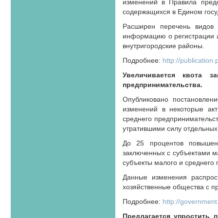
изменений в Правила предо
содержащихся в Едином госу
Расширен перечень видов 
информацию о регистрации а
внутригородские районы.
Подробнее:
http://publicati
Увеличивается квота з
предпринимательства.
Опубликовано постановлен
изменений в некоторые акт
среднего предпринимательст
утратившими силу отдельных
До 25 процентов повышено
заключенных с субъектами ма
субъекты малого и среднего 
Данные изменения распрос
хозяйственные общества с 
Подробнее:
http://government
Предлагается упростить 