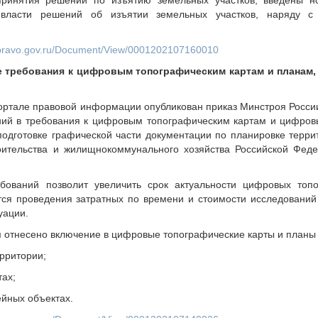
принятия решений по изъятию земельных участков, введены 
 власти решений об изъятии земельных участков, наряду с
on.pravo.gov.ru/Document/View/0001202107160010
 требования к цифровым топографическим картам и планам,
ртале правовой информации опубликован приказ Минстроя России 
ний в требования к цифровым топографическим картам и цифро
одготовке графической части документации по планировке терри
оительства и жилищно­коммунального хозяйства Российской Фед
ований позволит увеличить срок актуальности цифровых топо
ется проведения затратных по времени и стоимости исследований
уации.
отнесено включение в цифровые топографические карты и планы 
рритории;
тах;
йных объектах.