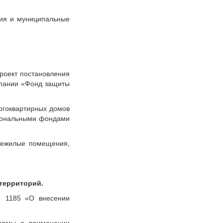
ния и муниципальные
роект постановления
мпании «Фонд защиты
огоквартирных домов
гиональными фондами
нежилые помещения,
территорий.
№ 1185 «О внесении