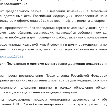
нергоснабжения.
ект федерального закона «О внесении изменений в Земельный
онодательные акты Российской Федерации», направленный на 
тельстве и оформлении объектов газо-, нефте-, тепло- и электрос
сть предоставлять без проведения торгов земельные участки для
еме газоснабжения, организации, являющейся собственником да
участки необходимы для проведения работ, связанных с пользовани
право устанавливать публичный сервитут в целях размещения и п
ля организации электро-, газо-, тепло-, водоснабжения населения
.gov.ru/p/117572
ция Положения о системе мониторинга движения лекарствен
вал проект постановления Правительства Российской Федерац
ринга движения лекарственных препаратов для медицинского при
ственного положения принята в рамках обновления обязат
ся в ходе государственного надзора и контроля.
та предусмотрены правила мониторинга ассортимента и об
еречень ЖНВЛС и выбытия лекарственного препарата при его пр