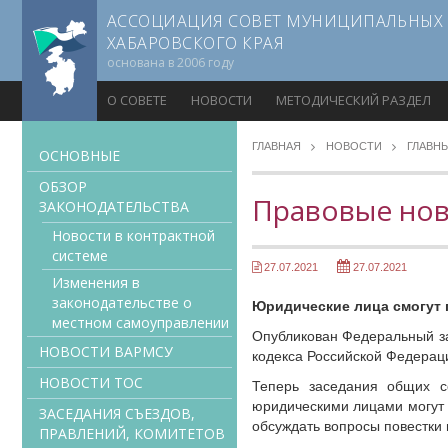
АССОЦИАЦИЯ СОВЕТ МУНИЦИПАЛЬНЫХ
ХАБАРОВСКОГО КРАЯ
основана в 2006 году
О СОВЕТЕ
НОВОСТИ
МЕТОДИЧЕСКИЙ РАЗДЕЛ
ГЛАВНАЯ
НОВОСТИ
ГЛАВН
ОСНОВНЫЕ
ОБЗОР
Правовые нов
ЗАКОНОДАТЕЛЬСТВА
Новости в контрактной
системе
27.07.2021
27.07.2021
Изменения в
законодательстве о
Юридические лица смогут 
местном самоуправлении
Опубликован Федеральный за
НОВОСТИ ВАРМСУ
кодекса Российской Федерац
НОВОСТИ ТОС
Теперь заседания общих с
юридическими лицами могут 
ЗАСЕДАНИЯ СЪЕЗДОВ,
обсуждать вопросы повестки 
ПРАВЛЕНИЙ, КОМИТЕТОВ