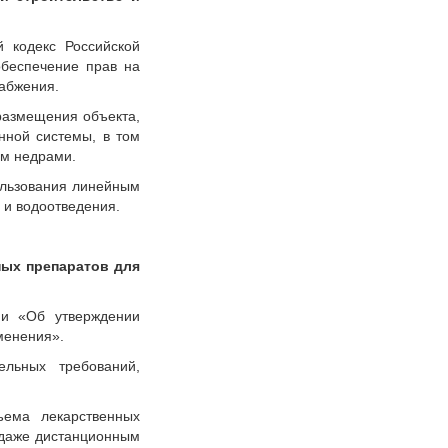
 кодекс Российской
обеспечение прав на
набжения.
 размещения объекта,
нной системы, в том
ем недрами.
ользования линейным
 и водоотведения.
ных препаратов для
ии «Об утверждении
менения».
ельных требований,
ъема лекарственных
одаже дистанционным