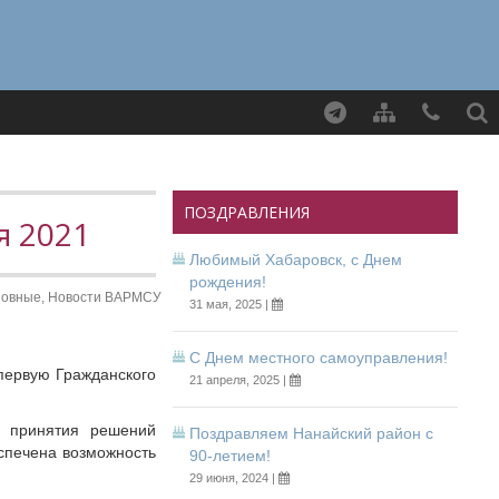
Найти
ПОЗДРАВЛЕНИЯ
я 2021
Любимый Хабаровск, с Днем
рождения!
новные,
Новости ВАРМСУ
31 мая, 2025 |
С Днем местного самоуправления!
 первую Гражданского
21 апреля, 2025 |
о принятия решений
Поздравляем Нанайский район с
спечена возможность
90-летием!
29 июня, 2024 |