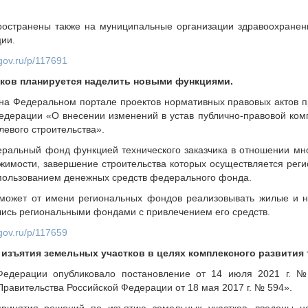
ространены также на муниципальные организации здравоохране
ии.
.gov.ru/p/117691
ков планируется наделить новыми функциями.
на Федеральном портале проектов нормативных правовых актов п
едерации «О внесении изменений в устав публично-правовой ко
левого строительства».
ральный фонд функцией технического заказчика в отношении мн
ижимости, завершение строительства которых осуществляется ре
пользованием денежных средств федерального фонда.
может от имени региональных фондов реализовывать жилые и 
ились региональными фондами с привлечением его средств.
.gov.ru/p/117659
изъятия земельных участков в целях комплексного развития 
 Федерации опубликовало постановление от 14 июля 2021 г. 
равительства Российской Федерации от 18 мая 2017 г. № 594».