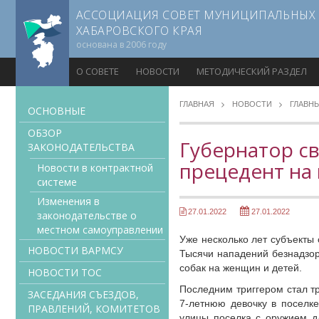
АССОЦИАЦИЯ СОВЕТ МУНИЦИПАЛЬНЫХ
ХАБАРОВСКОГО КРАЯ
основана в 2006 году
О СОВЕТЕ
НОВОСТИ
МЕТОДИЧЕСКИЙ РАЗДЕЛ
ГЛАВНАЯ
НОВОСТИ
ГЛАВН
ОСНОВНЫЕ
ОБЗОР
Губернатор св
ЗАКОНОДАТЕЛЬСТВА
прецедент на 
Новости в контрактной
системе
Изменения в
27.01.2022
27.01.2022
законодательстве о
местном самоуправлении
Уже несколько лет субъекты 
НОВОСТИ ВАРМСУ
Тысячи нападений безнадзор
собак на женщин и детей.
НОВОСТИ ТОС
Последним триггером стал тр
ЗАСЕДАНИЯ СЪЕЗДОВ,
7-летнюю девочку в поселк
ПРАВЛЕНИЙ, КОМИТЕТОВ
улицы поселка с оружием д