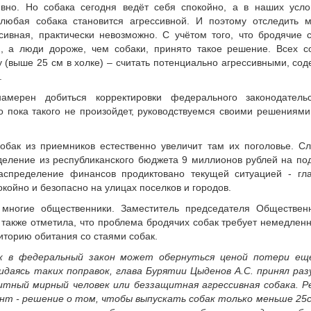
ивно. Но собака сегодня ведёт себя спокойно, а в наших усло
 любая собака становится агрессивной. И поэтому отследить м
ссивная, практически невозможно. С учётом того, что бродячие 
, а люди дороже, чем собаки, принято такое решение. Всех с
у (выше 25 см в холке) – считать потенциально агрессивными, сод
.
мерен добиться корректировки федерального законодатель
о пока такого не произойдет, руководствуемся своими решениями
собак из приемников естественно увеличит там их поголовье.
еление из республиканского бюджета 9 миллионов рублей на по
аспределение финансов продиктовано текущей ситуацией - гл
окойно и безопасно на улицах поселков и городов.
 многие общественники. Заместитель председателя Обществен
также отметила, что проблема бродячих собак требует немедленн
иторию обитания со стаями собак.
к в федеральный закон может обернуться ценой потери ещ
идаясь таких поправок, глава Бурятии Цыденов А.С. принял ра
щитный мирный человек или беззащитная агрессивная собака. 
т - решение о том, чтобы выпускать собак только меньше 25см,