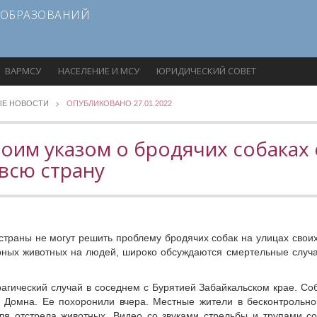
 ОБРАЗОВАНИЙ
ВАРМСУ
НАСЕЛЕНИЕ И МСУ
ЮРИДИЧЕСКИЙ СОВЕТ
ЫЕ НОВОСТИ
ОПУБЛИКОВАНО 27.01.2022
оим указом о бродячих собаках
всю страну
страны не могут решить проблему бродячих собак на улицах своих
ных животных на людей, широко обсуждаются смертельные случа
агический случай в соседнем с Бурятией Забайкальском крае. Со
е Домна. Ее похоронили вчера. Местные жители в бесконтроль
ля отстрела животных. Видео со звуками стрельбы и трупами с