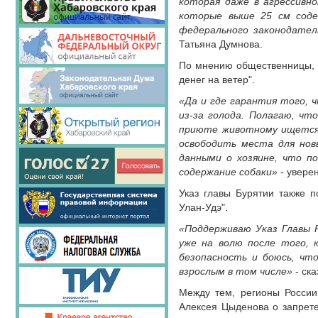
которая даже в агрессивно
которые выше 25 см соде
федерального законодате
Татьяна Думнова.
По мнению общественницы, пр
денег на ветер".
«Да и где гарантия того, 
из-за голода. Полагаю, чт
приюте животному ищется х
освободить места для нов
данными о хозяине, что п
содержание собаки»
- увере
Указ главы Бурятии также 
Улан-Удэ".
«Поддерживаю Указ Главы Р
уже на волю после того, к
безопасность и боюсь, чт
взрослым в том числе»
- ск
Между тем, регионы России 
Алексея Цыденова о запрете