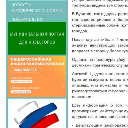
НОВОСТИ
тротуарах видела вся страна
ЮРИДИЧЕСКОГО СОВЕТА
В Бурятии, как в других рег
ПОЗДРАВЛЕНИЯ
год зарегистрировано бол
стерилизованные собаки, ко
городов.
После случая гибели 7-лет
анализу действующих зако
поправят в сторону более г
Однако, на процедуры уйдут
десятками трагических случа
Алексей Цыденов не стал 
Бурятии выпускать после от
опасных, или помесям от ни
руководствоваться федераль
опасности.
Есть информация о том, ч
противоречит действующему
аргумент в отношении своего 
- Действующим законодател