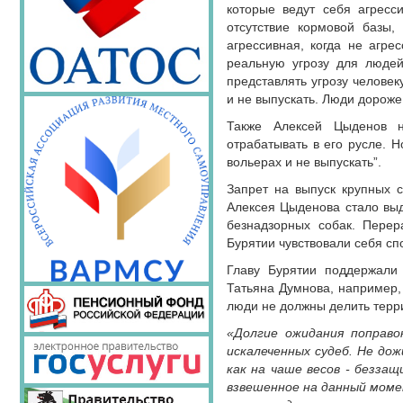
которые ведут себя агресс
отсутствие кормовой базы,
агрессивная, когда не агре
реальную угрозу для людей
представлять угрозу человек
и не выпускать. Люди дороже
Также Алексей Цыденов на
отрабатывать в его русле. Н
вольерах и не выпускать”.
Запрет на выпуск крупных 
Алексея Цыденова стало выд
безнадзорных собак. Перер
Бурятии чувствовали себя сп
Главу Бурятии поддержали
Татьяна Думнова, например, 
люди не должны делить терр
«Долгие ожидания поправо
искалеченных судеб. Не дож
как на чаше весов - безза
взвешенное на данный момен