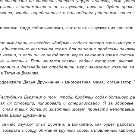
м состоянии не способна нанести ущерб человеку, даже ребе
ржать в питомниках и не выпускать, пока не будет провед
льства, чтобы определиться с дальнейшим решением этого 
актика, когда собак чипируют, а затем их выпускают из приютов
что выпущенные сегодня «добрые» собаки завтра вновь могут
о единственно возможная схема для решения проблемы заключ
озяин, и если он не находится, через какое-то время питом
ых животных. Если нашелся хозяин, собаку чипируют, вносят
озволит в дальнейшем определить меру наказания хозяина з
на Татьяна Думнова.
поддержала Дарья Дружинина - многодетная мама, организатор
еспублики Бурятия о том, чтобы бродячих собак большого ра
ак их отловили, чипировали и стерилизовали. Я за здоровье
о стаи таких больших животных могут принести непоправим
азала Дарья Дружинина.
сейчас изучают опыт Бурятии, а конкретно, как будет работать
 возврата в среду обитания крупных собак, отловленных как бро