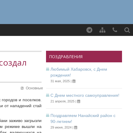
Найти
ПОЗДРАВЛЕНИЯ
 создал
Любимый Хабаровск, с Днем
рождения!
31 мая, 2025 |
Основные
С Днем местного самоуправления!
 городов и поселков.
21 апреля, 2025 |
и от нападений стай
Поздравляем Нанайский район с
баки заживо загрызли
90-летием!
ном режиме вышли на
29 июня, 2024 |
обак, валяющихся на