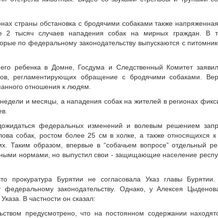
.
ионах страны обстановка с бродячими собаками также напряженна
ее 2 тысяч случаев нападения собак на мирных граждан. В 
торые по федеральному законодательству выпускаются с питомник
него ребенка в Домне, Госдума и Следственный Комитет заявил
нов, регламентирующих обращение с бродячими собаками. Вер
уманного отношения к людям.
 недели и месяцы, а нападения собак на жителей в регионах фик
ев.
дожидаться федеральных изменений и волевым решением запр
лова собак, ростом более 25 см в холке, а также относящихся к
х. Таким образом, впервые в “собачьем вопросе” отдельный ре
ными нормами, но выпустил свои - защищающие население респу
то прокуратура Бурятии не согласовала Указ главы Бурятии
 федеральному законодательству. Однако, у Алексея Цыденов
Указа. В частности он сказал:
ьством предусмотрено, что на постоянном содержании находятс