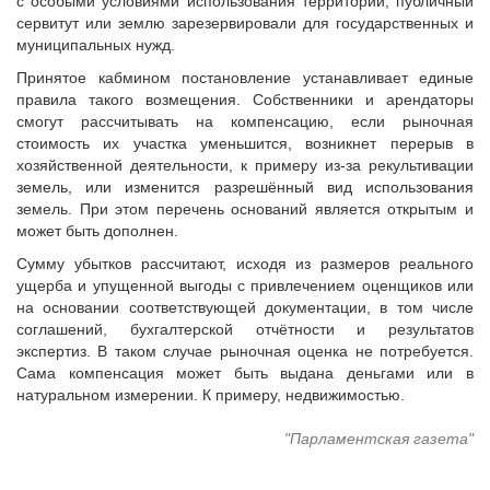
с особыми условиями использования территории, публичный
Судебная практика
сервитут или землю зарезервировали для государственных и
Мнение специалиста
муниципальных нужд.
Конкурсы Совета
Принятое кабмином постановление устанавливает единые
Семинары Совета
правила такого возмещения. Собственники и арендаторы
смогут рассчитывать на компенсацию, если рыночная
Издания Совета
стоимость их участка уменьшится, возникнет перерыв в
Вопрос-ответ
хозяйственной деятельности, к примеру из-за рекультивации
земель, или изменится разрешённый вид использования
ВАРМСУ
земель. При этом перечень оснований является открытым и
Новости ВАРМСУ
может быть дополнен.
НАСЕЛЕНИЕ И МСУ
Сумму убытков рассчитают, исходя из размеров реального
ущерба и упущенной выгоды с привлечением оценщиков или
Новости ТОС
на основании соответствующей документации, в том числе
Лучшие практики ТОС
соглашений, бухгалтерской отчётности и результатов
экспертиз. В таком случае рыночная оценка не потребуется.
ЮРИДИЧЕСКИЙ СОВЕТ
Сама компенсация может быть выдана деньгами или в
натуральном измерении. К примеру, недвижимостью.
Новости юридического совета
"Парламентская газета"