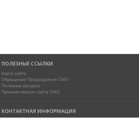
ПОЛЕЗНЫЕ ССЫЛКИ
Карта сайта
Обращение Председателя СМО
Полезные ресурсы
Прежняя версия сайта СМО
КОНТАКТНАЯ ИНФОРМАЦИЯ
Мы в Telegram
Email:
ispdirekt@mail.ru
Тел: (4212) 31-63-34, 32-85-37