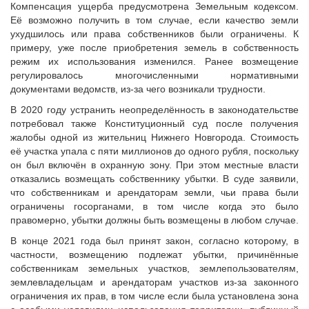
Исполнительная дирекция
Компенсация ущерба предусмотрена Земельным кодексом.
Её возможно получить в том случае, если качество земли
ПОЗДРАВЛЕНИЯ
Ревизионная комиссия
ухудшилось или права собственников были ограничены. К
Палаты Совета
примеру, уже после приобретения земель в собственность
Комитеты Совета
режим их использования изменился. Ранее возмещение
регулировалось многочисленными нормативными
Правление Совета
документами ведомств, из-за чего возникали трудности.
Обработка персональных данных
В 2020 году устранить неопределённость в законодательстве
Партнеры Совета
потребовал также Конституционный суд после получения
Полезные ссылки
жалобы одной из жительниц Нижнего Новгорода. Стоимость
её участка упала с пяти миллионов до одного рубля, поскольку
Инвестиционные порталы муниципальных образований
он был включён в охранную зону. При этом местные власти
Контактная информация
отказались возмещать собственнику убытки. В суде заявили,
что собственникам и арендаторам земли, чьи права были
НОВОСТИ
ограничены госорганами, в том числе когда это было
СМИ о нас
правомерно, убытки должны быть возмещены в любом случае.
МЕТОДИЧЕСКИЙ РАЗДЕЛ
В конце 2021 года был принят закон, согласно которому, в
частности, возмещению подлежат убытки, причинённые
Опыт регионов
собственникам земельных участков, землепользователям,
Методические материалы
землевладельцам и арендаторам участков из-за законного
ограничения их прав, в том числе если была установлена зона
Опыт муниципалитетов