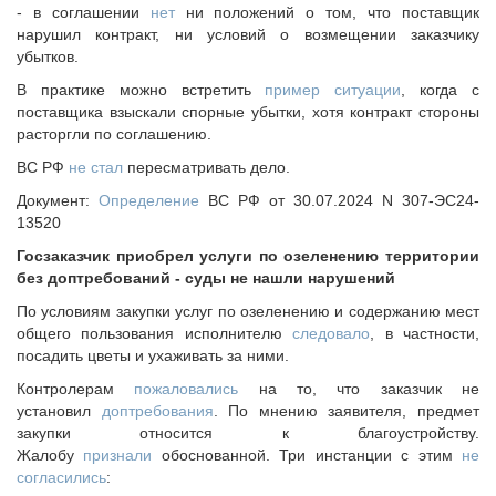
Судебная практика
- в соглашении
нет
ни положений о том, что поставщик
нарушил контракт, ни условий о возмещении заказчику
Мнение специалиста
убытков.
Конкурсы Совета
В практике можно встретить
пример ситуации
, когда с
Семинары Совета
поставщика взыскали спорные убытки, хотя контракт стороны
Издания Совета
расторгли по соглашению.
Вопрос-ответ
ВС РФ
не стал
пересматривать дело.
ВАРМСУ
Документ:
Определение
ВС РФ от 30.07.2024 N 307-ЭС24-
13520
Новости ВАРМСУ
Госзаказчик приобрел услуги по озеленению территории
НАСЕЛЕНИЕ И МСУ
без доптребований - суды не нашли нарушений
Новости ТОС
По условиям закупки услуг по озеленению и содержанию мест
Лучшие практики ТОС
общего пользования исполнителю
следовало
, в частности,
посадить цветы и ухаживать за ними.
ЮРИДИЧЕСКИЙ СОВЕТ
Контролерам
пожаловались
на то, что заказчик не
Новости юридического совета
установил
доптребования
. По мнению заявителя, предмет
закупки относится к благоустройству.
Жалобу
признали
обоснованной. Три инстанции с этим
не
согласились
: