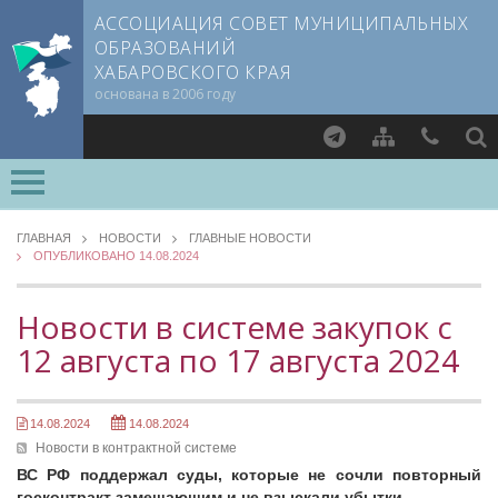
АССОЦИАЦИЯ СОВЕТ МУНИЦИПАЛЬНЫХ
ОБРАЗОВАНИЙ
ХАБАРОВСКОГО КРАЯ
основана в 2006 году
Найти
ОСНОВНЫЕ
О СОВЕТЕ
ГЛАВНАЯ
НОВОСТИ
ГЛАВНЫЕ НОВОСТИ
ОПУБЛИКОВАНО 14.08.2024
Документы CMO
ОБЗОР ЗАКОНОДАТЕЛЬСТВА
Устав
Новости в контрактной системе
Новости в системе закупок с
Учредительный договор
Изменения в законодательстве о местном самоуправлении
12 августа по 17 августа 2024
Члены СМО
НОВОСТИ ВАРМСУ
Учредители
НОВОСТИ ТОС
Руководящие органы
14.08.2024
14.08.2024
Съезд Совета
Новости в контрактной системе
ЗАСЕДАНИЯ СЪЕЗДОВ, ПРАВЛЕНИЙ, КОМИТЕТОВ
Председатель Совета
ВС РФ поддержал суды, которые не сочли повторный
НОВОСТИ ЮРИДИЧЕСКОГО СОВЕТА
госконтракт замещающим и не взыскали убытки