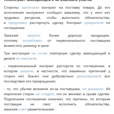
Исполнительная дирекция
Стороны
заключили
контракт на поставку товара. До его
ПОЗДРАВЛЕНИЯ
Ревизионная комиссия
исполнения контрагент сообщил заказчику, что у него нет
Палаты Совета
трудовых ресурсов, чтобы выполнить обязательства,
Комитеты Совета
и
предложил
расторгнуть сделку. Контракт
прекратили
по
соглашению.
Правление Совета
Заказчик
закупил
более дорогую продукцию,
Обработка персональных данных
поэтому
потребовал
от первоначального поставщика
Партнеры Совета
возместить разницу в цене.
Полезные ссылки
Три инстанции
не сочли
повторную сделку замещающей и
Инвестиционные порталы муниципальных образований
деньги
не взыскали
:
Контактная информация
- первоначальный контракт расторгли по соглашению, в
котором
указали
, в частности, что взаимных претензий у
НОВОСТИ
сторон нет. Значит, они добровольно
урегулировали
все
СМИ о нас
последствия его прекращения;
МЕТОДИЧЕСКИЙ РАЗДЕЛ
- то, что убытки возникли из-за поставщика,
не доказали
. Из
переписки сторон
не следует
, что он виноват в срыве сделки.
Опыт регионов
Подписание соглашения означает, что причины, по которым
Методические материалы
поставщик не смог исполнить обязательства,
заказчик
счел
уважительными;
Опыт муниципалитетов